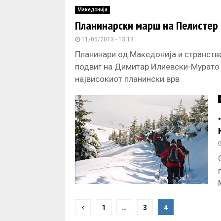
Македонија
Планинарски марш на Пелистер 
11/05/2013 - 13:13
Планинари од Македонија и странств
подвиг на Димитар Илиевски-Мурато 
највисокиот планински врв
P
1
…
3
4