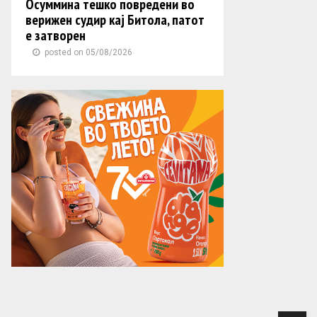
Осуммина тешко повредени во
верижен судир кај Битола, патот
е затворен
posted on 05/08/2026