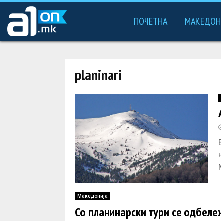
ПОЧЕТНА
МАКЕДОН
planinari
Македонија
Со планинарски тури се одбеле