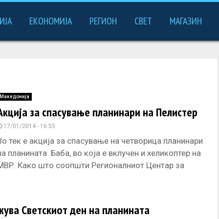
ИЈА
ЕКОНОМИЈА
РЕГИОН
СВЕТ
МАГАЗИН
Македонија
Акција за спасување планинари на Пелистер
17/01/2014 - 16:55
Во тек е акција за спасување на четворица планинари
на планината Баба, во која е вклучен и хеликоптер на
МВР. Како што соопшти Регионалниот Центар за
управување со
жува Светскиот ден на планината