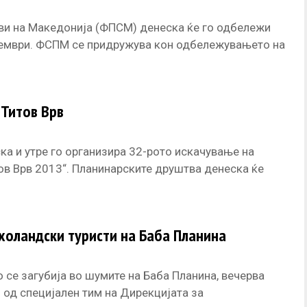
ви на Македонија (ФПСМ) денеска ќе го одбележи
кември. ФСПМ се придружува кон одбележувањето на
 Титов Врв
а и утре го организира 32-рото искачување на
ов Врв 2013“. Планинарските друштва денеска ќе
 холандски туристи на Баба Планина
се загубија во шумите на Баба Планина, вечерва
и од специјален тим на Дирекцијата за