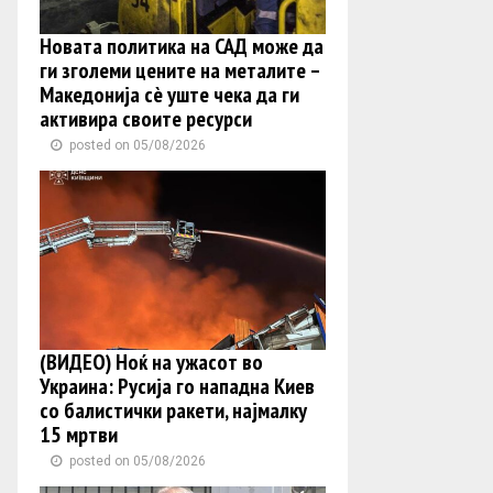
Новата политика на САД може да
ги зголеми цените на металите –
Македонија сè уште чека да ги
активира своите ресурси
posted on 05/08/2026
(ВИДЕО) Ноќ на ужасот во
Украина: Русија го нападна Киев
со балистички ракети, најмалку
15 мртви
posted on 05/08/2026