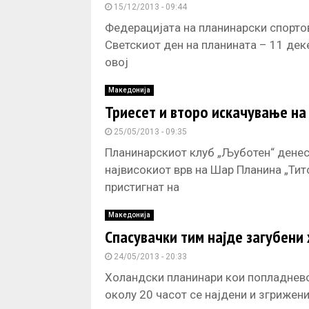
15/12/2013 - 09:44
Федерацијата на планинарски спорто
Светскиот ден на планината – 11 де
овој
Македонија
Триесет и второ искачување на
25/05/2013 - 09:35
Планинарскиот клуб „Љуботен“ денеск
највисокиот врв на Шар Планина „Тит
пристигнат на
Македонија
Спасувачки тим најде загубени
24/05/2013 - 20:33
Холандски планинари кои попладнево 
околу 20 часот се најдени и згрижен