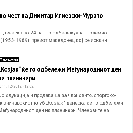
во чест на Димитар Илиевски-Мурато
о денеска по 24 пат го одбележуваат големиот
(1953-1989), првиот македонец кој се искачи
Македонија
„Козјак“ ќе го одбележи Меѓународниот ден
на планинари
11/12/2012 - 12:02
Со едукација и предавања за членовите, спортско-
планинарскиот клуб „Козјак“ денеска ќе го одбележи
Меѓународниот ден на планинари. Членовите на
„Козјак“ учествуваа и на традиционалното
искачување