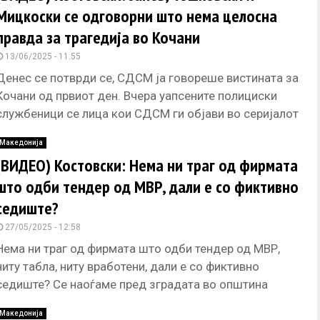
Мицкоски се одговорни што нема целосна
правда за трагедија во Кочани
13/06/2025 - 11:55
Денес се потврди се, СДСМ ја говореше вистината за
Кочани од првиот ден. Вчера уапсените полициски
службеници се лица кои СДСМ ги објави во серијалот
Македонија
(ВИДЕО) Костовски: Нема ни траг од фирмата
што одби тендер од МВР, дали е со фиктивно
седиште?
27/05/2025 - 12:58
Нема ни траг од фирмата што одби тендер од МВР,
ниту табла, ниту вработени, дали е со фиктивно
седиште? Се наоѓаме пред зградата во општина
Македонија