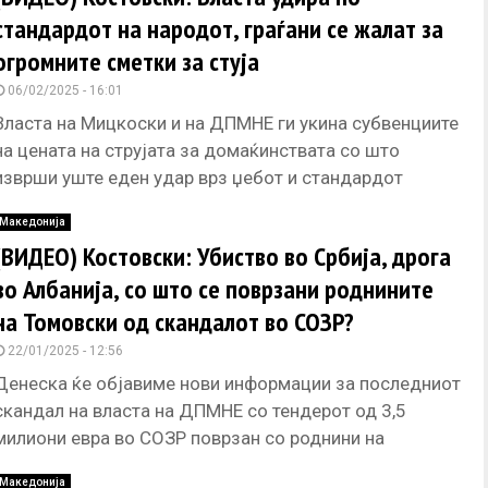
стандардот на народот, граѓани се жалат за
огромните сметки за стуја
06/02/2025 - 16:01
Власта на Мицкоски и на ДПМНЕ ги укина субвенциите
на цената на струјата за домаќинствата со што
изврши уште еден удар врз џебот и стандардот
Македонија
(ВИДЕО) Костовски: Убиство во Србија, дрога
во Албанија, со што се поврзани роднините
на Томовски од скандалот во СОЗР?
22/01/2025 - 12:56
Денеска ќе објавиме нови информации за последниот
скандал на власта на ДПМНЕ со тендерот од 3,5
милиони евра во СОЗР поврзан со роднини на
директорот
Македонија