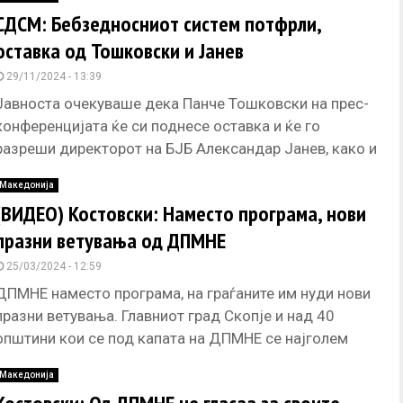
СДСМ: Бебзедносниот систем потфрли,
оставка од Тошковски и Јанев
29/11/2024 - 13:39
Јавноста очекуваше дека Панче Тошковски на прес-
конференцијата ќе си поднесе оставка и ќе го
разреши директорот на БЈБ Александар Јанев, како и
началникот на СВР
Македонија
(ВИДЕО) Костовски: Наместо програма, нови
празни ветувања од ДПМНЕ
25/03/2024 - 12:59
ДПМНЕ наместо програма, на граѓаните им нуди нови
празни ветувања. Главниот град Скопје и над 40
општини кои се под капата на ДПМНЕ се најголем
Македонија