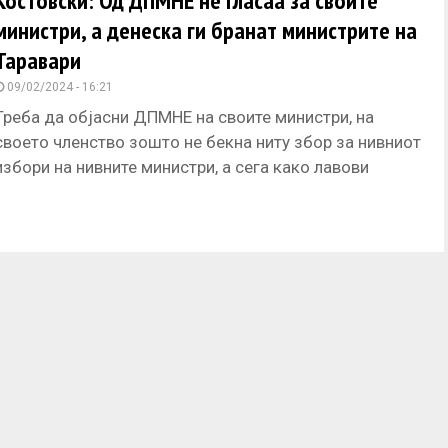
Костовски: Од ДПМНЕ не гласаа за своите
министри, а денеска ги бранат министрите на
Таравари
09/02/2024 - 16:21
Треба да објасни ДПМНЕ на своите министри, на
своето членство зошто не бекна ниту збор за нивниот
избори на нивните министри, а сега како лавови