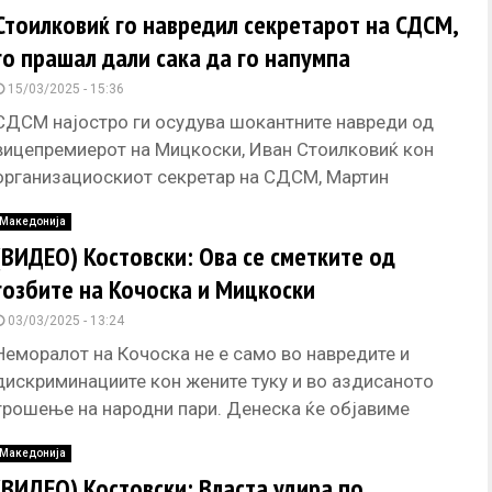
Стоилковиќ го навредил секретарот на СДСМ,
го прашал дали сака да го напумпа
15/03/2025 - 15:36
СДСМ најостро ги осудува шокантните навреди од
вицепремиерот на Мицкоски, Иван Стоилковиќ кон
организациоскиот секретар на СДСМ, Мартин
Костовоски на Фејсбук, велат од СДСМ. Пораката
Македонија
(ВИДЕО) Костовски: Ова се сметките од
гозбите на Кочоска и Мицкоски
03/03/2025 - 13:24
Неморалот на Кочоска не е само во навредите и
дискриминациите кон жените туку и во аздисаното
трошење на народни пари. Денеска ќе објавиме
сметки и
Македонија
(ВИДЕО) Костовски: Власта удира по