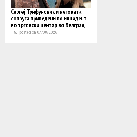
Сергеј Трифуновиќ и неговата
сопруга приведени по инцидент
во трговски центар во Белград
posted on 07/08/2026