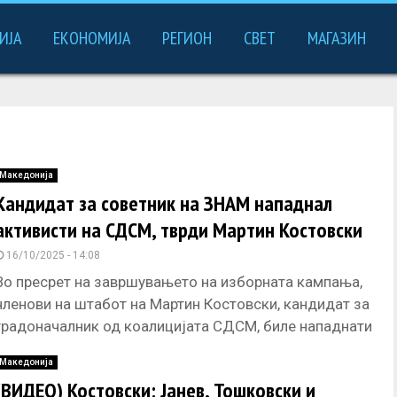
ИЈА
ЕКОНОМИЈА
РЕГИОН
СВЕТ
МАГАЗИН
Македонија
Кандидат за советник на ЗНАМ нападнал
активисти на СДСМ, тврди Мартин Костовски
16/10/2025 - 14:08
Во пресрет на завршувањето на изборната кампања,
членови на штабот на Мартин Костовски, кандидат за
градоначалник од коалицијата СДСМ, биле нападнати
од страна на Самек
Македонија
(ВИДЕО) Костовски: Јанев, Тошковски и