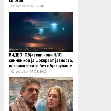
со оган
posted on 07/08/2026
ВИДЕО: Објавени нови НЛО
снимки кои ја шокираат јавноста,
истражителите без објаснување
posted on 07/08/2026