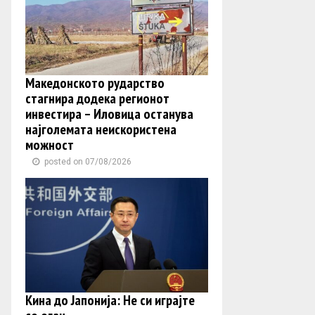
Македонското рударство
стагнира додека регионот
инвестира – Иловица останува
најголемата неискористена
можност
posted on 07/08/2026
Кина до Јапонија: Не си играјте