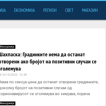
ИЈА
ЕКОНОМИЈА
РЕГИОН
СВЕТ
МАГАЗИН
Македонија
Шахпаска: Градинките нема да останат
отворени ако бројот на позитивни случаи се
зголемува
16/10/2020 - 16:38
Нема по секоја цена да останат отворени градинките,
доколку бројот на позитивни случаи од
корионавирусот се зголемува во земјава, порача
денеска од Штип, министерката за
Македонија