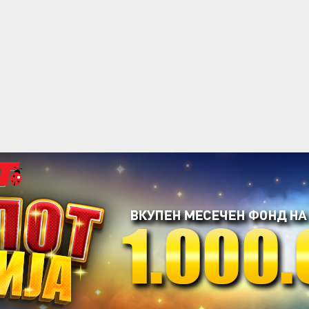
acebook
Twitter
Instagram
Youtube
Импресум
Контакт
Маркетинг
Услови за користење
@2019 - A1on. Сите права задржани.