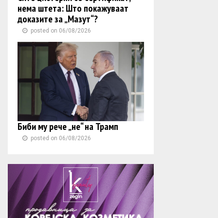
нема штета: Што покажуваат
доказите за „Мазут“?
posted on 06/08/2026
Биби му рече „не“ на Трамп
posted on 06/08/2026