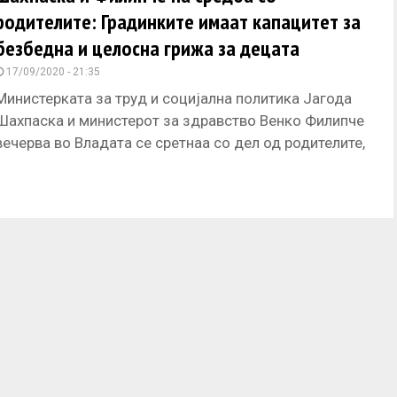
родителите: Градинките имаат капацитет за
безбедна и целосна грижа за децата
17/09/2020 - 21:35
Министерката за труд и социјална политика Јагода
Шахпаска и министерот за здравство Венко Филипче
вечерва во Владата се сретнаа со дел од родителите,
кои ја