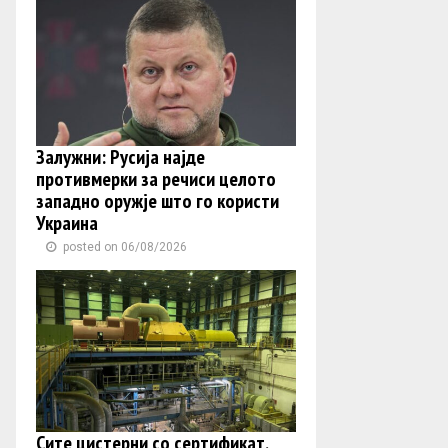
Залужни: Русија најде
противмерки за речиси целото
западно оружје што го користи
Украина
posted on 06/08/2026
Сите цистерни со сертификат,