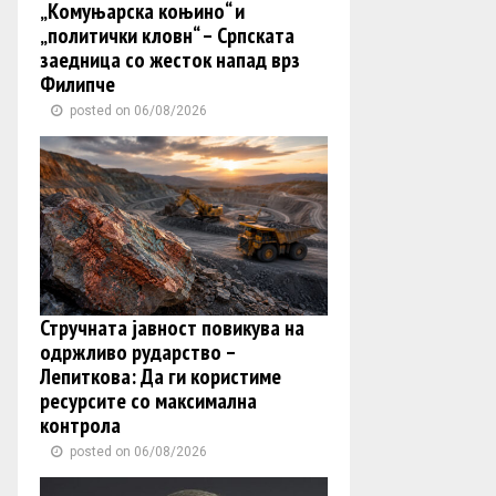
„Комуњарска коњино“ и
„политички кловн“ – Српската
заедница со жесток напад врз
Филипче
posted on 06/08/2026
Стручната јавност повикува на
одржливо рударство –
Лепиткова: Да ги користиме
ресурсите со максимална
контрола
posted on 06/08/2026