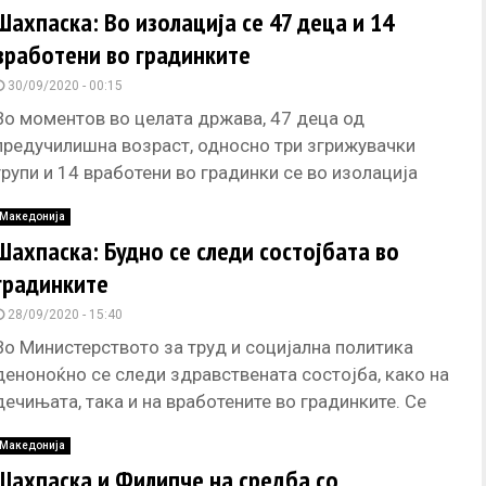
Шахпаска: Во изолација се 47 деца и 14
вработени во градинките
30/09/2020 - 00:15
Во моментов во целата држава, 47 деца од
предучилишна возраст, односно три згрижувачки
групи и 14 вработени во градинки се во изолација
поради Ковид-19, изјави
Македонија
Шахпаска: Будно се следи состојбата во
градинките
28/09/2020 - 15:40
Во Министерството за труд и социјална политика
деноноќно се следи здравствената состојба, како на
дечињата, така и на вработените во градинките. Се
прават анализи дали
Македонија
Шахпаска и Филипче на средба со