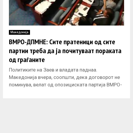
Македонија
ВМРО-ДПМНЕ: Сите пратеници од сите
партии треба да ја почитуваат пораката
од граѓаните
Политиките на Заев и владата паднаа.
Македонија вчера, соопшти, дека договорот не
поминува, велат од опозициската партија ВМРО-
ДПМНЕ, по референдумот. „Неуспехот на овој
референдум е