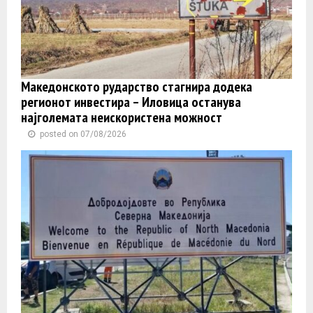
Македонското рударство стагнира додека
регионот инвестира – Иловица останува
најголемата неискористена можност
posted on 07/08/2026