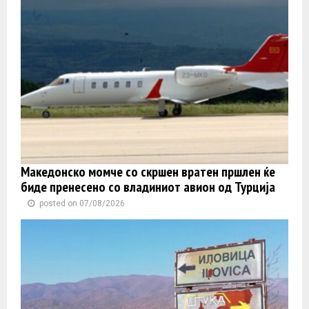
Македонско момче со скршен вратен пршлен ќе
биде пренесено со владиниот авион од Турција
posted on 07/08/2026