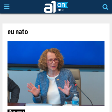
P
R
eu nato
I
M
A
R
Y
M
Македонија