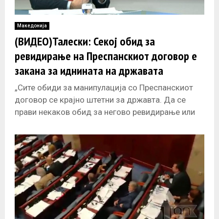
Македонија
(ВИДЕО)Талески: Секој обид за
ревидирање на Преспанскиот договор е
закана за иднината на државата
„Сите обиди за манипулација со Преспанскиот
договор се крајно штетни за државта. Да се
прави некаков обид за негово ревидирање или
поништување значи нов конфликт,