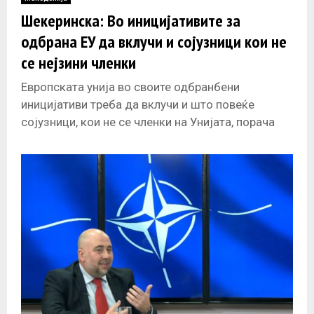
E
Шекеринска: Во иницијативите за
одбрана ЕУ да вклучи и сојузници кои не
N
се нејзини членки
U
Европската унија во своите одбранбени
иницијативи треба да вклучи и што повеќе
сојузници, кои не се членки на Унијата, порача
заменик генералната секретарка на Алијансата,