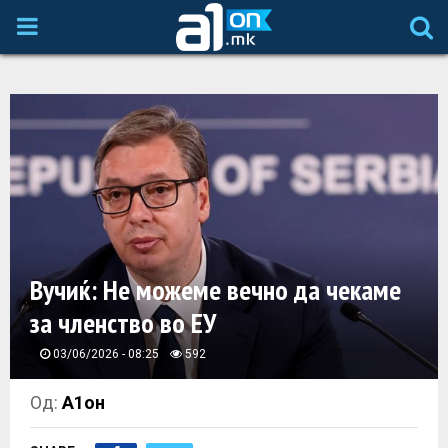
P
R
I
M
A
Вучиќ: Не можеме вечно да чекаме
R
за членство во ЕУ
Y
03/06/2026 - 08:25
592
M
Од:
А1он