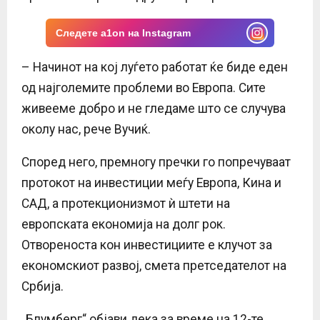
Следете a1on на Instagram
– Начинот на кој луѓето работат ќе биде еден
од најголемите проблеми во Европа. Сите
живееме добро и не гледаме што се случува
околу нас, рече Вучиќ.
Според него, премногу пречки го попречуваат
протокот на инвестиции меѓу Европа, Кина и
САД, а протекционизмот ѝ штети на
европската економија на долг рок.
Отвореноста кон инвестициите е клучот за
економскиот развој, смета претседателот на
Србија.
„Блумберг“ објави дека за време на 12-те