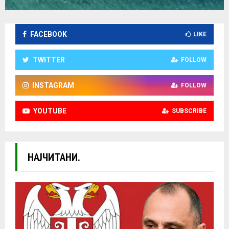
FACEBOOK
LIKE
TWITTER
FOLLOW
INSTAGRAM
FOLLOW
YOUTUBE
SUBSCRIBE
НАЈЧИТАНИ.