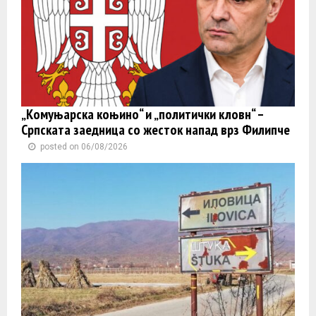
„Комуњарска коњино“ и „политички кловн“ –
Српската заедница со жесток напад врз Филипче
posted on 06/08/2026