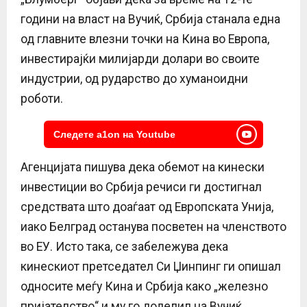
години на власт на Вучиќ, Србија станала една
од главните влезни точки на Кина во Европа,
инвестирајќи милијарди долари во своите
индустрии, од рударство до хуманоидни
роботи.
Следете a1on на Youtube
Агенцијата пишува дека обемот на кинески
инвестиции во Србија речиси ги достигнал
средствата што доаѓаат од Европската Унија,
иако Белград останува посветен на членството
во ЕУ. Исто така, се забележува дека
кинескиот претседател Си Џинпинг ги опишал
односите меѓу Кина и Србија како „железно
пријателство“ и му го доделил на Вучиќ