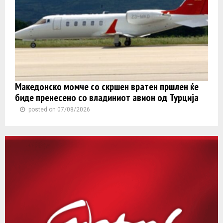
Македонско момче со скршен вратен пршлен ќе
биде пренесено со владиниот авион од Турција
posted on 07/08/2026