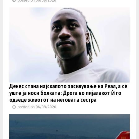
posted on 06/08/2026
Денес стана најскапото засилување на Реал, а сè
уште ја носи болката: Дрога во пијалакот ѝ го
одзеде животот на неговата сестра
posted on 06/08/2026