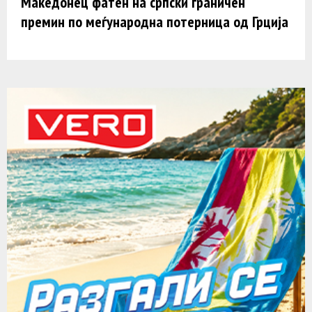
Македонец фатен на српски граничен
премин по меѓународна потерница од Грција