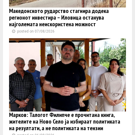
Македонското рударство стагнира додека
регионот инвестира – Иловица останува
најголемата неискористена можност
posted on 07/08/2026
Марков: Талогот Филипче е прочитана книга,
жителите на Ново Село ја избираат политиката
на резултати, а не политиката на тензии