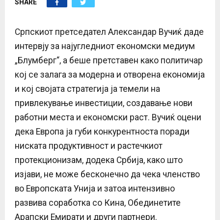
SHARE
E
N
Српскиот претседател Александар Вучиќ даде
интервју за најугледниот економски медиум
U
„Блумберг“, а беше претставен како политичар
кој се залага за модерна и отворена економија
и кој својата стратегија ја темели на
привлекување инвестиции, создавање нови
работни места и економски раст. Вучиќ оцени
дека Европа ја губи конкурентноста поради
ниската продуктивност и растечкиот
протекционизам, додека Србија, како што
изјави, не може бесконечно да чека членство
во Европската Унија и затоа интензивно
развива соработка со Кина, Обединетите
Арапски Емирати и други партнери.