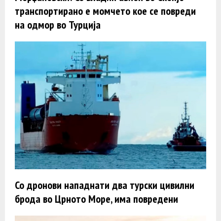
транспортиранo e момчето кое се повреди
на одмор во Турција
Со дронови нападнати два турски цивилни
брода во Црното Море, има повредени