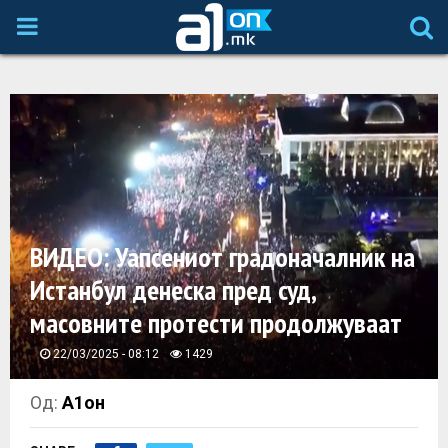
P
R
I
M
A
ВИДЕО: Уапсениот градоначалник на
Истанбул денеска пред суд,
R
масовните протести продолжуваат
Y
22/03/2025 - 08:12
1429
M
Од:
А1он