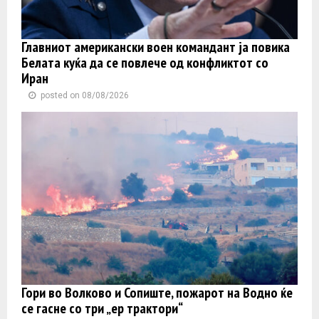
Главниот американски воен командант ја повика
Белата куќа да се повлече од конфликтот со
Иран
posted on 08/08/2026
Гори во Волково и Сопиште, пожарот на Водно ќе
се гасне со три „ер трактори“