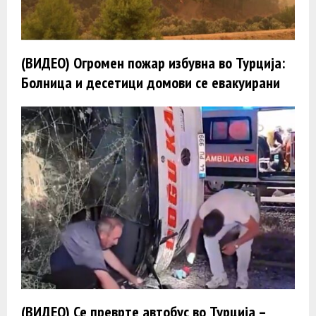
(ВИДЕО) Огромен пожар избувна во Турција:
Болница и десетици домови се евакуирани
(ВИДЕО) Се преврте автобус во Турција –