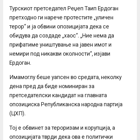
Турскиот претседател Реџеп Таип Ердоган
претходно ги нарече протестите „уличен
терор“ и ја обвини опозицијата дека се
обидува да создаде „хаос“. „Ние нема да
прифатиме уништување на јавен имот и
немири под никакви околности“, изјави
Ердоган.
Имамоглу беше уапсен во средата, неколку
дена пред да биде номиниран за
претседателски кандидат на главната
опозициска Републиканска народна партија
(ЦХП).
Тој е обвинет за тероризам и корупција, а
опозицијата тврди дека ова е политички