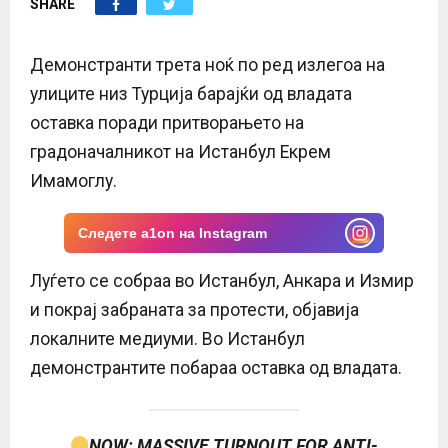
SHARE
E
N
Демонстранти трета ноќ по ред излегоа на
улиците низ Турција барајќи од владата
U
оставка поради притворањето на
градоначалникот на Истанбул Екрем
Имамоглу.
Следете a1on на Instagram
Луѓето се собраа во Истанбул, Анкара и Измир
и покрај забраната за протести, објавија
локалните медиуми. Во Истанбул
демонстрантите побараа оставка од владата.
NOW: MASSIVE TURNOUT FOR ANTI-