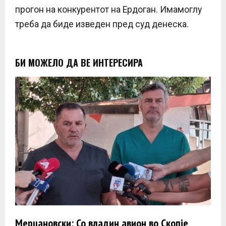
прогон на конкурентот на Ердоган. Имамоглу
треба да биде изведен пред суд денеска.
БИ МОЖЕЛО ДА ВЕ ИНТЕРЕСИРА
Мерџановски: Со владин авион во Скопје