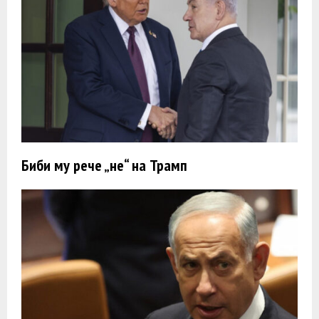
Биби му рече „не“ на Трамп