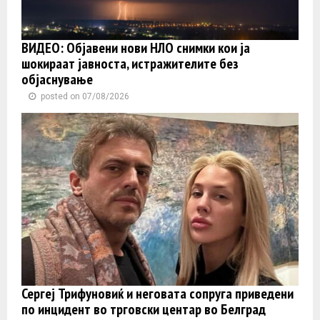
ВИДЕО: Објавени нови НЛО снимки кои ја
шокираат јавноста, истражителите без
објаснување
posted on 07/08/2026
Сергеј Трифуновиќ и неговата сопруга приведени
по инцидент во трговски центар во Белград