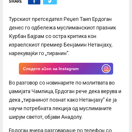
SHARE
E
N
Турскиот претседател Реџеп Таип Ердоган
денес го одбележа муслиманскиот празник
U
Курбан Бајрам со остра критика кон
израелскиот премиер Бенјамин Нетанјаху,
нарекувајќи го „тиранин“.
Следете a1on на Instagram
Во разговор со новинарите по молитвата во
џамијата Чамлица, Ердоган рече дека верува и
дека „тиранинот познат како Нетанјаху“ ќе ја
научи потребната лекција од муслиманите
ширум светот, објави Анадолу.
Ердоган вчера разговараше по телефон со