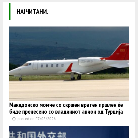
НАЈЧИТАНИ.
Македонско момче со скршен вратен пршлен ќе
биде пренесено со владиниот авион од Турција
posted on 07/08/2026