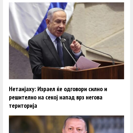
Нетанјаху: Израел ќе одговори силно и
решително на секој напад врз негова
територија