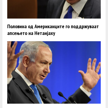
Половина од Американците го поддржуваат
апсењето на Нетанјаху