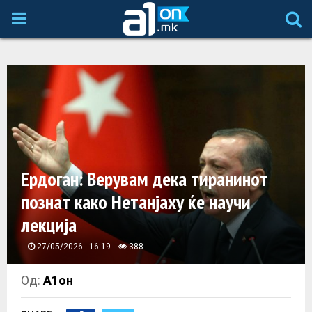
P
R
I
M
A
Ердоган: Верувам дека тиранинот
познат како Нетанјаху ќе научи
R
лекција
Y
27/05/2026 - 16:19
388
M
Од:
А1он