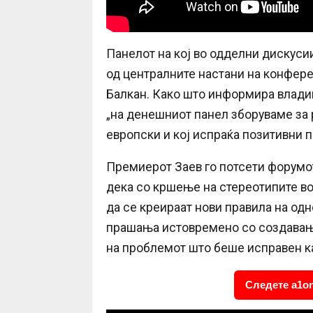
Панелот на кој во одделни дискуси
од централните настани на конфере
Балкан. Како што информира влади
„на денешниот панел зборуваме за р
европски и кој испраќа позитивни по
Премиерот Заев го потсети форумо
дека со кршење на стереотипите во
да се креираат нови правила на од
прашања истовремено со создавањ
на проблемот што беше исправен ка
Следете a1on