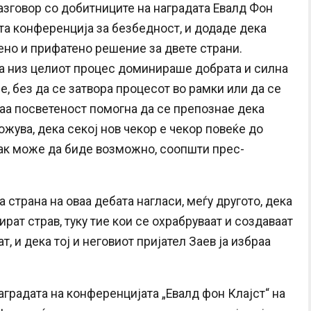
азговор со добитниците на наградата Евалд Фон
ата конференција за безбедност, и додаде дека
но и прифатено решение за двете страни.
 низ целиот процес доминираше добрата и силна
е, без да се затвора процесот во рамки или да се
таа посветеност помогна да се препознае дека
жува, дека секој нов чекор е чекор повеќе до
ак може да биде возможно, соопшти прес-
страна на оваа дебата нагласи, меѓу другото, дека
ират страв, туку тие кои се охрабруваат и создаваат
, и дека тој и неговиот пријател Заев ја избраа
аградата на конференцијата „Евалд фон Клајст“ на