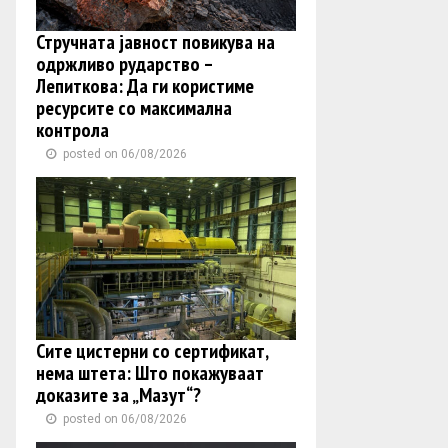
Стручната јавност повикува на
одржливо рударство –
Лепиткова: Да ги користиме
ресурсите со максимална
контрола
posted on 06/08/2026
Сите цистерни со сертификат,
нема штета: Што покажуваат
доказите за „Мазут“?
posted on 06/08/2026