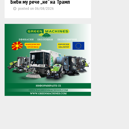
Биби му рече „не“ на Трамп
posted on 06/08/2026