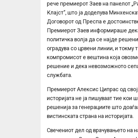
рече премиерот Заев на панелот „Р
Клајст“, што ја доделува Минхенск
Договорот од Преспа е достоинстве
Премиерот Заев информираше дека
политичка волја да се најде решени
оградува со црвени линии, и токму 
компромисот е вештина која овозмо
решение и дека невозможното сеп
службата.
Премиерот Алексис Ципрас од своја 
историјата не ја пишуваат тие кои ш
решенија за генерациите што доаѓаат
вистинската страна на историјата.
Свечениот дел од врачувањето на н