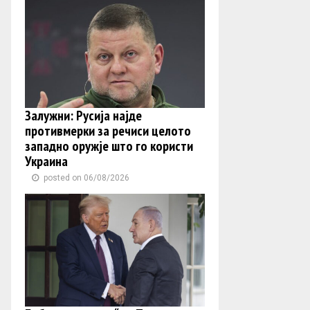
Залужни: Русија најде
противмерки за речиси целото
западно оружје што го користи
Украина
posted on 06/08/2026