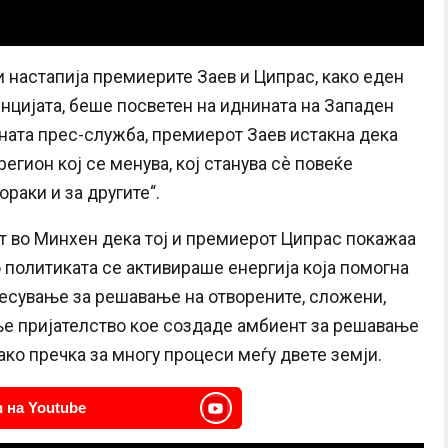
и настапија премиерите Заев и Ципрас, како еден
нцијата, беше посветен на иднината на Западен
ната прес-служба, премиерот Заев истакна дека
егион кој се менува, кој станува сѐ повеќе
раки и за другите“.
т во Минхен дека тој и премиерот Ципрас покажаа
 политиката се активираше енергија која помогна
несување за решавање на отворените, сложени,
е пријателство кое создаде амбиент за решавање
ко пречка за многу процеси меѓу двете земји.
 на Youtube