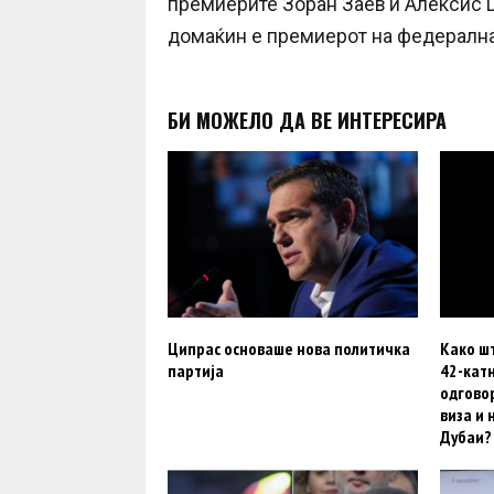
премиерите Зоран Заев и Алексис Ц
домаќин е премиерот на федерална
БИ МОЖЕЛО ДА ВЕ ИНТЕРЕСИРА
Ципрас основаше нова политичка
Како шт
партија
42-катн
одговор
виза и 
Дубаи?