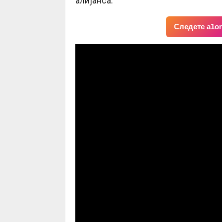
алијанса.
Следете a1on