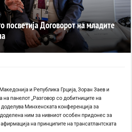
го посветија Договорот на младите
на
акедонија и Република Грција, Зоран Заев и
а на панелот „Разговор со добитниците на
ја доделува Минхенската конференција за
е доделена ним за нивниот особен придонес за
а афирмација на принципите на трансатлантската