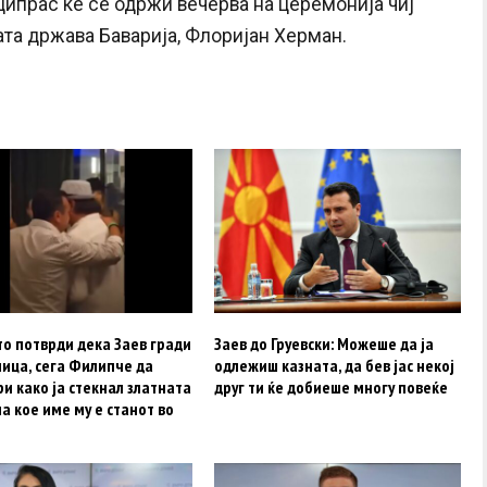
ипрас ќе се одржи вечерва на церемонија чиј
та држава Баварија, Флоријан Херман.
о потврди дека Заев гради
Заев до Груевски: Можеше да ја
ица, сега Филипче да
одлежиш казната, да бев јас некој
и како ја стекнал златната
друг ти ќе добиеше многу повеќе
на кое име му е станот во