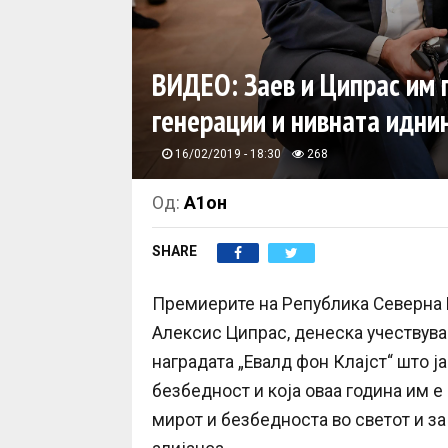
ВИДЕО: Заев и Ципрас им 
генерации и нивната идни
16/02/2019 - 18:30
268
Од:
А1он
SHARE
Премиерите на Република Северна М
Алексис Ципрас, денеска учествува
наградата „Евалд фон Клајст“ што 
безбедност и која оваа година им 
мирот и безбедноста во светот и з