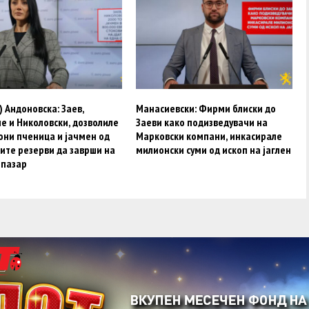
 Aндоновска: Заев,
Манасиевски: Фирми блиски до
е и Николовски, дозволиле
Заеви како подизведувачи на
они пченица и јачмен од
Марковски компани, инкасирале
ите резерви да заврши на
милионски суми од ископ на јаглен
 пазар
acebook
Twitter
Instagram
Youtube