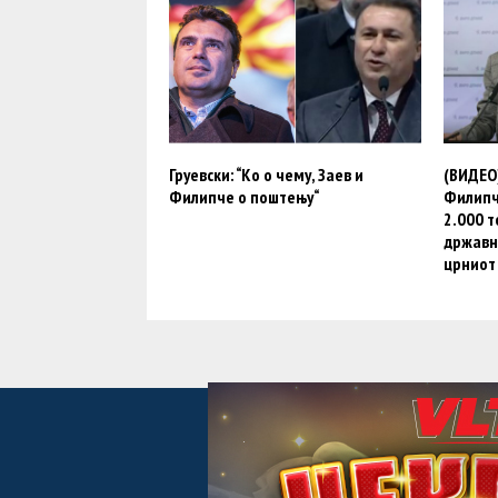
Груевски: “Кo o чему, Заев и
(ВИДЕО)
Филипче о поштењу“
Филипч
2.000 т
државн
црниот
F