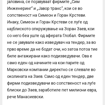
јаловина, се појавуваат фирмите „Сим
Инженеринг’’ и „Јавор транс“, кои се во
сопственост на Симеон и Горан Крстеви.
Инаку, Симеон и Горан Крстеви се луѓе од
најблиското опкружување на Зоран Заев, кои
со него беа уште од аферата Глобал. Фирмите
не се јавувале како изведувач на тендер, за во
прво време да не бодат очи, но затоа потоа тие
биле ангажирани како подизведувачи. Ова е
само еден од начините на кои парите од
Марковски компании директно се слевале во
околината на Заев. Само од еден тендер, две
фирми подизведувачи во сопственост на луѓе
блиски до Заев, заработиле пет милиони евра,
рече Манасиевски.