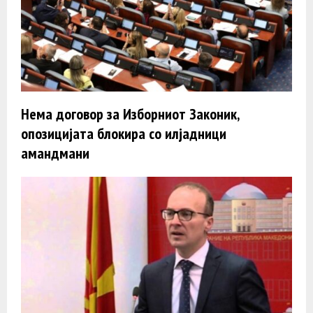
Нема договор за Изборниот Законик,
опозицијата блокира со илјадници
амандмани