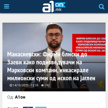
P
R
I
M
Манасиевски: Фирми блиски до
A
Заеви како подизведувачи на
Марковски компани, инкасирале
R
милионски суми од ископ на јаглен
Y
14/10/2025 - 12:33
192
M
Од:
А1он