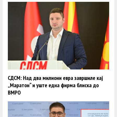
СДСМ: Над два милиони евра завршиле кај
„Маратон“ и уште една фирма блиска до
ВМРО