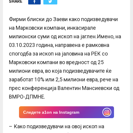
SHARE
E
N
Фирми блиски до Заеви како подизведувачи
на Марковски компани, инкасирале
U
милионски суми од ископ на јаглен.Имено, на
03.10.2023 година, направена е рамковна
спогодба за ископ на јаловина на РЕК со
Марковски компани во вредност од 25
милиони евра, во која подизведувачите ќе
заработат 10% или 2,5 милиони евра, рече на
прес конференција Валентин Мансиевски од
ВМРО-ДПМНЕ.
Следете a1on на Instagram
– Како подизведувачи на овој ископ на