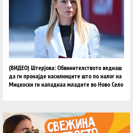
(ВИДЕО) Штерјова: Обвинителството веднаш
да ги пронајде насилниците што по налог на
Мицкоски ги нападнаа младите во Ново Село