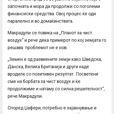
започната и мора да продолжи со поголеми
финансиски средства. Овој процес ќе оди
паралелно и во домаќинствата.
Макрадули се повика на „Планот за чист
воздух“ и рече дека примерот по кој земјата го
решава проблемот не е нов.
„Земен e од развиените земји како Шведска,
Данска, Велика Британија и други каде
вродиле со позитивен резултат. Посветени
сме на борбата за чист воздух и ќе
продолжиме и натаму со силна решителност“,
рече Макрадули.
Според Џафери, потребно е зајакнување и