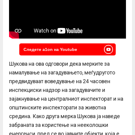
Следете a1on на Youtube
Шукова на ова одговори дека мерките за
намалување на загадувањето, меѓудругото
предвидуваат воведување на 24 часовен
инспекциски надзор на загадувачите и
зајакнување на централниот инспекторат и на
општинските инспекторати за животна
средина. Како друга мерка Шукова ја наведе
забраната за користење на нееколошки
енергенси, пред се во јавните објекти, која е