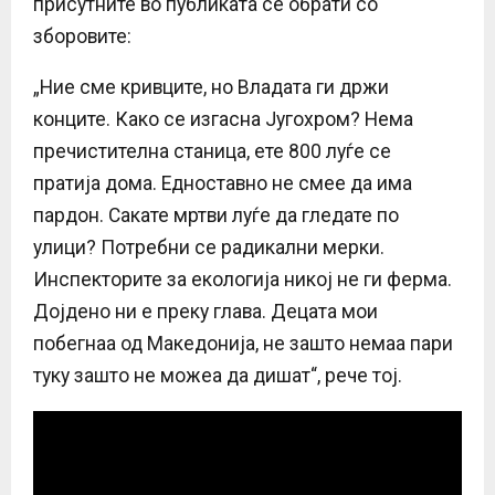
присутните во публиката се обрати со
зборовите:
„Ние сме кривците, но Владата ги држи
конците. Како се изгасна Југохром? Нема
пречистителна станица, ете 800 луѓе се
пратија дома. Едноставно не смее да има
пардон. Сакате мртви луѓе да гледате по
улици? Потребни се радикални мерки.
Инспекторите за екологија никој не ги ферма.
Дојдено ни е преку глава. Децата мои
побегнаа од Македонија, не зашто немаа пари
туку зашто не можеа да дишат“, рече тој.