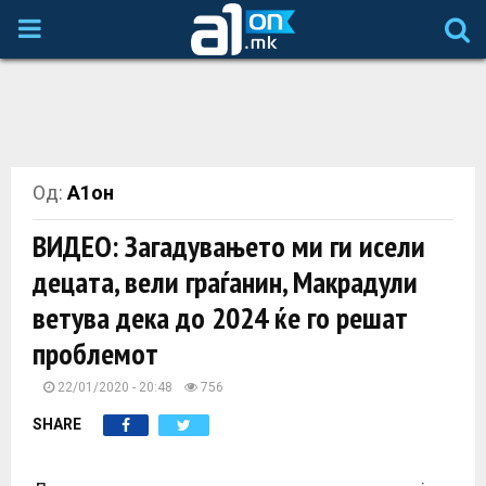
P
R
I
Од:
А1он
M
ВИДЕО: Загадувањето ми ги исели
A
децата, вели граѓанин, Макрадули
ветува дека до 2024 ќе го решат
R
проблемот
Y
22/01/2020 - 20:48
756
SHARE
M