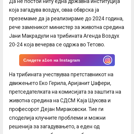
Да не постои ниту една државна институција
E
која загадува воздух, оваа обврска ја
N
преземаме да ја реализираме до 2024 година,
рече заменикот министер за животна средина
U
Јани Макрадули на трибината Агенда Воздух
20-24 која вечерва се одржa во Тетово.
Следете a1on на Instagram
На трибината учествуваа претставникот на
движењето Еко Герила, Аријанит Џафери,
претседателката на комисијата за заштита на
животна средина на СДСМ Каја Шукова и
проф
есорот
Дејан Мираковски. Тие ги
споделија клучните проблеми и можни
решенија за загадувањето, а еден од