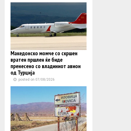
Македонско момче со скршен
вратен пршлен ќе биде
пренесено со владиниот авион
од Турција
posted on 07/08/2026