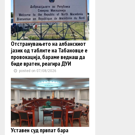
Отстранувањето на албанскиот
јазик од таблите на Табановце е
провокација, бараме веднаш да
биде вратен, реагира ДУИ
posted on 07/08/2026
Уставен суд првпат бара