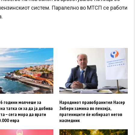
 пензинскиот систем. Паралелно во МТСП се работи
а.
16 години молчеше за
Народниот правобранител Насер
на татка си за да ја добива
Зибери замина во пензија,
та – сега мора да врати
пратениците ќе избираат негов
0.000 евра
наследник