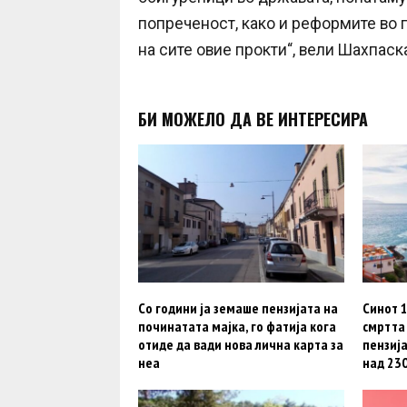
попреченост, како и реформите во
на сите овие прокти“, вели Шахпаск
БИ МОЖЕЛО ДА ВЕ ИНТЕРЕСИРА
Со години ја земаше пензијата на
Синот 
починатата мајка, го фатија кога
смртта 
отиде да вади нова лична карта за
пензија
неа
над 23