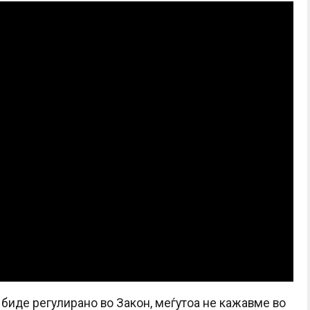
биде регулирано во Закон, меѓутоа не кажавме во