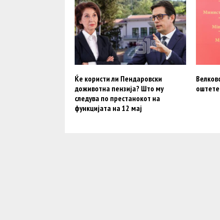
Ќе користи ли Пендаровски
Велков
доживотна пензија? Што му
оштете
следува по престанокот на
функцијата на 12 мај