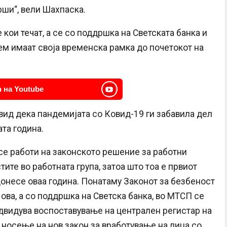
рши“, вели Шахпаска.
ои течат, а се со поддршка на Светската банка и
ем имаат своја временска рамка до почетокот на
 на Youtube
двид дека пандемијата со Ковид-19 ги забавила дел
та година.
се работи на законското решение за работни
ите во работната група, затоа што тоа е првиот
донесе оваа година. Понатаму Законот за безбеност
 ова, а со поддршка на Светска банка, во МТСП се
едвидува воспоставување на централен регистар на
 носење на нов закон за вработување на лица со