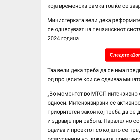
која временска рамка тоа ќе се зав
Министерката вели дека реформите к
се однесуваат на пензинскиот сист
2024 година.
Следете a1on
Таа вели дека треба да се има пре
од процесите кои се одвиваа мината
„Во моментот во МТСП интензивно 
односи. Интензивирани се активност
приоритетен закон кој треба да се 
и здравје при работа. Паралелно со
одвива и проектот со којшто се пр
осигуреници во државата, понатаму