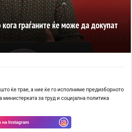
 кога граѓаните ќе може да докупат
јшто ќе трае, а ние ќе го исполниме предизборното
а министерката за труд и социјална политика
 на Instagram