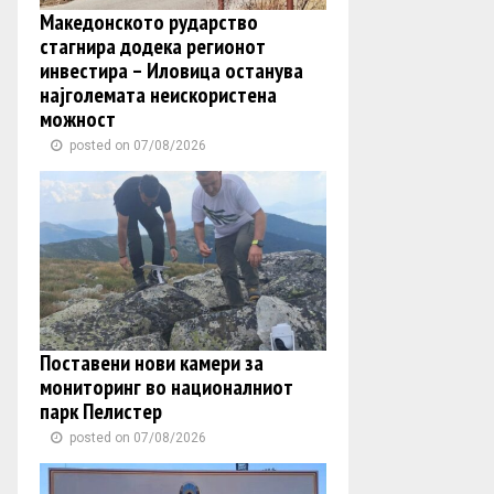
Македонското рударство
стагнира додека регионот
инвестира – Иловица останува
најголемата неискористена
можност
posted on 07/08/2026
Поставени нови камери за
мониторинг во националниот
парк Пелистер
posted on 07/08/2026