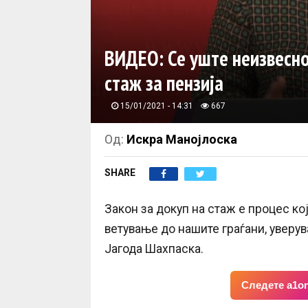
ВИДЕО: Се уште неизвесно
стаж за пензија
15/01/2021 - 14:31
667
Од:
Искра Манојлоска
SHARE
Закон за докуп на стаж е процес ко
ветување до нашите граѓани, уверув
Јагода Шахпаска.
Следете a1on