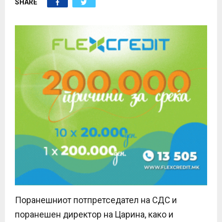
SHARE
E
N
U
Поранешниот потпретседател на СДС и
поранешен директор на Царина, како и