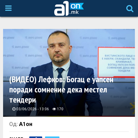
P
R
I
M
A
(ВИДЕО) Лефков: Богац е уапсен
поради сомнение дека местел
R
тендери
Y
03/06/2026 - 13:06
170
M
Од:
А1он