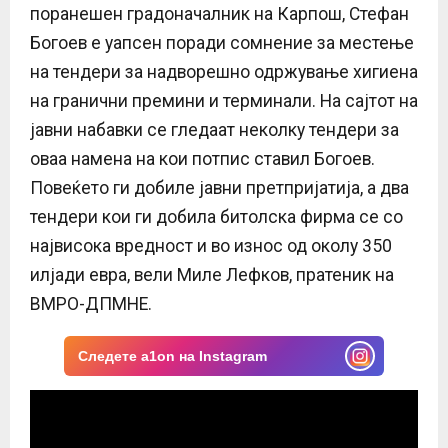
поранешен градоначалник на Карпош, Стефан
Богоев е уапсен поради сомнение за местење
на тендери за надворешно одржување хигиена
на гранични премини и терминали. На сајтот на
јавни набавки се гледаат неколку тендери за
оваа намена на кои потпис ставил Богоев.
Повеќето ги добиле јавни претпријатија, а два
тендери кои ги добила битолска фирма се со
највисока вредност и во износ од околу 350
илјади евра, вели Миле Лефков, пратеник на
ВМРО-ДПМНЕ.
Следете a1on на Instagram