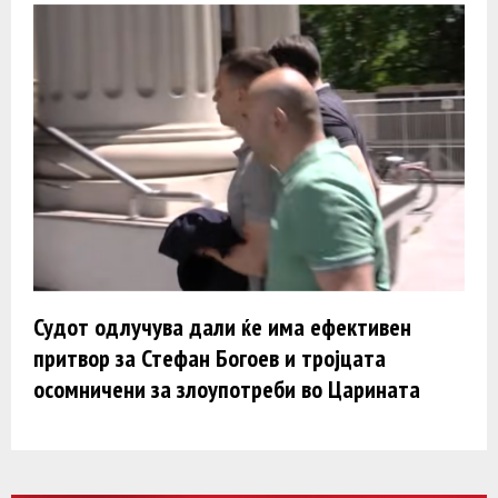
Судот одлучува дали ќе има ефективен
притвор за Стефан Богоев и тројцата
осомничени за злоупотреби во Царината