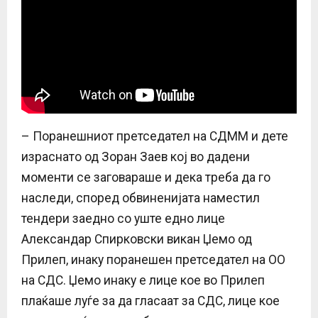
– Поранешниот претседател на СДММ и дете
израснато од Зоран Заев кој во дадени
моменти се заговараше и дека треба да го
наследи, според обвиненијата наместил
тендери заедно со уште едно лице
Александар Спирковски викан Џемо од
Прилеп, инаку поранешен претседател на ОО
на СДС. Џемо инаку е лице кое во Прилеп
плаќаше луѓе за да гласаат за СДС, лице кое