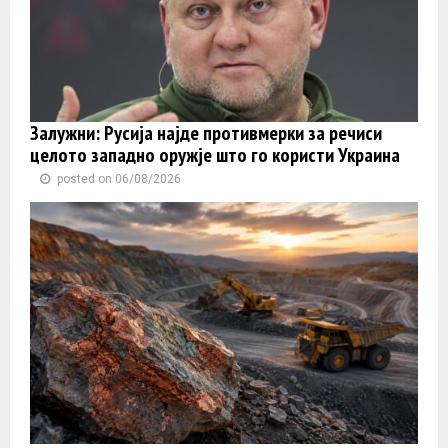
Залужни: Русија најде противмерки за речиси
целото западно оружје што го користи Украина
posted on 06/08/2026