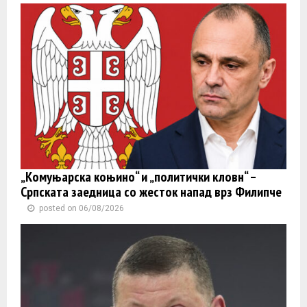
„Комуњарска коњино“ и „политички кловн“ –
Српската заедница со жесток напад врз Филипче
posted on 06/08/2026