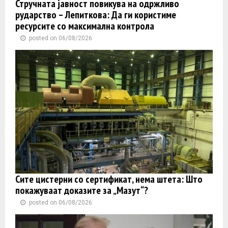
Стручната јавност повикува на одржливо
рударство – Лепиткова: Да ги користиме
ресурсите со максимална контрола
posted on 06/08/2026
Сите цистерни со сертификат, нема штета: Што
покажуваат доказите за „Мазут“?
posted on 06/08/2026