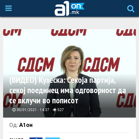
P
R
I
M
A
(ВИДЕО) Кузеска: Секоја партија,
секој поединец има одговорност да
R
се вклучи во пописот
Y
30/01/2021 - 14:37
527
M
Од:
А1он