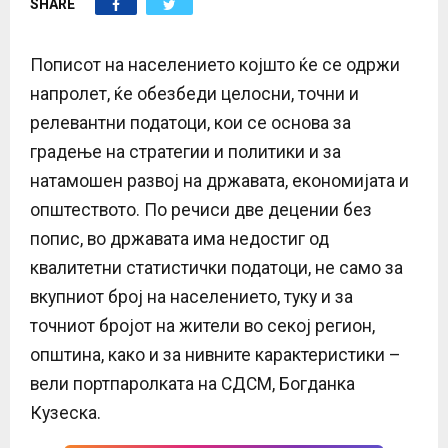
SHARE
E
N
Пописот на населението којшто ќе се одржи
напролет, ќе обезбеди целосни, точни и
U
релевантни податоци, кои се основа за
градење на стратегии и политики и за
натамошен развој на државата, економијата и
општеството. По речиси две децении без
попис, во државата има недостиг од
квалитетни статистички податоци, не само за
вкупниот број на населението, туку и за
точниот бројот на жители во секој регион,
општина, како и за нивните карактеристики –
вели портпаролката на СДСМ, Богданка
Кузеска.