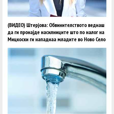
(ВИДЕО) Штерјова: Обвинителството веднаш
да ги пронајде насилниците што по налог на
Мицкоски ги нападнаа младите во Ново Село