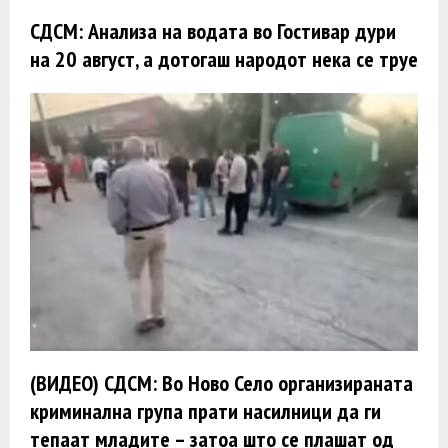
СДСМ: Анализа на водата во Гостивар дури
на 20 август, а дотогаш народот нека се труе
(ВИДЕО) СДСМ: Во Ново Село организираната
криминална група прати насилници да ги
тепаат младите – затоа што се плашат од