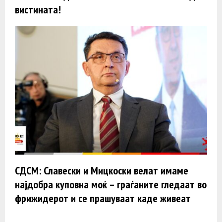
вистината!
СДСМ: Славески и Мицкоски велат имаме
најдобра куповна моќ – граѓаните гледаат во
фрижидерот и се прашуваат каде живеат