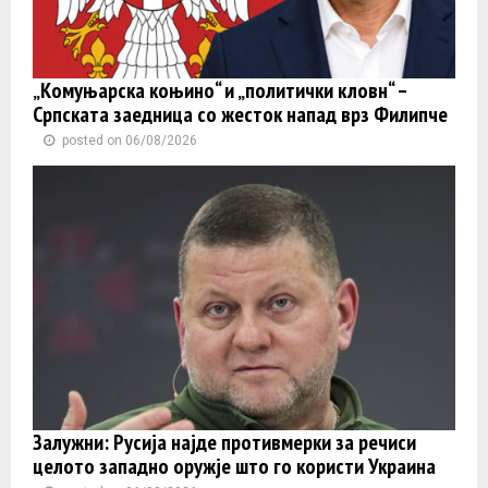
„Комуњарска коњино“ и „политички кловн“ –
Српската заедница со жесток напад врз Филипче
posted on 06/08/2026
Залужни: Русија најде противмерки за речиси
целото западно оружје што го користи Украина