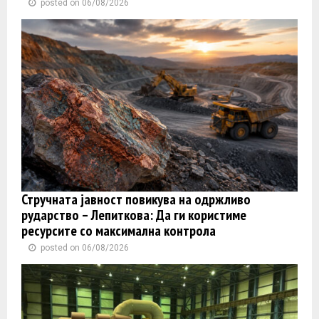
posted on 06/08/2026
Стручната јавност повикува на одржливо
рударство – Лепиткова: Да ги користиме
ресурсите со максимална контрола
posted on 06/08/2026