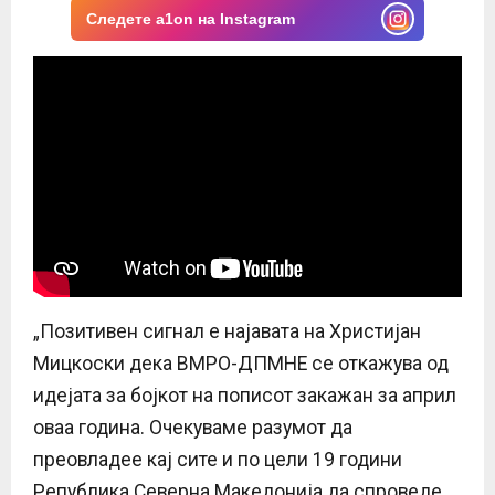
Следете a1on на Instagram
„Позитивен сигнал е најавата на Христијан
Мицкоски дека ВМРО-ДПМНЕ се откажува од
идејата за бојкот на пописот закажан за април
оваа година. Очекуваме разумот да
преовладее кај сите и по цели 19 години
Република Северна Македонија да спроведе