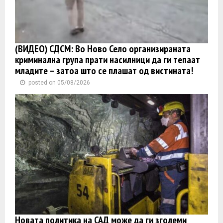
(ВИДЕО) СДСМ: Во Ново Село организираната
криминална група прати насилници да ги тепаат
младите – затоа што се плашат од вистината!
posted on 05/08/2026
Новата политика на САД може да ги зголеми