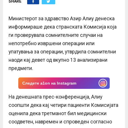
SHARE
E
N
Министерот за здравство Азир Алиу денеска
информираше дека странската Комисија која
U
ги проверувала сомнителните случаи на
непотребно извршени операции или
упатувања за операции, утврдила сомнителни
наоди кај девет од вкупно 13 анализирани
предмети.
Следете a1on на Instagram
На денешната прес-конференција, Алиу
соопшти дека кај четири пациенти Комисијата
оценила дека третманот бил медицински
соодветен, навремен и спроведен согласно