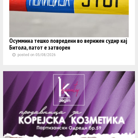
Осуммина тешко повредени во верижен судир кај
Битола, патот е затворен
posted on 05/08/2026