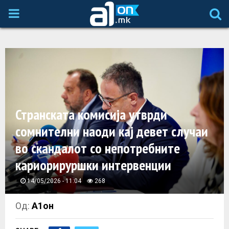
P
R
I
M
Странската комисија утврди
A
сомнителни наоди кај девет случаи
во скандалот со непотребните
R
кариорируршки интервенции
Y
14/05/2026 - 11:04
268
M
Од:
А1он