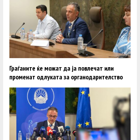
Граѓаните ќе можат да ја повлечат или
променат одлуката за органодарителство