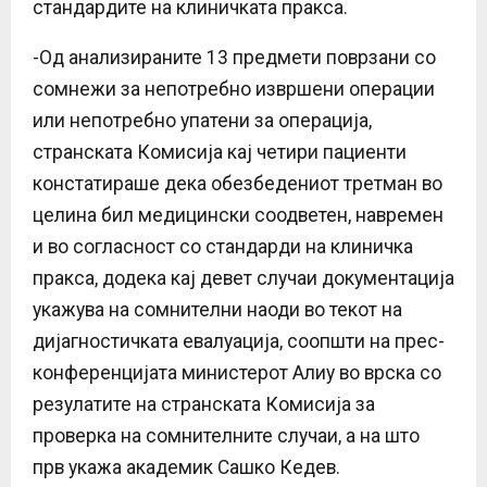
стандардите на клиничката пракса.
-Од анализираните 13 предмети поврзани со
сомнежи за непотребно извршени операции
или непотребно упатени за операција,
странската Комисија кај четири пациенти
констатираше дека обезбедениот третман во
целина бил медицински соодветен, навремен
и во согласност со стандарди на клиничка
пракса, додека кај девет случаи документација
укажува на сомнителни наоди во текот на
дијагностичката евалуација, соопшти на прес-
конференцијата министерот Алиу во врска со
резулатите на странската Комисија за
проверка на сомнителните случаи, а на што
прв укажа академик Сашко Кедев.