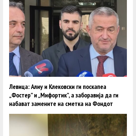
Левица: Алиу и Клековски ги поскапеа
„Фостер” и „Мифортик”, а заборавија да ги
набават замените на сметка на Фондот