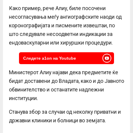
Како пример, рече Алиу, биле посочени
несогласувања меѓу ангиографските наоди од
коронографијата и писмените извештаи, по
што следувале несоодветни индикации за
ендоваскуларни или хируршки процедури.
Следете a1on на Youtube
Министерот Алиу најави дека предметите ќе
бидат доставени до Владата, како и до Јавното
обвинителство и останатите надлежни
институции.
Станува збор за случаи од неколку приватни и
државни клиники и болници во земјата.