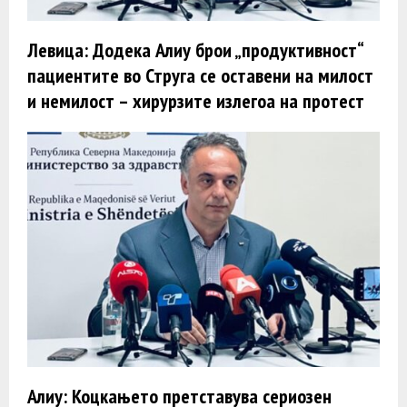
Левица: Додека Алиу брои „продуктивност“
пациентите во Струга се оставени на милост
и немилост – хирурзите излегоа на протест
Алиу: Коцкањето претставува сериозен