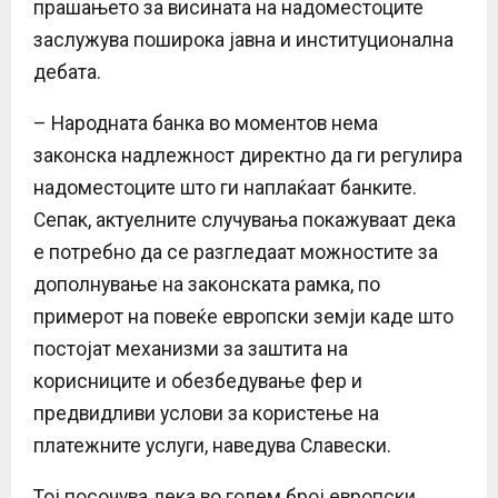
прашањето за висината на надоместоците
заслужува поширока јавна и институционална
дебата.
– Народната банка во моментов нема
законска надлежност директно да ги регулира
надоместоците што ги наплаќаат банките.
Сепак, актуелните случувања покажуваат дека
е потребно да се разгледаат можностите за
дополнување на законската рамка, по
примерот на повеќе европски земји каде што
постојат механизми за заштита на
корисниците и обезбедување фер и
предвидливи услови за користење на
платежните услуги, наведува Славески.
Тој посочува дека во голем број европски