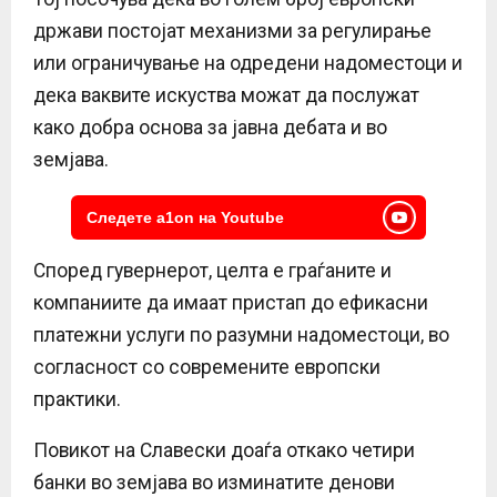
држави постојат механизми за регулирање
или ограничување на одредени надоместоци и
дека ваквите искуства можат да послужат
како добра основа за јавна дебата и во
земјава.
Следете a1on на Youtube
Според гувернерот, целта е граѓаните и
компаниите да имаат пристап до ефикасни
платежни услуги по разумни надоместоци, во
согласност со современите европски
практики.
Повикот на Славески доаѓа откако четири
банки во земјава во изминатите денови