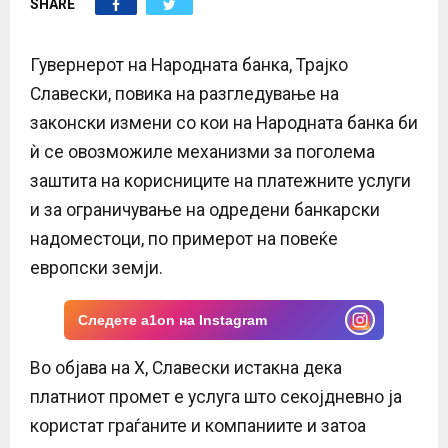
SHARE
E
N
Гувернерот на Народната банка, Трајко
Славески, повика на разгледување на
U
законски измени со кои на Народната банка би
ѝ се овозможиле механизми за поголема
заштита на корисниците на платежните услуги
и за ограничување на одредени банкарски
надоместоци, по примерот на повеќе
европски земји.
Следете a1on на Instagram
Во објава на X, Славески истакна дека
платниот промет е услуга што секојдневно ја
користат граѓаните и компаниите и затоа