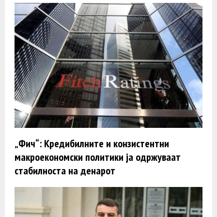
„Фич“: Кредибилните и конзистентни
макроекономски политики ја одржуваат
стабилноста на денарот