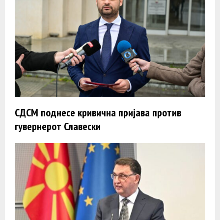
СДСМ поднесе кривична пријава против
гувернерот Славески