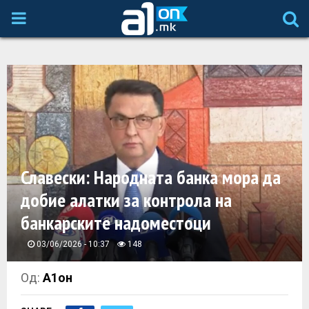
P
R
I
M
A
Славески: Народната банка мора да
добие алатки за контрола на
R
банкарските надоместоци
Y
03/06/2026 - 10:37
148
M
Од:
А1он