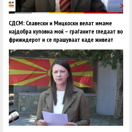
СДСМ: Славески и Мицкоски велат имаме
најдобра куповна моќ – граѓаните гледаат во
фрижидерот и се прашуваат каде живеат