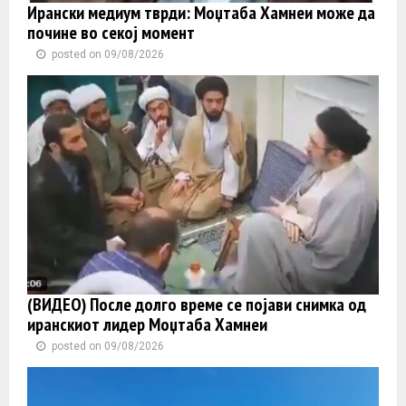
Ирански медиум тврди: Моџтаба Хамнеи може да
почине во секој момент
posted on 09/08/2026
(ВИДЕО) После долго време се појави снимка од
иранскиот лидер Моџтаба Хамнеи
posted on 09/08/2026