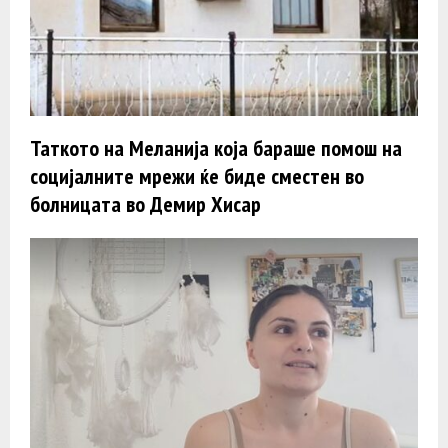
Таткото на Меланија која бараше помош на
социјалните мрежи ќе биде сместен во
болницата во Демир Хисар