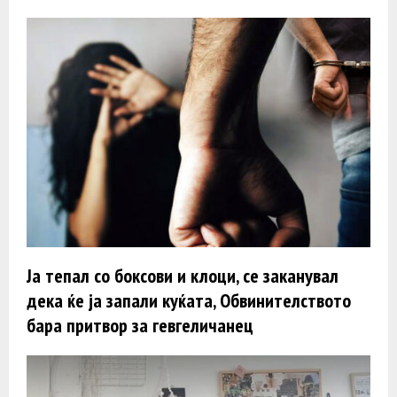
Ја тепал со боксови и клоци, се заканувал
дека ќе ја запали куќата, Обвинителството
бара притвор за гевгеличанец