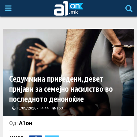
P
R
I
M
A
Седуммина приведени, девет
пријави за семејно насилство во
R
последното деноноќие
Y
10/05/2026 - 14:44
163
M
Од:
А1он