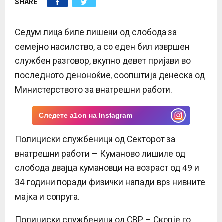
SHARE
E
N
Седум лица биле лишени од слобода за
семејно насилство, а со еден бил извршен
U
службен разговор, вкупно девет пријави во
последното деноноќие, соопштија денеска од
Министерството за внатрешни работи.
Следете a1on на Instagram
Полициски службеници од Секторот за
внатрешни работи – Куманово лишиле од
слобода двајца кумановци на возраст од 49 и
34 години поради физички напади врз нивните
мајка и сопруга.
Полициски службеници од СВР – Скопје го