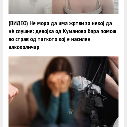
(ВИДЕО) Не мора да има жртви за некој да
нè слушне: девојка од Куманово бара помош
во страв од таткото кој е насилен
алкохоличар