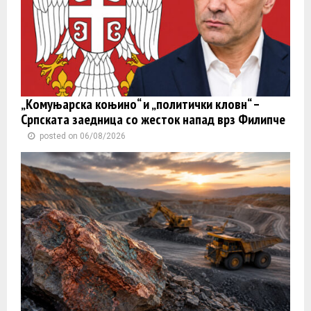
„Комуњарска коњино“ и „политички кловн“ –
Српската заедница со жесток напад врз Филипче
posted on 06/08/2026