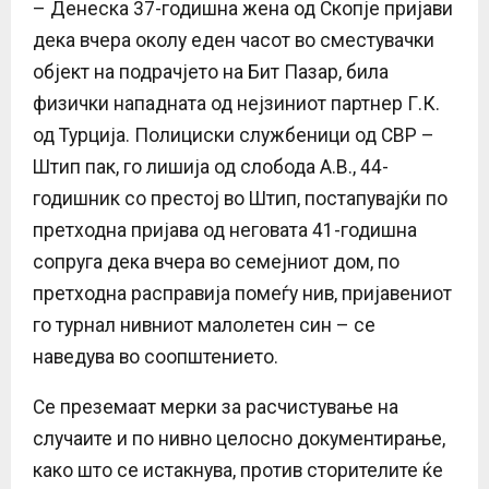
– Денеска 37-годишна жена од Скопје пријави
дека вчера околу еден часот во сместувачки
објект на подрачјето на Бит Пазар, била
физички нападната од нејзиниот партнер Г.К.
од Турција. Полициски службеници од СВР –
Штип пак, го лишија од слобода А.В., 44-
годишник со престој во Штип, постапувајќи по
претходна пријава од неговата 41-годишна
сопруга дека вчера во семејниот дом, по
претходна расправија помеѓу нив, пријавениот
го турнал нивниот малолетен син – се
наведува во соопштението.
Се преземаат мерки за расчистување на
случаите и по нивно целосно документирање,
како што се истакнува, против сторителите ќе