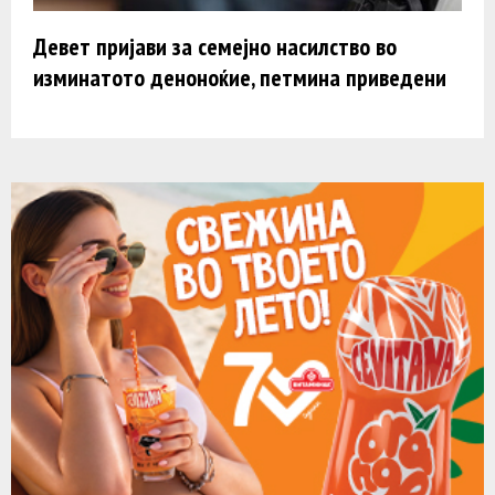
Девет пријави за семејно насилство во
изминатото деноноќие, петмина приведени