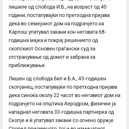
лишиле од слобода И.Б., на возраст од 40
години, постапувајќи по претходна пријава
дека во семејниот дом на подрачјето на
Карпош упатувал закани кон неговата 68-
годишна мајка и покрај решението од
скопскиот Основен граѓански суд за
отстранување од домот и забрана за
приближување.
Лишен од слобода бил и Б.А., 45-годишен
скопјанец, постапувајќи по претходна пријава
дека синоќа околу 22 часот во неговиот дом на
подрачјето на општина Аеродром, физички ја
нападнал неговата 33-годишна партнерка од
Скопје и ѝ упатувал закани со огнено оружје.
Според пријавеното, тој и во изминатиот