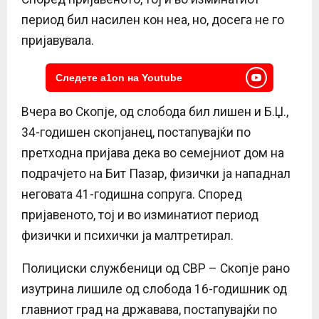
период бил насилен кон неа, но, досега не го
пријавувала.
Следете a1on на Youtube
Вчера во Скопје, од слобода бил лишен и Б.Џ.,
34-годишен скопјанец, постапувајќи по
претходна пријава дека во семејниот дом на
подрачјето на Бит Пазар, физички ја нападнал
неговата 41-годишна сопруга. Според
пријавеното, тој и во изминатиот период
физички и психички ја малтретирал.
Полициски службеници од СВР – Скопје рано
изутрина лишиле од слобода 16-годишник од
главниот град на државава, постапувајќи по