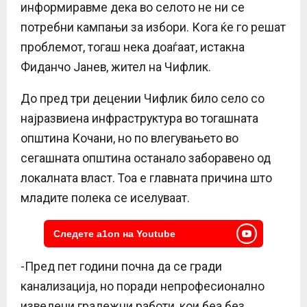
информиравме дека во селото не ни се
потребни кампањи за избори. Кога ќе го решат
проблемот, тогаш нека доаѓаат, истакна
Фиданчо Јанев, жител на Чифлик.
До пред три децении Чифлик било село со
најразвиена инфраструктура во тогашната
општина Кочани, но по влегувањето во
сегашната општина останало заборавено од
локалната власт. Тоа е главната причина што
младите полека се иселуваат.
Следете a1on на Youtube
-Пред пет години почна да се гради
канализација, но поради непрофесионално
изведени градежни работи, кои беа без