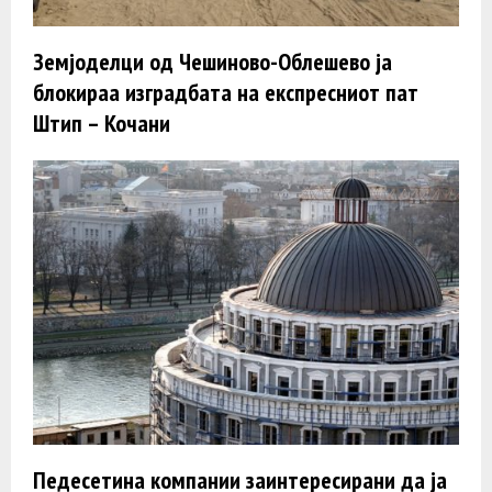
Земјоделци од Чешиново-Облешево ја
блокираа изградбата на експресниот пат
Штип – Кочани
Педесетина компании заинтересирани да ја