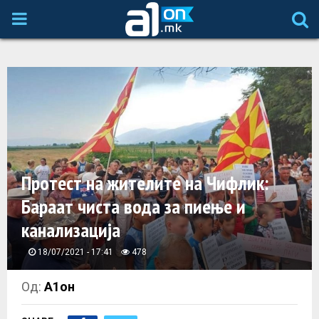
P
R
I
M
A
Протест на жителите на Чифлик:
Бараат чиста вода за пиење и
R
канализација
Y
18/07/2021 - 17:41
478
M
Од:
А1он