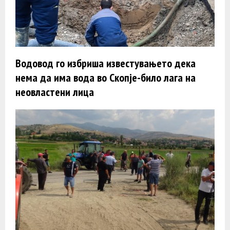
Водовод го избриша известувањето дека
нема да има вода во Скопје-било лага на
неовластени лица