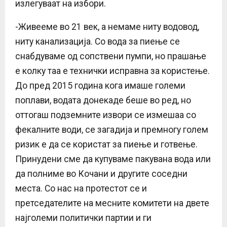
излегуваат на избори.
-Живееме во 21 век, а немаме ниту водовод,
ниту канализација. Со вода за пиење се
снабдуваме од сопствени пумпи, но прашање
е колку таа е технички исправна за користење.
До пред 2015 година кога имаше големи
поплави, водата донекаде беше во ред, но
оттогаш подземните извори се измешаа со
фекалните води, се загадија и премногу голем
ризик е да се користат за пиење и готвење.
Принудени сме да купуваме пакувана вода или
да полниме во Кочани и другите соседни
места. Со нас на протестот се и
претседателите на месните комитети на двете
најголеми политички партии и ги