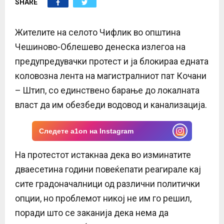
SHARE
E
N
Жителите на селото Чифлик во општина
Чешиново-Облешево денеска излегоа на
U
предупредувачки протест и ја блокираа едната
коловозна лента на магистралниот пат Кочани
– Штип, со единствено барање до локалната
власт да им обезбеди водовод и канализација.
Следете a1on на Instagram
На протестот истакнаа дека во изминатите
дваесетина години повеќепати реагирале кај
сите градоначалници од различни политички
опции, но проблемот никој не им го решил,
поради што се заканија дека нема да