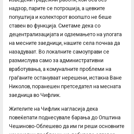
надзор, парите се потрошија, а цевките
попуштија и колекторот воопшто не беше
ставен во функција. Сметаме дека со
децентрализацијата и одземањето на улогата
на месните заедници, нашите села почнаа да
назадуваат. Во локалните самоуправи се
размислува само за административни
вработувања, а комуналните проблеми на
граѓаните остануваат нерешени, истакна Ване
Николов, поранешен претседател на месната
заедница во Чифлик.
Жителите на Чифлик нагласија дека
повеќепати поднесувале барања до Општина
Чешиново-Облешево да им ги реши основните