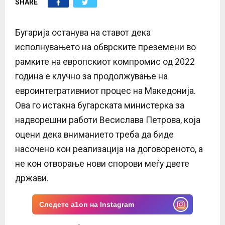
SHARE
E
N
Бугарија останува на ставот дека
исполнувањето на обврските преземени во
U
рамките на европскиот компромис од 2022
година е клучно за продолжување на
евроинтегративниот процес на Македонија.
Ова го истакна бугарската министерка за
надворешни работи Весислава Петрова, која
оцени дека вниманието треба да биде
насочено кон реализација на договореното, а
не кон отворање нови спорови меѓу двете
држави.
Следете a1on на Instagram