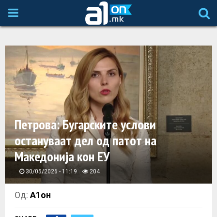
P
R
I
M
A
Петрова: Бугарските услови
остануваат дел од патот на
R
Македонија кон ЕУ
Y
30/05/2026 - 11:19
204
M
Од:
А1он