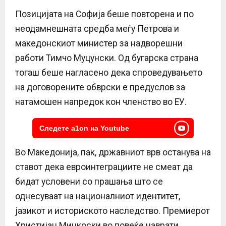
Позицијата на Софија беше повторена и по
неодамнешната средба меѓу Петрова и
македонскиот министер за надворешни
работи Тимчо Муцунски. Од бугарска страна
тогаш беше нагласено дека спроведувањето
на договорените обврски е предуслов за
натамошен напредок кон членство во ЕУ.
Следете a1on на Youtube
Во Македонија, пак, државниот врв останува на
ставот дека евроинтеграциите не смеат да
бидат условени со прашања што се
однесуваат на националниот идентитет,
јазикот и историското наследство. Премиерот
Христијан Мицкоски во повеќе наврати