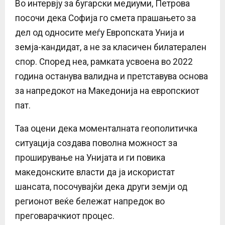
Во интервју за бугарски медиуми, Петрова
посочи дека Софија го смета прашањето за
дел од односите меѓу Европската Унија и
земја-кандидат, а не за класичен билатерален
спор. Според неа, рамката усвоена во 2022
година останува валидна и претставува основа
за напредокот на Македонија на европскиот
пат.
Таа оцени дека моменталната геополитичка
ситуација создава поволна можност за
проширување на Унијата и ги повика
македонските власти да ја искористат
шансата, посочувајќи дека други земји од
регионот веќе бележат напредок во
преговарачкиот процес.