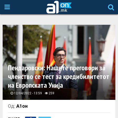
P
R
I
M
A
Пендаровски: Нашите преговори за
членство се тест за кредибилитетот
R
на Европската Унија
Y
12/04/2022 - 13:59
259
M
Од:
А1он