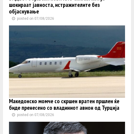
шокираат јавноста, истражителите без
објаснување
posted on 07/08/2026
Македонско момче со скршен вратен пршлен ќе
биде пренесено со владиниот авион од Турција
posted on 07/08/2026