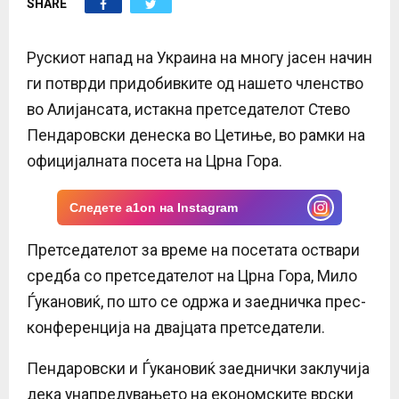
SHARE
E
N
Рускиот напад на Украина на многу јасен начин
ги потврди придобивките од нашето членство
U
во Алијансата, истакна претседателот Стево
Пендаровски денеска во Цетиње, во рамки на
официјалната посета на Црна Гора.
Следете a1on на Instagram
Претседателот за време на посетата оствари
средба со претседателот на Црна Гора, Мило
Ѓукановиќ, по што се одржа и заедничка прес-
конференција на двајцата претседатели.
Пендаровски и Ѓукановиќ заеднички заклучија
дека унапредувањето на економските врски