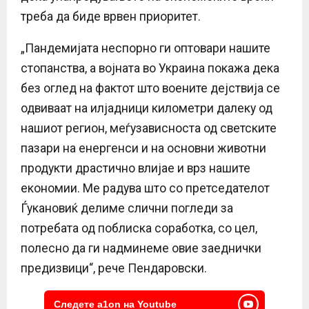
треба да биде врвен приоритет.
„Пандемијата неспорно ги оптовари нашите
стопанства, а војната во Украина покажа дека
без оглед на фактот што воените дејствија се
одвиваат на илјадници километри далеку од
нашиот регион, меѓузависноста од светските
пазари на енергенси и на основни животни
продукти драстично влијае и врз нашите
економии. Ме радува што со претседателот
Ѓукановиќ делиме слични погледи за
потребата од поблиска соработка, со цел,
полесно да ги надминеме овие заеднички
предизвици“, рече Пендаровски.
Следете a1on на Youtube