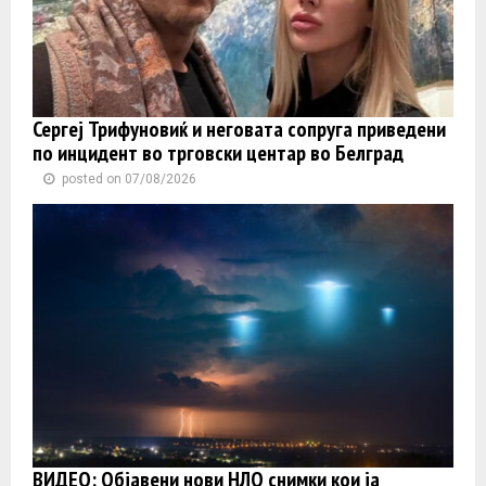
Сергеј Трифуновиќ и неговата сопруга приведени
по инцидент во трговски центар во Белград
posted on 07/08/2026
ВИДЕО: Објавени нови НЛО снимки кои ја