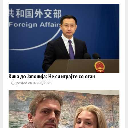
Кина до Јапонија: Не си играјте со оган
posted on 07/08/2026