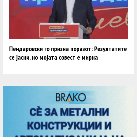
Пендаровски го призна поразот: Резултатите
се јасни, но мојата совест е мирна