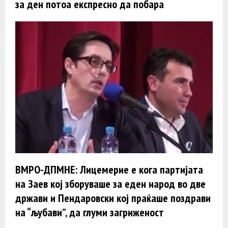
за ден потоа експресно да побара
ВМРО-ДПМНЕ: Лицемерие е кога партијата
на Заев кој зборуваше за еден народ во две
држави и Пендаровски кој праќаше поздрави
на “љубави”, да глуми загриженост