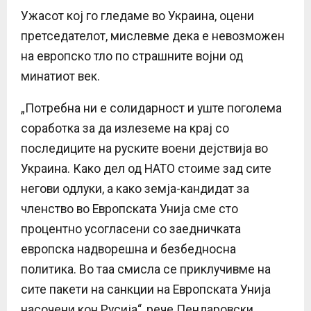
Ужасот кој го гледаме во Украина, оцени
претседателот, мислевме дека е невозможен
на европско тло по страшните војни од
минатиот век.
„Потребна ни е солидарност и уште поголема
соработка за да излеземе на крај со
последиците на руските воени дејствија во
Украина. Како дел од НАТО стоиме зад сите
негови одлуки, а како земја-кандидат за
членство во Европската Унија сме сто
процентно усогласени со заедничката
европска надворешна и безбедносна
политика. Во таа смисла се приклучивме на
сите пакети на санкции на Европската Унија
насочени кон Русија“, рече Пендаровски.