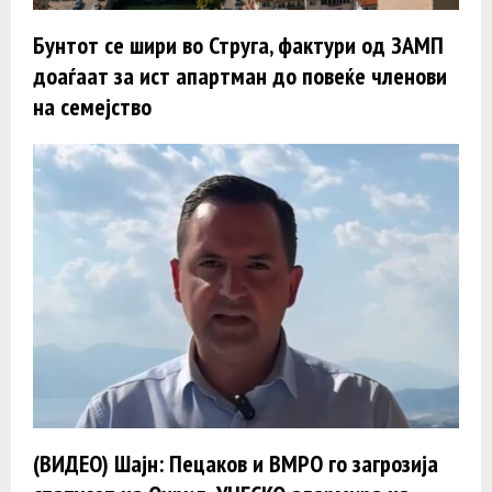
Бунтот се шири во Струга, фактури од ЗАМП
доаѓаат за ист апартман до повеќе членови
на семејство
(ВИДЕО) Шајн: Пецаков и ВМРО го загрозија