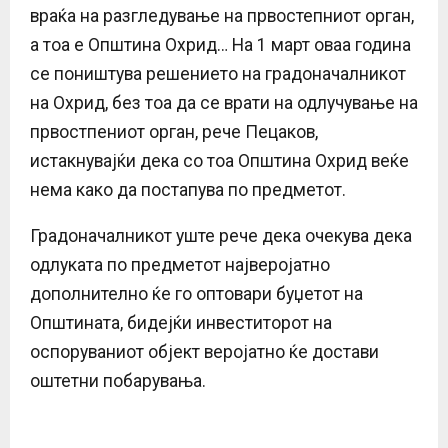
враќа на разгледување на првостепниот орган,
а тоа е Општина Охрид… На 1 март оваа година
се поништува решението на градоначалникот
на Охрид, без тоа да се врати на одлучување на
првостпениот орган, рече Пецаков,
истакнувајќи дека со тоа Општина Охрид веќе
нема како да постапува по предметот.
Градоначалникот уште рече дека очекува дека
одлуката по предметот најверојатно
дополнително ќе го оптовари буџетот на
Општината, бидејќи инвеститорот на
оспоруваниот објект веројатно ќе достави
оштетни побарувања.