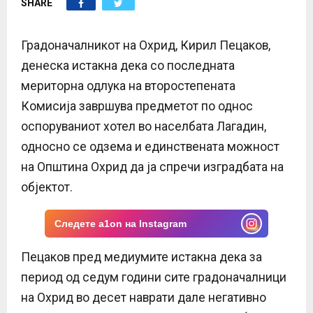
SHARE
E
N
Градоначалникот на Охрид, Кирил Пецаков,
денеска истакна дека со последната
U
мериторна одлука на второстепената
Комисија завршува предметот по однос
оспоруваниот хотел во населбата Лагадин,
односно се одзема и единствената можност
на Општина Охрид да ја спречи изградбата на
објектот.
Следете a1on на Instagram
Пецаков пред медиумите истакна дека за
период од седум години сите градоначалници
на Охрид во десет наврати дале негативно