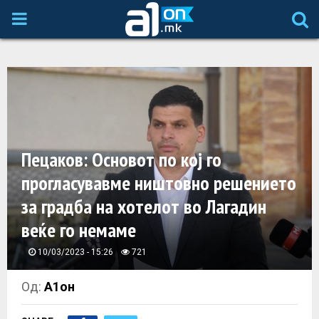
P
R
I
M
Пецаков: Основот по кој го
A
прогласувавме ништовно решението
за градба на хотелот во Лагадин
R
веќе го немаме
Y
10/03/2023 - 15:26
721
M
Од:
А1он