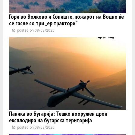
Гори во Волково и Сопиште, пожарот на Водно ќе
се гасне со три „ер трактори“
posted on 08/08/2026
Паника во Бугарија: Тешко вооружен дрон
експлодира на бугарска територија
posted on 08/08/2026