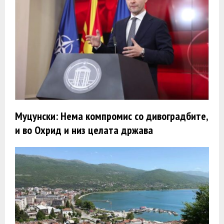
Муцунски: Нема компромис со дивоградбите,
и во Охрид и низ целата држава