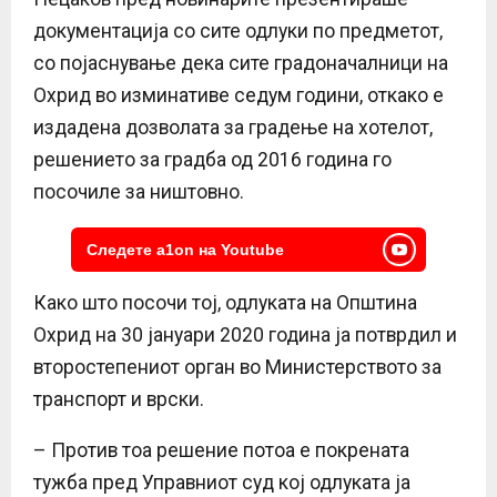
документација со сите одлуки по предметот,
со појаснување дека сите градоначалници на
Охрид во изминативе седум години, откако е
издадена дозволата за градење на хотелот,
решението за градба од 2016 година го
посочиле за ништовно.
Следете a1on на Youtube
Како што посочи тој, одлуката на Општина
Охрид на 30 јануари 2020 година ја потврдил и
второстепениот орган во Министерството за
транспорт и врски.
– Против тоа решение потоа е покрената
тужба пред Управниот суд кој одлуката ја