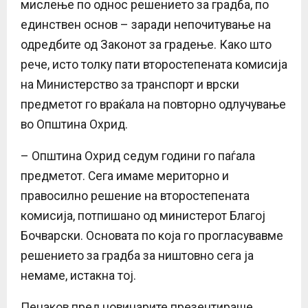
мислење по однос решението за градба, по
единствен основ – заради непочитување на
одредбите од Законот за градење. Како што
рече, исто толку пати второстепената комисија
на Министерство за транспорт и врски
предметот го враќала на повторно одлучување
во Општина Охрид.
– Општина Охрид седум години го паѓала
предметот. Сега имаме мериторно и
правосилно решение на второстепената
комисија, потпишано од министерот Благој
Бочварски. Основата по која го прогласувавме
решението за градба за ништовно сега ја
немаме, истакна тој.
Пецаков пред новинарите презентираше