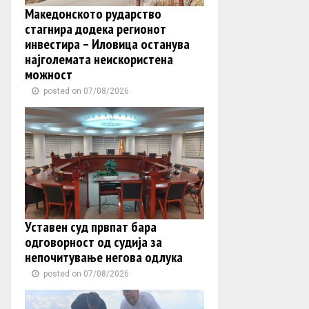
Македонското рударство
стагнира додека регионот
инвестира – Иловица останува
најголемата неискористена
можност
posted on 07/08/2026
Уставен суд првпат бара
одговорност од судија за
непочитување негова одлука
posted on 07/08/2026