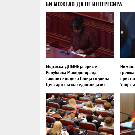
БИ МОЖЕЛО ДА ВЕ ИНТЕРЕСИРА
Мојсоска: ДПМНЕ ја брише
Нимиц:
Република Македонија од
грешка
законите додека Грција го укина
приста
Центарот за македонски јазик
Унијат