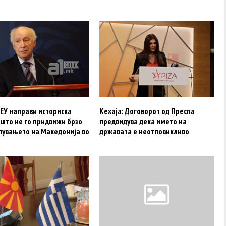
 ЕУ направи историска
Кехаја: Договорот од Преспа
 што не го придвижи брзо
предвидува дека името на
пувањето на Македонија во
државата е неотповикливо
а