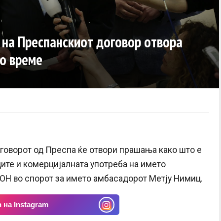
на Преспанскиот договор отвора
о време
говорот од Преспа ќе отвори прашања како што е
ците и комерцијалната употреба на името
 ОН во спорот за името амбасадорот Метју Нимиц.
 на Instagram