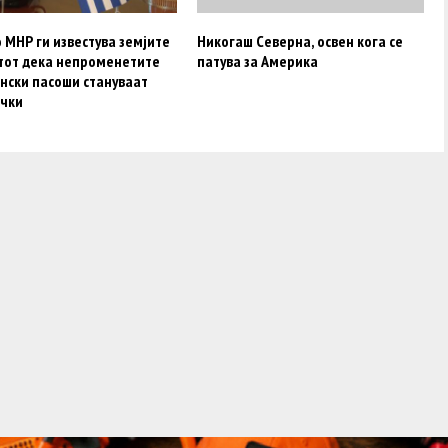
 МНР ги известува земјите
Никогаш Северна, освен кога се
етот дека непроменетите
патува за Америка
нски пасоши стануваат
чки