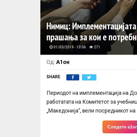
Нимиц: Имплементацијата 
прашања за кои е потребн
01/03/2019 - 10:06
271
Од:
А1он
SHARE
Периодот на имплементација на До
работатата на Комитетот за учебни
„Македонија“, вели посредникот на
Следете a1on