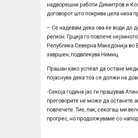
надворешни работи Димитров и Коѕи
договорот што покрива цела низа п
– Се надевам дека ова ќе води до 
регион. Грција го повлече нејзино
Република Северна Македонија во ЕУ
завршен, подвлекува Нимиц.
Прашан како успеал да остане меди
појаснува дека тоа се должи на дов
-Секоја година јас ги прашував Атин
преговорите не може да останете ак
повлечете. Тие, пак, секогаш ми ве
прогрес, но продолжуваме со напор