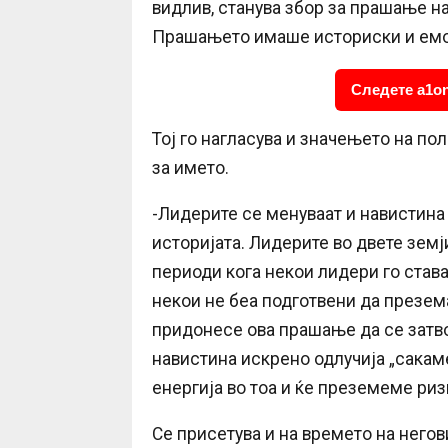
видлив, станува збор за прашање на
Прашањето имаше историски и емоц
Следете a1on
Тој го нагласува и значењето на п
за името.
-Лидерите се менуваат и навистина
историјата. Лидерите во двете зем
периоди кога некои лидери го става
некои не беа подготвени да презема
придонесе ова прашање да се затв
навистина искрено одлучија „сака
енергија во тоа и ќе преземеме ри
Се присетува и на времето на негов