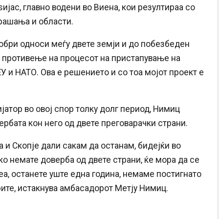
јас, главно водени во Виена, кои резултираа со
рашања и области.
добри односи меѓу двете земји и до побезбеден
то противење на процесот на пристапување на
 и НАТО. Ова е решението и со тоа мојот проект е
јатор во овој спор толку долг период, Нимиц
ербата кон него од двете преговарачки страни.
а и Скопје дали сакам да останам, бидејќи во
о немате доверба од двете страни, ќе мора да се
леа, останете уште една година, немаме постигнато
ите, истакнува амбасадорот Метју Нимиц.