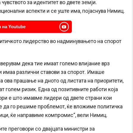
 чувството за идентитет во двете земји.
ионални аспекти и се уште има, појаснува Нимиц.
 на Youtube
олитичкото лидерство во надминувањето на спорот
 верувам дека тие имаат големо влијание врз
ји имаа различни ставови за спорот. Имаше
а ова прашање на дното од листата на приоритети,
т голем ризик. Една од позитивните работи која
ори е што имавме лидери од двете страни кои
ме да го решиме проблемот, ќе вложиме политичка
зици, ќе направиме компромис“, вели Нимиц.
ите преговори со двајцата министри за