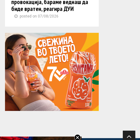
провокација, бараме веднаш да
биде вратен, реагира ДУИ
posted on 07/08/2026