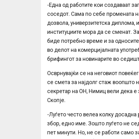
-Една од работите кои создаваат з
соседот. Сама по себе промената н
дозвола, универзитетска диплома, и
институциите мора да се сменат. За
биде потребно време и за односите
во делот на комерцијалната употреб
брифингот за новинарите во седишт
Осврнувајќи се на неговиот повеќе
се смета за најдолг стаж воопшто 
секретар на ОН, Нимиц вели дека е 
Скопје.
-Луѓето често велеа колку досадна 
збор, едно име. Зошто луѓето не се
пет минути. Но, не се работи само з