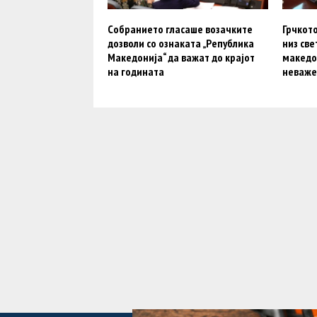
Собранието гласаше возачките
Грчкото
дозволи со ознаката „Република
низ св
Македонија“ да важат до крајот
македо
на годината
неваже