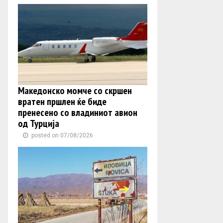
Македонско момче со скршен
вратен пршлен ќе биде
пренесено со владиниот авион
од Турција
posted on 07/08/2026