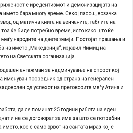
агриженост е иредентизмот и демонизацијата на
а името бара многу време. Секој пасош, возачка
звод од матична книга на венчаните, таблите на
 тоа ќе биде потребно време, исто како што ќе
 меѓу народите на двете земји. Постојат прашања и
а на името „Македонијa“, изјавил Нимиц на
ето на Светската организација.
годешен ангажман за надминување на спорот кој
на именуван посредник од страна на генерален
задоволен од успехот на преговорите меѓу Атина и
работа, да се поминат 25 години работа на еден
днат и не се договорат за име за што се потребни
а името, кое е само врвот на сантата мраз кој е