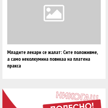
Младите лекари се жалат: Сите положивме,
а само неколкумина повикаа на платена
пракса