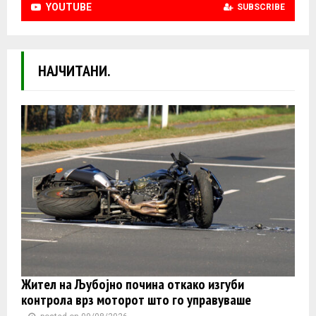
YOUTUBE
SUBSCRIBE
НАЈЧИТАНИ.
Жител на Љубојно почина откако изгуби
контролa врз моторот што го управуваше