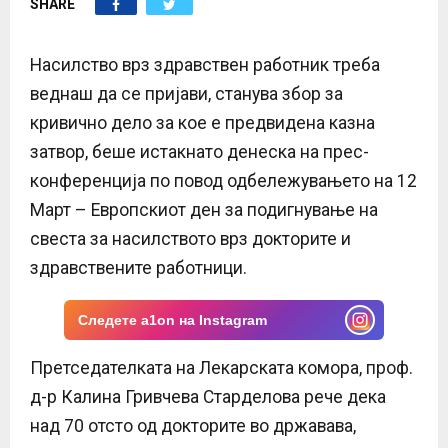
SHARE
E
N
Насилство врз здравствен работник треба
веднаш да се пријави, станува збор за
U
кривично дело за кое е предвидена казна
затвор, беше истакнато денеска на прес-
конференција по повод одбележувањето на 12
Март – Европскиот ден за подигнување на
свеста за насилството врз докторите и
здравствените работници.
Следете a1on на Instagram
Претседателката на Лекарската комора, проф.
д-р Калина Гривчева Старделова рече дека
над 70 отсто од докторите во државава,