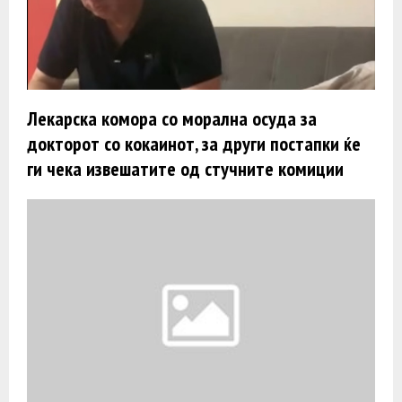
Лекарска комора со морална осуда за
докторот со кокаинот, за други постапки ќе
ги чека извешатите од стучните комиции