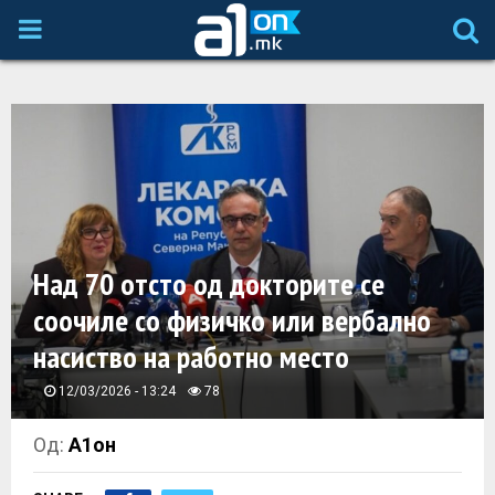
P
R
I
M
A
Над 70 отсто од докторите се
соочиле со физичко или вербално
R
насиство на работно место
Y
12/03/2026 - 13:24
78
M
Од:
А1он