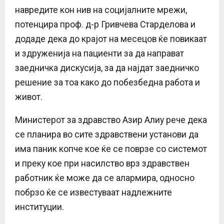
навредите кон нив на социјалните мрежи,
потенцира проф. д-р Гривчева Старделова и
додаде дека до крајот на месецов ќе повикаат
и здруженија на пациенти за да направат
заедничка дискусија, за да најдат заедничко
решение за тоа како до побезбедна работа и
живот.
Министерот за здравство Азир Алиу рече дека
се планира во сите здравствени установи да
има паник копче кое ќе се поврзе со системот
и преку кое при насилство врз здравствен
работник ќе може да се алармира, односно
побрзо ќе се известуваат надлежните
институции.