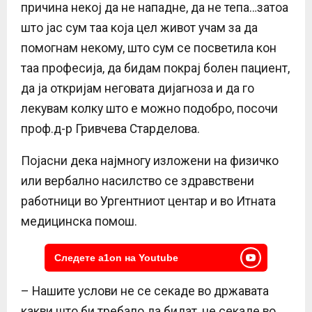
причина некој да не нападне, да не тепа…затоа
што јас сум таа која цел живот учам за да
помогнам некому, што сум се посветила кон
таа професија, да бидам покрај болен пациент,
да ја откријам неговата дијагноза и да го
лекувам колку што е можно подобро, посочи
проф.д-р Гривчева Старделова.
Појасни дека најмногу изложени на физичко
или вербално насилство се здравствени
работници во Ургентниот центар и во Итната
медицинска помош.
Следете a1on на Youtube
– Нашите услови не се секаде во државата
какви што би требало да бидат, не секаде во