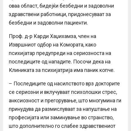
оваа област, бидејќи безбедни и задоволни
здравствени работници, придонесуваат за
безбедни и задоволни пациенти.
Проф. д-р Карди Хаџихамза, член на
Извршниот одбор на Комората, како
психијатар предупреди на сериозноста на
последиците од нападите. Посочи дека на
Клиниката за психијатрија има паник копче.
– Последиците од насилството врз докторите
се сериозни и вклучуваат психолошки стрес,
анксиозност и прегорување, што многумина ги
принудува да размислуваат за напуштање на
професијата или заминување во странство,
што дополнително го слабее здравствениот