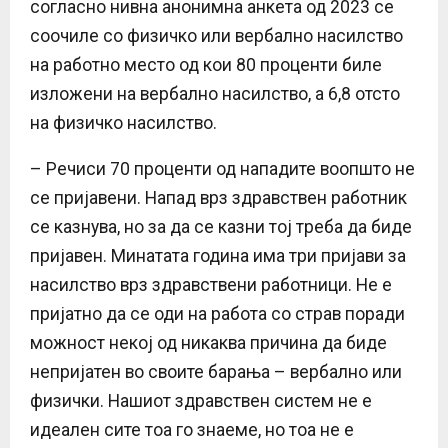
согласно нивна анонимна анкета од 2023 се
соочиле со физичко или вербално насилство
на работно место од кои 80 проценти биле
изложени на вербално насилство, а 6,8 отсто
на физичко насилство.
– Речиси 70 проценти од нападите воопшто не
се пријавени. Напад врз здравствен работник
се казнува, но за да се казни тој треба да биде
пријавен. Минатата година има три пријави за
насилство врз здравствени работници. Не е
пријатно да се оди на работа со страв поради
можност некој од никаква причина да биде
непријатен во своите барања – вербално или
физички. Нашиот здравствен систем не е
идеален сите тоа го знаеме, но тоа не е