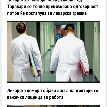
Таравари со точно прецизирана одговорност,
потоа ќе постапува за лекарска грешка
Лекарска комора објави листа на доктори со
важечка лиценца за работа