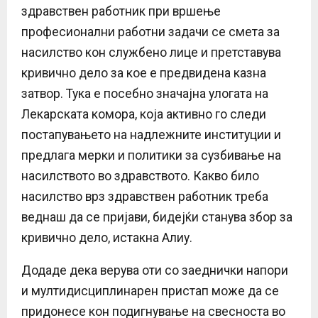
здравствен работник при вршење
професионални работни задачи се смета за
насилство кон службено лице и претставува
кривично дело за кое е предвидена казна
затвор. Тука е посебно значајна улогата на
Лекарската комора, која активно го следи
постапувањето на надлежните институции и
предлага мерки и политики за сузбивање на
насилството во здравството. Какво било
насилство врз здравствен работник треба
веднаш да се пријави, бидејќи станува збор за
кривично дело, истакна Алиу.
Додаде дека верува оти со заеднички напори
и мултидисциплинарен пристап може да се
придонесе кон подигнување на свесноста во