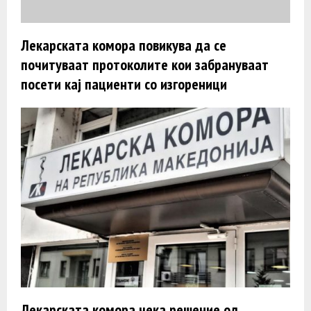
Лекарската комора повикува да се
почитуваат протоколите кои забрануваат
посети кај пациенти со изгореници
Лекарската комора чека решение од