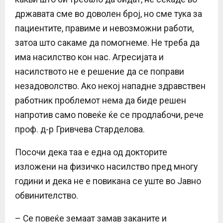
државата сме во доволен број, но сме тука за
пациентите, правиме и невозможни работи,
затоа што сакаме да помогнеме. Не треба да
има насилство кон нас. Агресијата и
насилството не е решение да се поправи
незадоволство. Ако некој нападне здравствен
работник проблемот нема да биде решен
напротив само повеќе ќе се продлабочи, рече
проф. д-р Гривчева Старделова.
Посочи дека таа е една од докторите
изложени на физичко насилство пред многу
години и дека не е повикана се уште во Јавно
обвинителство.
– Се повеќе земаат замав заканите и