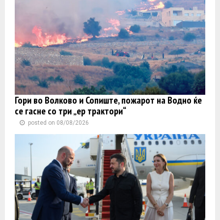
Гори во Волково и Сопиште, пожарот на Водно ќе
се гасне со три „ер трактори“
posted on 08/08/2026