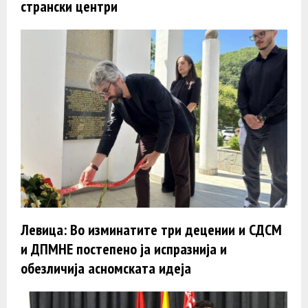
странски центри
Левица: Во изминатите три децении и СДСМ
и ДПМНЕ постепено ја испразнија и
обезличија асномската идеја