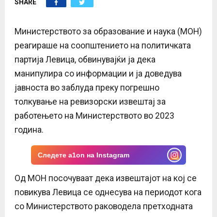
SHARE
E
N
Министерството за образование и наука (МОН)
реагираше на соопштението на политичката
U
партија Левица, обвинувајќи ја дека
манипулира со информации и ја доведува
јавноста во заблуда преку погрешно
толкување на ревизорски извештај за
работењето на Министерството во 2023
година.
Следете a1on на Instagram
Од МОН посочуваат дека извештајот на кој се
повикува Левица се однесува на периодот кога
со Министерството раководела претходната