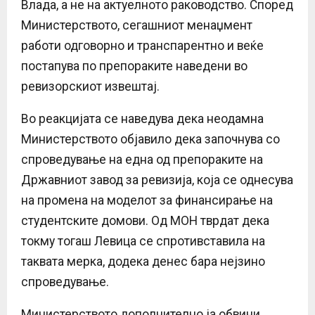
Влада, а не на актуелното раководство. Според
Министерството, сегашниот менаџмент
работи одговорно и транспарентно и веќе
постапува по препораките наведени во
ревизорскиот извештај.
Во реакцијата се наведува дека неодамна
Министерството објавило дека започнува со
спроведување на една од препораките на
Државниот завод за ревизија, која се однесува
на промена на моделот за финансирање на
студентските домови. Од МОН тврдат дека
токму тогаш Левица се спротивставила на
таквата мерка, додека денес бара нејзино
спроведување.
Министерството дополнително ја обвини