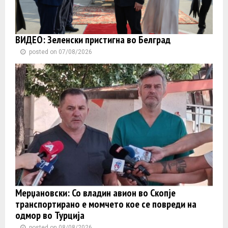
ВИДЕО: Зеленски пристигна во Белград
posted on 07/08/2026
Мерџановски: Со владин авион во Скопје
транспортиранo e момчето кое се повреди на
одмор во Турција
posted on 08/08/2026