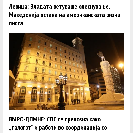
Левица: Владата ветуваше олеснување,
Македонија остана на американската визна
листа
ВМРО-ДПМНЕ: СДС се препозна како
„талогот“ и работи во координација со