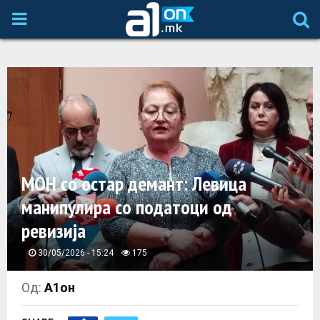
P
R
I
M
A
МОН со остар демант: Левица
манипулира со податоци од
R
ревизија
Y
30/05/2026 - 15:24
175
M
Од:
А1он