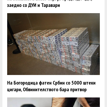
заедно со ДУИ и Таравари
На Богородица фатен Србин со 5000 штеки
цигари, Обвинителството бара притвор