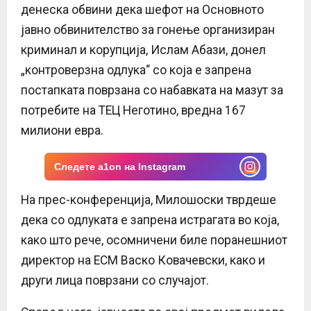
денеска обвини дека шефот на Основното
јавно обвинителство за гонење организиран
криминал и корупција, Ислам Абази, донел
„контроверзна одлука“ со која е запрена
постапката поврзана со набавката на мазут за
потребите на ТЕЦ Неготино, вредна 167
милиони евра.
Следете a1on на Instagram
На прес-конференција, Милошоски тврдеше
дека со одлуката е запрена истрагата во која,
како што рече, осомничени биле поранешниот
директор на ЕСМ Васко Ковачевски, како и
други лица поврзани со случајот.