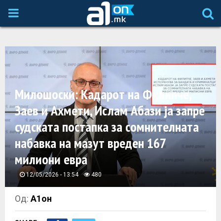
P
R
I
Милошоски: Кадарот на Филипче,
M
Заев и Ахмети, Ислам Абази ја запре
A
судската постапка за сомнителната
набавка на мазут вреден 167
R
милиони евра
Y
12/05/2026 - 13:54
480
M
Од:
А1он