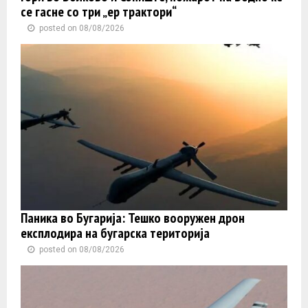
се гасне со три „ер трактори“
posted on 08/08/2026
Паника во Бугарија: Тешко вооружен дрон
експлодира на бугарска територија
posted on 08/08/2026