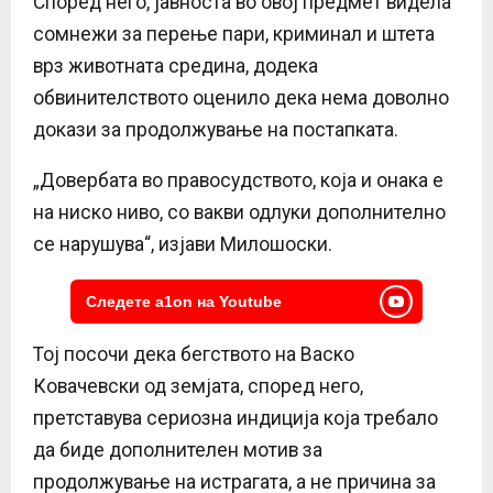
Според него, јавноста во овој предмет видела
сомнежи за перење пари, криминал и штета
врз животната средина, додека
обвинителството оценило дека нема доволно
докази за продолжување на постапката.
„Довербата во правосудството, која и онака е
на ниско ниво, со вакви одлуки дополнително
се нарушува“, изјави Милошоски.
Следете a1on на Youtube
Тој посочи дека бегството на Васко
Ковачевски од земјата, според него,
претставува сериозна индиција која требало
да биде дополнителен мотив за
продолжување на истрагата, а не причина за