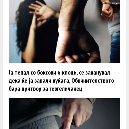
Ја тепал со боксови и клоци, се заканувал
дека ќе ја запали куќата, Обвинителството
бара притвор за гевгеличанец