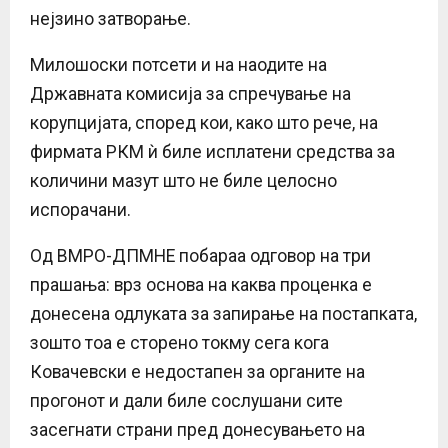
нејзино затворање.
Милошоски потсети и на наодите на
Државната комисија за спречување на
корупцијата, според кои, како што рече, на
фирмата РКМ ѝ биле исплатени средства за
количини мазут што не биле целосно
испорачани.
Од ВМРО-ДПМНЕ побараа одговор на три
прашања: врз основа на каква проценка е
донесена одлуката за запирање на постапката,
зошто тоа е сторено токму сега кога
Ковачевски е недостапен за органите на
прогонот и дали биле сослушани сите
засегнати страни пред донесувањето на