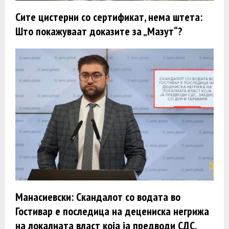
Сите цистерни со сертификат, нема штета:
Што покажуваат доказите за „Мазут“?
Манасиевски: Скандалот со водата во
Гостивар е последица на децениска негрижа
на локалната власт која ја предводи СДС,