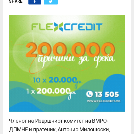
SHARE
E
N
U
Членот на Извршниот комитет на ВМРО-
ДПМНЕ и пратеник, Антонио Милошоски,