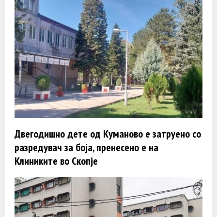
Двегодишно дете од Куманово е затруено со
разредувач за боја, пренесено е на
Клиниките во Скопје