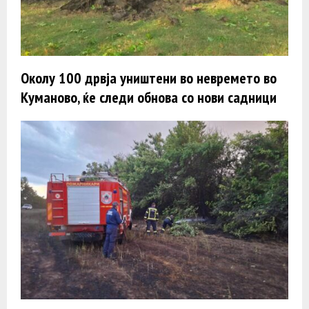
Околу 100 дрвја уништени во невремето во
Куманово, ќе следи обнова со нови садници