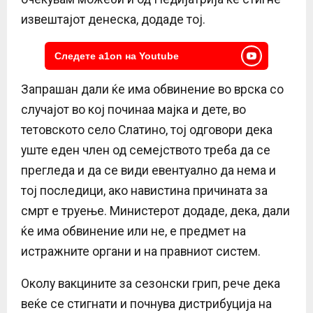
извештајот денеска, додаде тој.
Следете a1on на Youtube
Запрашан дали ќе има обвинение во врска со
случајот во кој починаа мајка и дете, во
тетовското село Слатино, тој одговори дека
уште еден член од семејството треба да се
прегледа и да се види евентуално да нема и
тој последици, ако навистина причината за
смрт е труење. Министерот додаде, дека, дали
ќе има обвинение или не, е предмет на
истражните органи и на правниот систем.
Околу вакцините за сезонски грип, рече дека
веќе се стигнати и почнува дистрибуција на