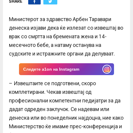
SHARE
E
N
Министерот за здравство Арбен Таравари
денеска изјави дека ќе излезат со извештај во
U
врак со смртта на бремената жена и 14-
месечното бебе, а натаму останува на
судските и истражните органи да делуваат.
Следете a1on на Instagram
– Извештаите се подготвени, скоро
комплетирани. Чекав извештај од
професионални компетентни педијатри за да
дадат одреден заклучок. Се надевам или
денеска или во понеделник најдоцна, ние како
Министерство ќе имаме прес-конференција и