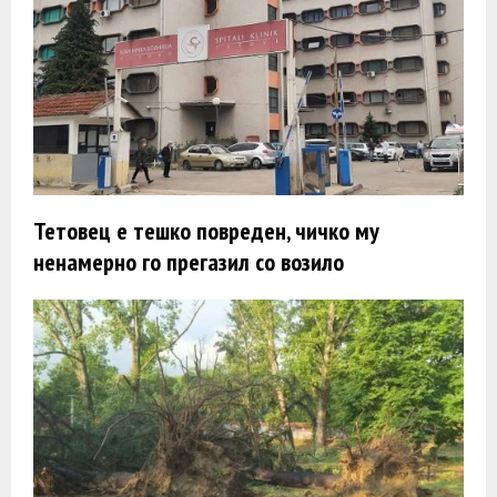
Тетовец е тешко повреден, чичко му
ненамерно го прегазил со возило