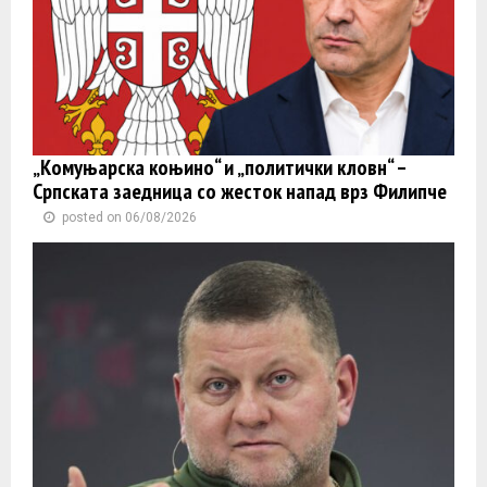
„Комуњарска коњино“ и „политички кловн“ –
Српската заедница со жесток напад врз Филипче
posted on 06/08/2026