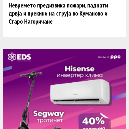
Невремето предизвика пожари, паднати
дрвја и прекини на струја во Куманово и
Старо Нагоричане