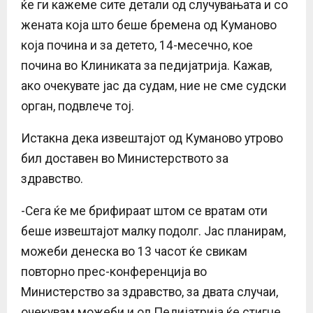
ќе ги кажеме сите детали од случувањата и со
жената која што беше бремена од Куманово
која почина и за детето, 14-месечно, кое
почина во Клиниката за педијатрија. Кажав,
ако очекувате јас да судам, ние не сме судски
орган, подвлече тој.
Истакна дека извештајот од Куманово утрово
бил доставен во Министерството за
здравство.
-Сега ќе ме брифираат штом се вратам оти
беше извештајот малку подолг. Јас планирам,
можеби денеска во 13 часот ќе свикам
повторно прес-конференција во
Министерство за здравство, за двата случаи,
очекувам можеби и од Педијатрија ќе стигне