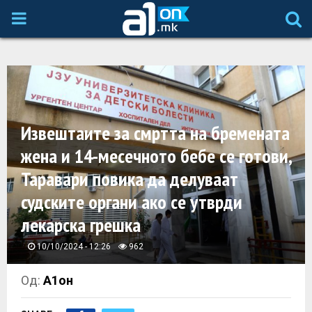
P
R
I
Извештаите за смртта на бремената
M
жена и 14-месечното бебе се готови,
A
Таравари повика да делуваат
судските органи ако се утврди
R
лекарска грешка
Y
10/10/2024 - 12:26
962
M
Од:
А1он