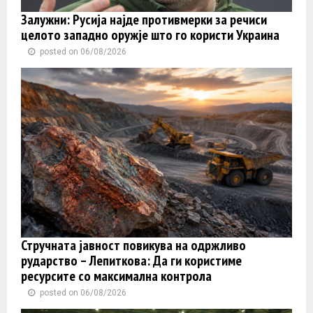
Залужни: Русија најде противмерки за речиси
целото западно оружје што го користи Украина
posted on 06/08/2026
Стручната јавност повикува на одржливо
рударство – Лепиткова: Да ги користиме
ресурсите со максимална контрола
posted on 06/08/2026