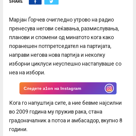
SHARE
E
N
Марјан Ѓорчев очигледно утрово на радио
пренесува негови сеќавања, размислувања,
U
планови и спомени од минатото кога како
поранешен потпретседател на партијата,
направи негова нова партија и неколку
изборни циклуси неуспешно настапуваше со
неа на избори.
Следете a1on на Instagram
Кога го напуштија сите, а ние бевме најсилни
во 2009 година му пружив рака, стана
градоначалник а потоа и амбасадор, вкупно 8
години.