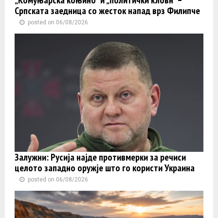
„Комуњарска коњино“ и „политички кловн“ –
Српската заедница со жесток напад врз Филипче
posted on 06/08/2026
Залужни: Русија најде противмерки за речиси
целото западно оружје што го користи Украина
posted on 06/08/2026