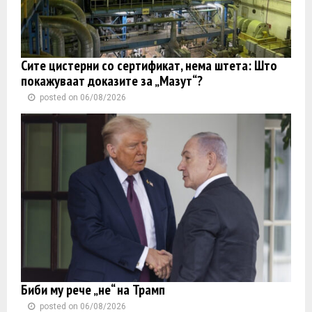
Сите цистерни со сертификат, нема штета: Што
покажуваат доказите за „Мазут“?
posted on 06/08/2026
Биби му рече „не“ на Трамп
posted on 06/08/2026