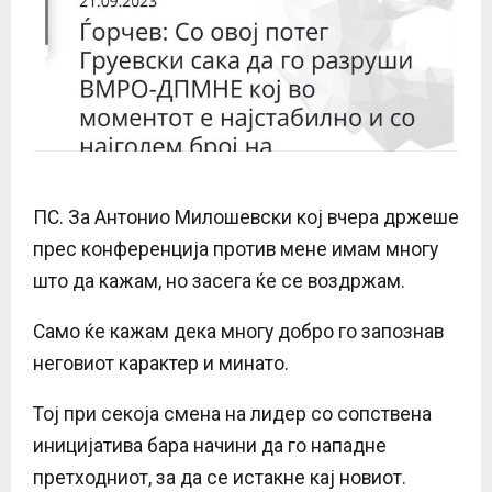
ПС. За Антонио Милошевски кој вчера држеше
прес конференција против мене имам многу
што да кажам, но засега ќе се воздржам.
Само ќе кажам дека многу добро го запознав
неговиот карактер и минато.
Тој при секоја смена на лидер со сопствена
иницијатива бара начини да го нападне
претходниот, за да се истакне кај новиот.