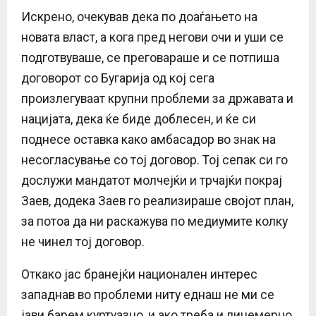
Искрено, очекував дека по доаѓањето на
новата власт, а кога пред негови очи и уши се
подготвуваше, се преговараше и се потпиша
договорот со Бугарија од кој сега
произлегуваат крупни проблеми за државата и
нацијата, дека ќе биде доблесен, и ќе си
поднесе оставка како амбасадор во знак на
несогласување со тој договор. Тој сепак си го
дослужи мандатот молчејќи и трчајќи покрај
Заев, додека Заев го реализираше својот план,
за потоа да ни раскажува по медиумите колку
не чинел тој договор.
Откако јас бранејќи национален интерес
западнав во проблеми ниту еднаш не ми се
јави барем куртуазно, и ако треба и лицемерно,