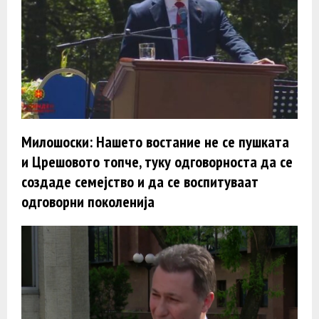
Милошоски: Нашето востание не се пушката
и Црешовото топче, туку одговорноста да се
создаде семејство и да се воспитуваат
одговорни поколенија