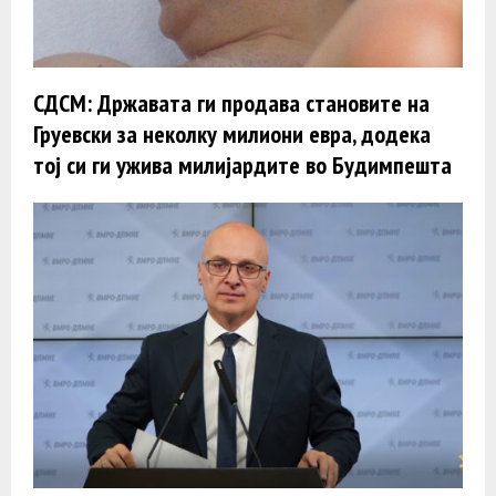
СДСМ: Државата ги продава становите на
Груевски за неколку милиони евра, додека
тој си ги ужива милијардите во Будимпешта