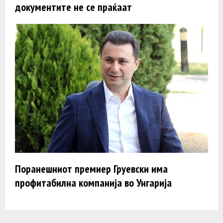
документите не се праќаат
Поранешниот премиер Груевски има
профитабилна компанија во Унгарија