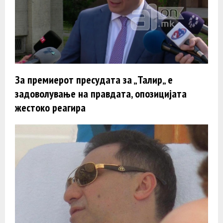
За премиерот пресудата за „Талир„ е
задоволување на правдата, опозицијата
жестоко реагира