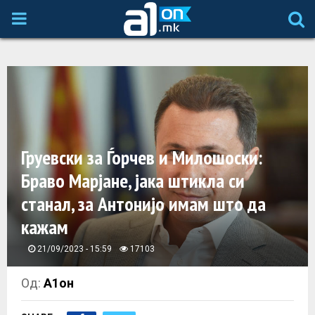
P
R
I
M
Груевски за Ѓорчев и Милошоски:
A
Браво Марјане, јака штикла си
станал, за Антонијо имам што да
R
кажам
Y
21/09/2023 - 15:59
17103
M
Од:
А1он