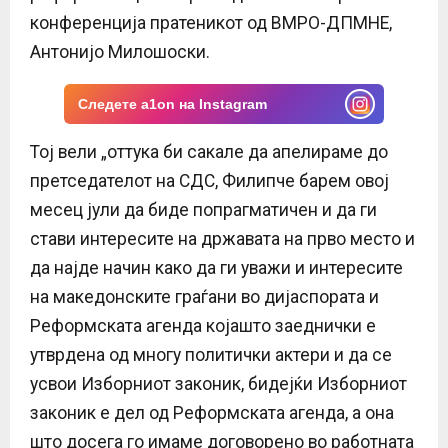
конференција пратеникот од ВМРО-ДПМНЕ,
Антонијо Милошоски.
Следете a1on на Instagram
Тој вели „оттука би сакале да апелираме до
претседателот на СДС, Филипче барем овој
месец јули да биде попрагматичен и да ги
стави интересите на државата на прво место и
да најде начин како да ги уважи и интересите
на македонските граѓани во дијаспората и
Реформската агенда којашто заеднички е
утврдена од многу политички актери и да се
усвои Изборниот законик, бидејќи Изборниот
законик е дел од Реформската агенда, а она
што досега го имаме договорено во работната