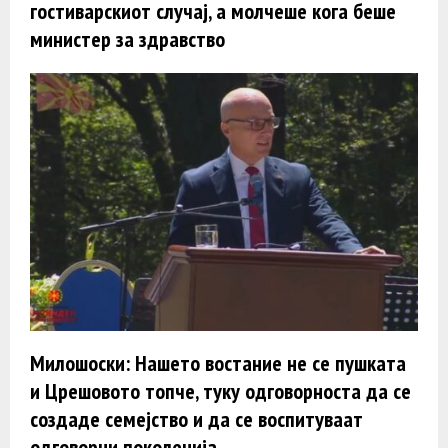
гостиварскиот случај, а молчеше кога беше
министер за здравство
Милошоски: Нашето востание не се пушката
и Црешовото топче, туку одговорноста да се
создаде семејство и да се воспитуваат
одговорни поколенија