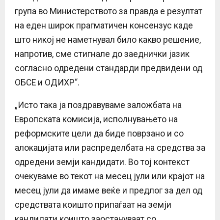
група во Министерството за правда е резултат
на еден широк прагматичен консензус каде
што никој не наметнувал било какво решение,
напротив, сме стигнале до заеднички јазик
согласно одредени стандарди предвидени од
ОБСЕ и ОДИХР“.
„Исто така ја поздравуваме заложбата на
Европската комисија, исполнувањето на
реформските цели да биде поврзано и со
алокацијата или распределбата на средства за
одредени земји кандидати. Во тој контекст
очекуваме во текот на месец јули или крајот на
месец јули да имаме веќе и предлог за дел од
средствата коишто припаѓаат на земји
кандидати коишто заостануваат со