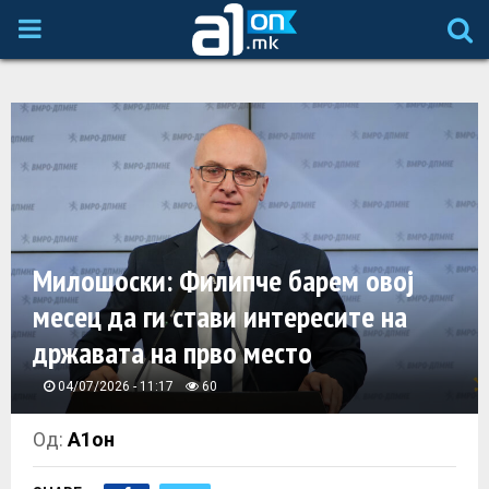
P
R
I
M
A
Милошоски: Филипче барем овој
месец да ги стави интересите на
R
државата на прво место
Y
04/07/2026 - 11:17
60
M
Од:
А1он