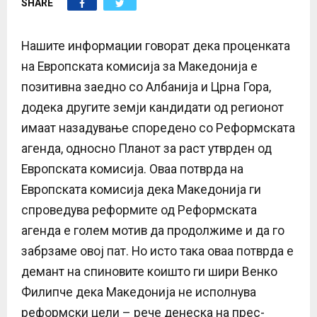
SHARE
E
N
Нашите информации говорат дека проценката
на Европската комисија за Македонија е
U
позитивна заедно со Албанија и Црна Гора,
додека другите земји кандидати од регионот
имаат назадување споредено со Реформската
агенда, односно Планот за раст утврден од
Европската комисија. Оваа потврда на
Европската комисија дека Македонија ги
спроведува реформите од Реформската
агенда е голем мотив да продолжиме и да го
забрзаме овој пат. Но исто така оваа потврда е
демант на спиновите коишто ги шири Венко
Филипче дека Македонија не исполнува
реформски цели – рече денеска на прес-