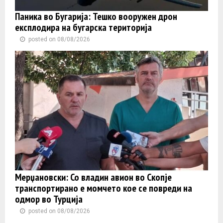
Паника во Бугарија: Тешко вооружен дрон
експлодира на бугарска територија
posted on 08/08/2026
Мерџановски: Со владин авион во Скопје
транспортиранo e момчето кое се повреди на
одмор во Турција
posted on 08/08/2026