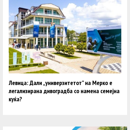
Левица: Дали „универзитетот” на Мерко е
легализирана дивоградба со намена семејна
куќа?