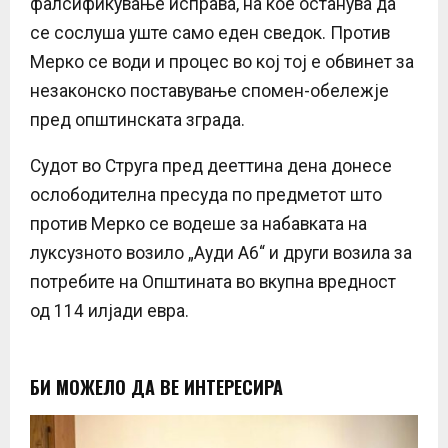
фалсификување исправа, на кое останува да
се сослуша уште само еден сведок. Против
Мерко се води и процес во кој тој е обвинет за
незаконско поставување спомен-обележје
пред општинската зграда.
Судот во Струга пред дееттина дена донесе
ослободителна пресуда по предметот што
против Мерко се водеше за набавката на
луксузното возило „Ауди А6“ и други возила за
потребите на Општината во вкупна вредност
од 114 илјади евра.
БИ МОЖЕЛО ДА ВЕ ИНТЕРЕСИРА