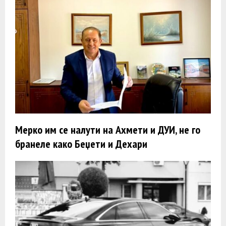
Мерко им се налути на Ахмети и ДУИ, не го
бранеле како Беџети и Дехари