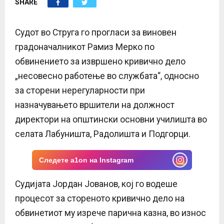
SHARE
E
N
Судот во Струга го прогласи за виновен
градоначалникот Рамиз Мерко по
U
обвинението за извршено кривично дело
„несовесно работење во службата“, односно
за сторени нерегуларности при
назначувањето вршители на должност
директори на општински основни училишта во
селата Лабуништа, Радолишта и Подгорци.
Следете a1on на Instagram
Судијата Јордан Јованов, кој го водеше
процесот за стореното кривично дело на
обвинетиот му изрече парична казна, во износ