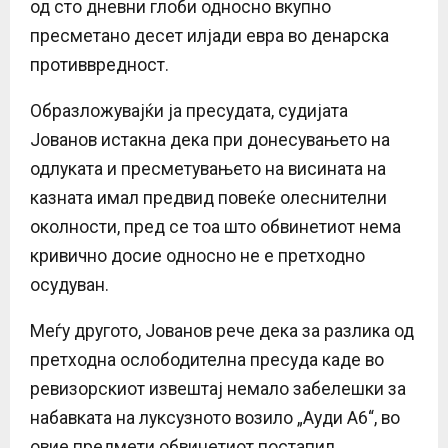
од сто дневни глоби односно вкупно
пресметано десет илјади евра во денарска
противвредност.
Образложувајќи ја пресудата, судијата
Јованов истакна дека при донесувањето на
одлуката и пресметувањето на висината на
казната имал предвид повеќе олеснителни
околности, пред се тоа што обвинетиот нема
кривично досие односно не е претходно
осудуван.
Меѓу другото, Јованов рече дека за разлика од
претходна ослободителна пресуда каде во
ревизорскиот извештај немало забелешки за
набавката на луксузното возило „Ауди А6“, во
овие предмети обвинетиот постапил