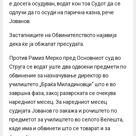
е досега осудуван, водат кон тоа Судот да се
одлучи да го осуди на парична казна, рече
Јованов.
Застапниците на Обвинителството најавија
дека ќе ја обжалат пресудата.
Против Рамиз Мерко пред Основниот суд во
Струга се водат уште два одвоени предмети по
обвинение за назначување директор во
училиштето „Браќа Миладиновци“ што е во
завршна фаза, закој разврската се очекува
наредниот месец. За наредниот месец
судијата Јованов го закажа и рочиштето по
предметот за училиштето во селото Велешта,
каде има и обвинети што се товарат и за