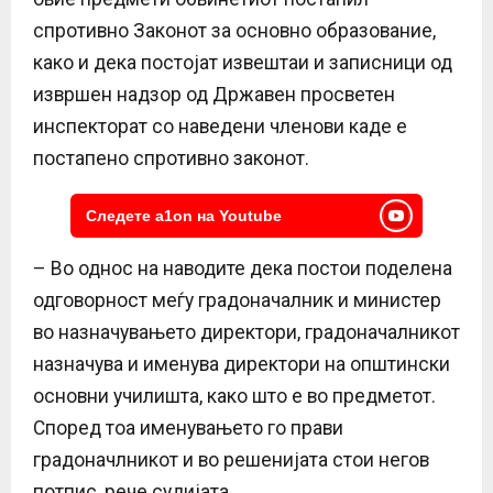
спротивно Законот за основно образование,
како и дека постојат извештаи и записници од
извршен надзор од Државен просветен
инспекторат со наведени членови каде е
постапено спротивно законот.
Следете a1on на Youtube
– Во однос на наводите дека постои поделена
одговорност меѓу градоначалник и министер
во назначувањето директори, градоначалникот
назначува и именува директори на општински
основни училишта, како што е во предметот.
Според тоа именувањето го прави
градоначлникот и во решенијата стои негов
потпис, рече судијата.