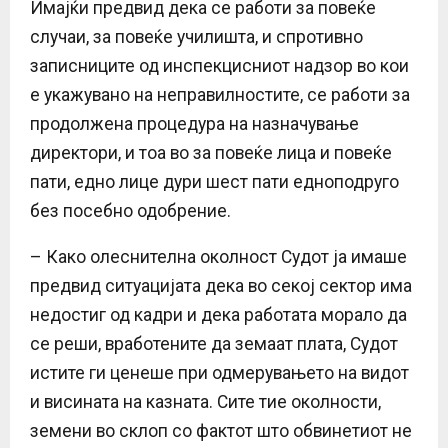
Имајќи предвид дека се работи за повеќе
случаи, за повеќе училишта, и спротивно
записниците од инспекцисниот надзор во кои
е укажувано на неправилностите, се работи за
продолжена процедура на назначување
директори, и тоа во за повеќе лица и повеќе
пати, едно лице дури шест пати едноподруго
без посебно одобрение.
– Како олеснителна околност Судот ја имаше
предвид ситуацијата дека во секој сектор има
недостиг од кадри и дека работата морало да
се реши, вработените да земаат плата, Судот
истите ги ценеше при одмерувањето на видот
и висината на казната. Сите тие околности,
земени во склоп со фактот што обвинетиот не