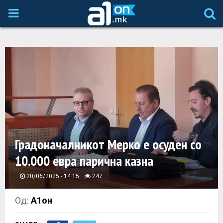
P
R
I
M
A
Градоначалникот Мерко е осуден со
R
10.000 евра парична казна
Y
20/06/2025 - 14:15
247
M
Од:
А1он