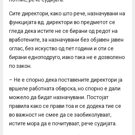
Сите директори, како што рече, назначувани на
функцијата вд. директори во предметот се
гледа дека истите не се бирани од редот на
вработените, за назначувани без објавен јавен
оглас, без искуство од пет години и оти се
бирани едноподруго, иако така не е дозволено
по закон.
– Не е спорно дека поставените директори ја
вршеле работната обврска, но спорно е дали
можело да бидат назначувани. Постојат
правила како се прави тоа и се додека тие се
во важност не смее да се заобиколуваат,
истите мора да е почитуваат, рече судијата.