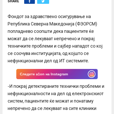
SHARE
E
N
Фондот за здравствено осигурување на
Република Северна Македонија (ФЗОРСМ)
U
попладнево соопшти дека пациентите ќе
можат да се лекуваат непречено и покрај
техничките проблеми и сајбер нападот со кој
се соочува институцијата, од којшто се
нефункционални дел од ИТ системите.
Следете a1on на Instagram
-И покрај детектираните технички проблеми и
нефункционалности на дел од електронскиот
систем, пациентите ќе можат и понатаму
непречено да се лекуваат на сите клиники