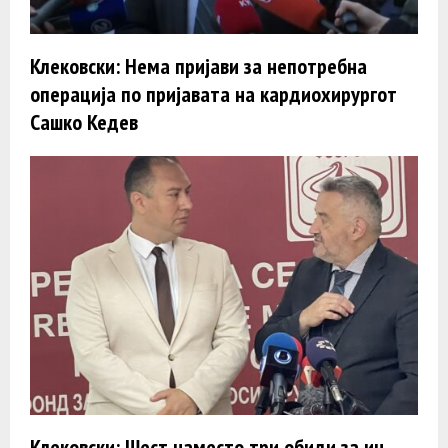
Клековски: Нема пријави за непотребна
операција по пријавата на кардиохирургот
Сашко Кедев
Клековски: Шест наместо три обиди за ин