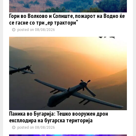
Гори во Волково и Сопиште, пожарот на Водно ќе
се гасне со три „ер трактори“
posted on 08/08/2026
Паника во Бугарија: Тешко вооружен дрон
експлодира на бугарска територија
posted on 08/08/2026