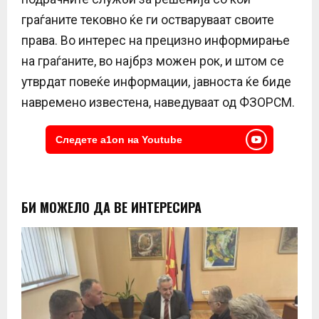
граѓаните тековно ќе ги остваруваат своите
права. Во интерес на прецизно информирање
на граѓаните, во најбрз можен рок, и штом се
утврдат повеќе информации, јавноста ќе биде
навремено известена, наведуваат од ФЗОРСМ.
Следете a1on на Youtube
БИ МОЖЕЛО ДА ВЕ ИНТЕРЕСИРА