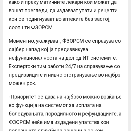
како и преку матичните лекари кои можат да
вршат прегледи, да издаваат упати и рецепти
кои се подигнуваат во аптеките без застој,
соопшти ФЗОРСМ.
Моментно, укажуваат, ФЗОРСМ се справува со
сајбер напад кој ја предизвикува
нефункционалноста на дел од ИТ системите.
Експертски тим работи 24/7 на справување со
предизвиците и нивно отстранување во најбрз
можен рок.
-Приоритет се дава на најбрзо можно враќање
во функција на системот за исплата на
боледувањата, породилното и рефундациите, а
ФЗОРСМ веќе има издадени упатства кон
подрачните служби за решенија со кои