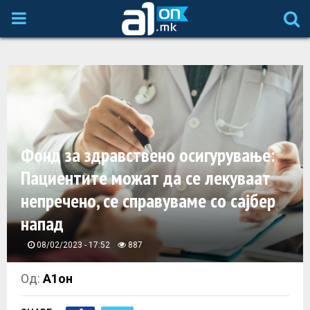
P
R
I
M
Фонд за здравствено осигурување:
A
Пациентите можат да се лекуваат
непречено, се справуваме со сајбер
R
напад
Y
08/02/2023 - 17:52
887
M
Од:
А1он