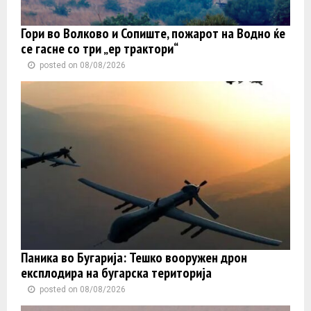
Гори во Волково и Сопиште, пожарот на Водно ќе
се гасне со три „ер трактори“
posted on 08/08/2026
Паника во Бугарија: Тешко вооружен дрон
експлодира на бугарска територија
posted on 08/08/2026