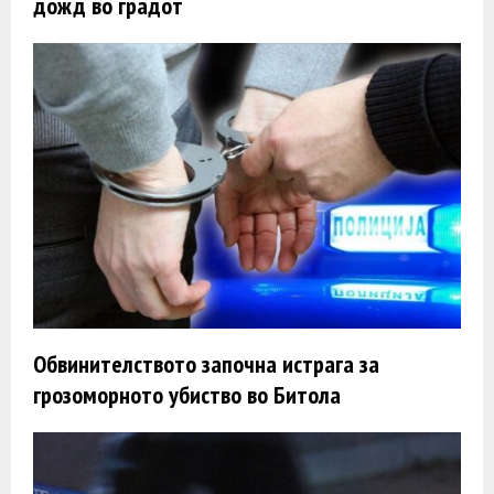
дожд во градот
Обвинителството започна истрага за
грозоморното убиство во Битола