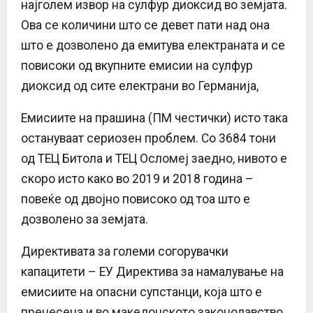
најголем извор на сулфур диоксид во земјата.
Ова се количини што се девет пати над она
што е дозволено да емитува електраната и се
повисоки од вкупните емисии на сулфур
диоксид од сите електрани во Германија,
Емисиите на прашина (ПМ честички) исто така
остануваат сериозен проблем. Со 3684 тони
од ТЕЦ Битола и ТЕЦ Осломеј заедно, нивото е
скоро исто како во 2019 и 2018 година –
повеќе од двојно повисоко од тоа што е
дозволено за земјата.
Директивата за големи согорувачки
капацитети – ЕУ Директива за намалување на
емисиите на опасни супстанци, која што е
пренесена и во македонското законодавство