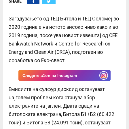
SHARE
E
N
Загадувањето од ТЕЦ Битола и ТЕЦ Осломеј во
2020 година е на истото високо ниво како и во
U
2019 година, посочува новиот извештај од CEE
Bankwatch Network и Centre for Research on
Energy and Clean Air (CREA), подготвен во
соработка со Еко-свест.
Следете a1on на Instagram
Емисиите на сулфур диоксид остануваат
најголем проблем кога станува збор
електраните на јаглен. Двата оџаци на
битолската електрана, Битола Б1+Б2 (60.422
тони) и Битола Б3 (24.091 тони), остануваат