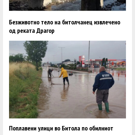
Безживотно тело на битолчанец извлечено
од реката Драгор
Поплавени улици во Битола по обилниот