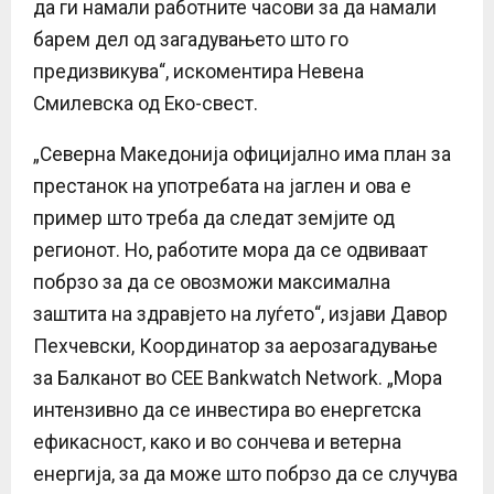
да ги намали работните часови за да намали
барем дел од загадувањето што го
предизвикува“, искоментира Невена
Смилевска од Еко-свест.
„Северна Македонија официјално има план за
престанок на употребата на јаглен и ова е
пример што треба да следат земјите од
регионот. Но, работите мора да се одвиваат
побрзо за да се овозможи максимална
заштита на здравјето на луѓето“, изјави Давор
Пехчевски, Координатор за аерозагадување
за Балканот во CEE Bankwatch Network. „Мора
интензивно да се инвестира во енергетска
ефикасност, како и во сончева и ветерна
енергија, за да може што побрзо да се случува