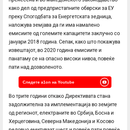
како дел од предпристапните обврски за ЕУ
преку Спогодбата за Енергетската зедница,
наложува земјава да ги има намалено
емисиите од големите капацитети заклучно со
јануари 2018 година. Сепак, како што покажува
извештајот, во 2020 година емисиите и
панатаму се на опасно високи нивоа, повеќе
пати над дозволеното.
Следете a1on на Youtube
Во трите години откако Директивата стана
задолжителна за имплементација во земјите
од регионот, електраните во Србија, Босна и
Херцеговина, Северна Македонија и Косово
редовно емитуваат шест и повеќе пати повеќе