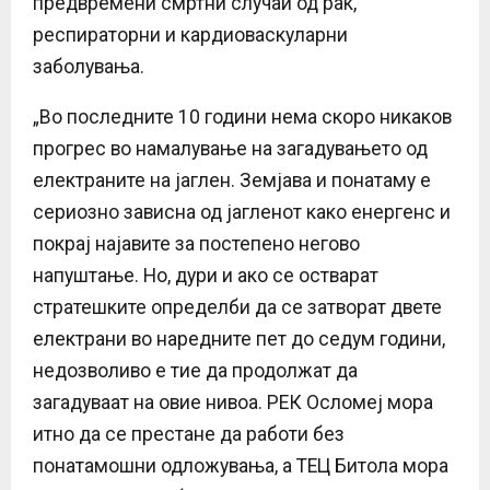
предвремени смртни случаи од рак,
респираторни и кардиоваскуларни
заболувања.
„Во последните 10 години нема скоро никаков
прогрес во намалување на загадувањето од
електраните на јаглен. Земјава и понатаму е
сериозно зависна од јагленот како енергенс и
покрај најавите за постепено негово
напуштање. Но, дури и ако се остварат
стратешките определби да се затворат двете
електрани во наредните пет до седум години,
недозволиво е тие да продолжат да
загадуваат на овие нивоа. РЕК Осломеј мора
итно да се престане да работи без
понатамошни одложувања, а ТЕЦ Битола мора