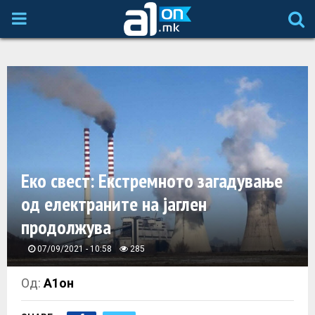
P
R
I
M
A
Еко свест: Екстремното загадување
од електраните на јаглен
R
продолжува
Y
07/09/2021 - 10:58
285
M
Од:
А1он