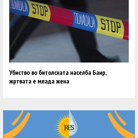
Убиство во битолската населба Баир,
жртвата е млада жена