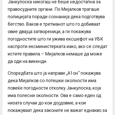
Јанкулоска никогаш не беше недостапна за
правосудните органи. По Мијалков трагаше
полицијата поради сознанија дека подготвува
бегство. Ваков е третманот што го добиваат
овие двајца затвореници, а ги покажува
погодностите што ги ужива ексшефот на УБК
наспроти ексминистерката иако, ако се следат
истите правила – Мијалков немаше да може
да оди на викенди.
Споредбата што ја направи „А1он“ покажува
дека Мијалков со потешки околности има
повеќе погодности отколку Јанкулоска, која
има полесни околности. Ова е само еден од
низата случаи до кои дојдовме, а кои
покажуваат дека законите не важат еднакво за