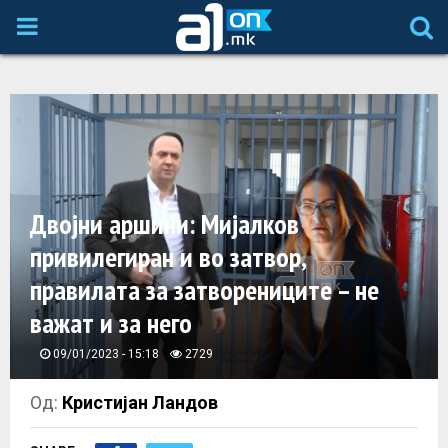
P
R
I
M
Двојни аршини: Мијалков
A
привилегиран и во затвор,
правилата за затворениците – не
R
важат и за него
Y
09/01/2023 - 15:18
2729
M
Од:
Кристијан Ландов