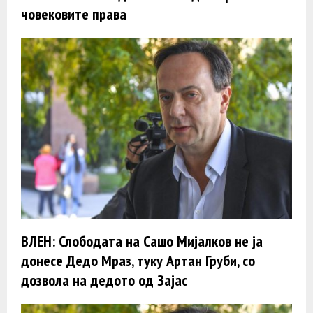
човековите права
ВЛЕН: Слободата на Сашо Мијалков не ja
донесе Дедо Мраз, туку Артан Груби, со
дозвола на дедото од Зајас