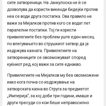
сите затвореници. На Јанкулоска не ѝ се
дозволува да користи викенди бидејќи против
неа се води друга постапка. Ова правило не
важи за Мијалков против кого се водат пет
паралелни постапки. Тој ги користи
привилегиите без проблем уште еден месец
по влегувањето во струшкиот затвор да ја
издржува казната. Привилегиите на
затворениците се овозможуваат според
куќниот ред, кој важи за сите еднакво.
Привилегиите на Мијалков му беа овозможени
иако кога почна со издржување на
затворската казна во Струга за предметот
„Империја“, за кој доби три години, имаше и
други пресуди со кои беше неправосилно