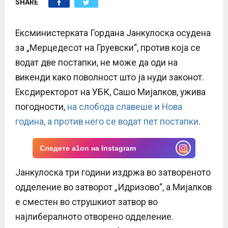
SHARE
E
N
Ексминистерката Гордана Јанкулоска осудена
за „Мерцедесот на Груевски“, против која се
U
водат две постапки, не може да оди на
викенди како поволност што ја нуди законот.
Ексдиректорот на УБК, Сашо Мијалков, ужива
погодности,
на слобода славеше и Нова
година, а против него се водат пет постапки
.
Следете a1on на Instagram
Јанкулоска три години издржа во затвореното
одделение во затворот „Идризово“, а Мијалков
е сместен во струшкиот затвор во
најлибералното отворено одделение.