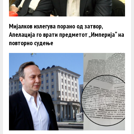
Мијалков излегува порано од затвор,
Апелација го врати предметот „Империја“ на
повторно судење