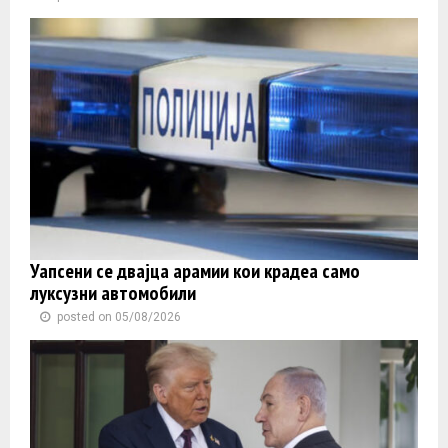
Уапсени се двајца арамии кои крадеа само
луксузни автомобили
posted on 05/08/2026