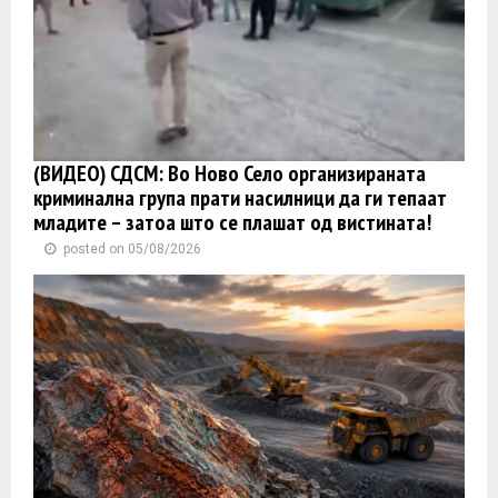
(ВИДЕО) СДСМ: Во Ново Село организираната
криминална група прати насилници да ги тепаат
младите – затоа што се плашат од вистината!
posted on 05/08/2026