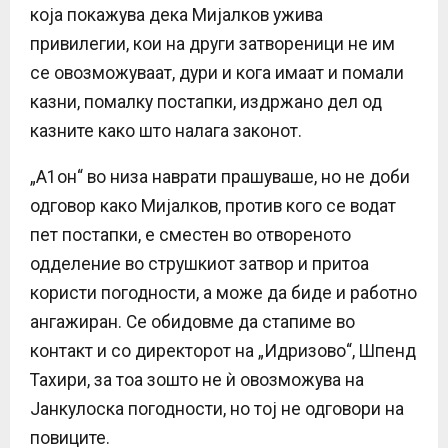
која покажува дека Мијалков ужива
привилегии, кои на други затвореници не им
се овозможуваат, дури и кога имаат и помали
казни, помалку постапки, издржано дел од
казните како што налага законот.
„А1он“ во низа наврати прашуваше, но не доби
одговор како Мијалков, против кого се водат
пет постапки, е сместен во отвореното
одделение во струшкиот затвор и притоа
користи погодности, а може да биде и работно
ангажиран. Се обидовме да стапиме во
контакт и со директорот на „Идризово“, Шпенд
Тахири, за тоа зошто не ѝ овозможува на
Јанкулоска погодности, но тој не одговори на
повиците.