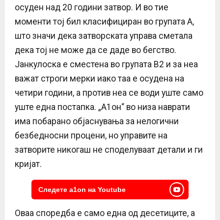
осуден над 20 години затвор. И во тие
моменти тој бил класифициран во групата А,
што значи дека затворската управа сметала
дека тој не може да се даде во бегство.
Јанкулоска е сместена во групата В2 и за неа
важат строги мерки иако таа е осудена на
четири години, а против неа се води уште само
уште една постапка. „А1он“ во низа наврати
има побарано објаснувања за нелогични
безбедносни процени, но управите на
затворите никогаш не споделуваат детали и ги
кријат.
Следете a1on на Youtube
Оваа споредба е само една од десетиците, а