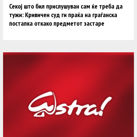
Секој што бил прислушуван сам ќе треба да
тужи: Кривичен суд ги праќа на граѓанска
постапка откако предметот застаре