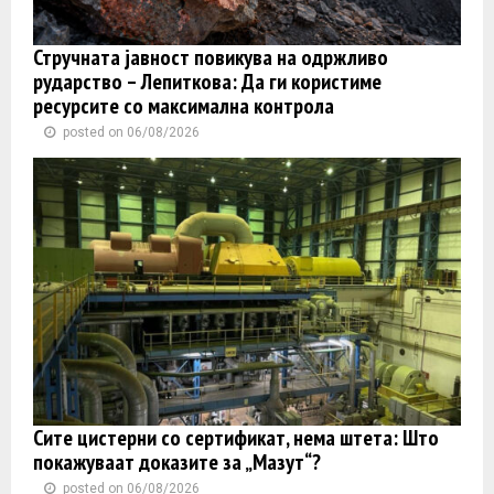
Стручната јавност повикува на одржливо
рударство – Лепиткова: Да ги користиме
ресурсите со максимална контрола
posted on 06/08/2026
Сите цистерни со сертификат, нема штета: Што
покажуваат доказите за „Мазут“?
posted on 06/08/2026