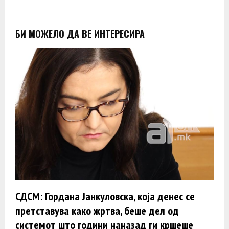
БИ МОЖЕЛО ДА ВЕ ИНТЕРЕСИРА
СДСМ: Гордана Јанкуловска, која денес се
претставува како жртва, беше дел од
системот што години наназад ги кршеше