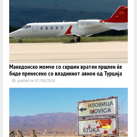
Македонско момче со скршен вратен пршлен ќе
биде пренесено со владиниот авион од Турција
posted on 07/08/2026