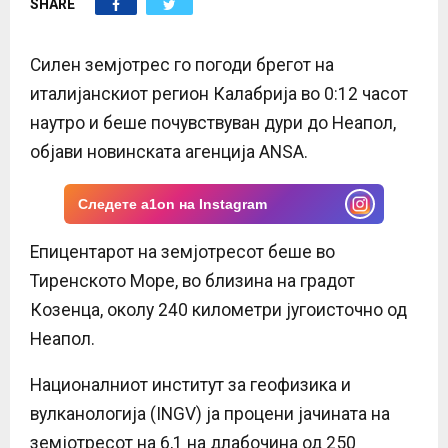
SHARE
E
N
Силен земјотрес го погоди брегот на
италијанскиот регион Калабрија во 0:12 часот
U
наутро и беше почувствуван дури до Неапол,
објави новинската агенција ANSA.
Следете a1on на Instagram
Епицентарот на земјотресот беше во
Тиренското Море, во близина на градот
Козенца, околу 240 километри југоисточно од
Неапол.
Националниот институт за геофизика и
вулканологија (INGV) ја процени јачината на
земјотресот на 6,1 на длабочина од 250