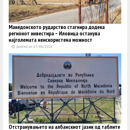
Македонското рударство стагнира додека
регионот инвестира – Иловица останува
најголемата неискористена можност
posted on 07/08/2026
Отстранувањето на албанскиот јазик од таблите