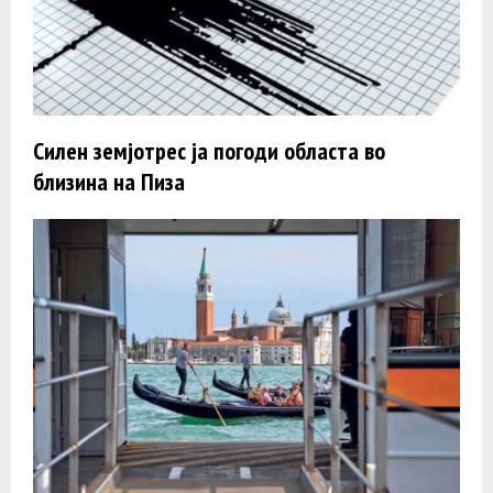
Силен земјотрес ја погоди областа во
близина на Пиза