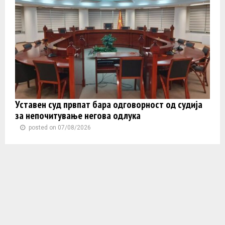
Уставен суд првпат бара одговорност од судија
за непочитување негова одлука
posted on 07/08/2026