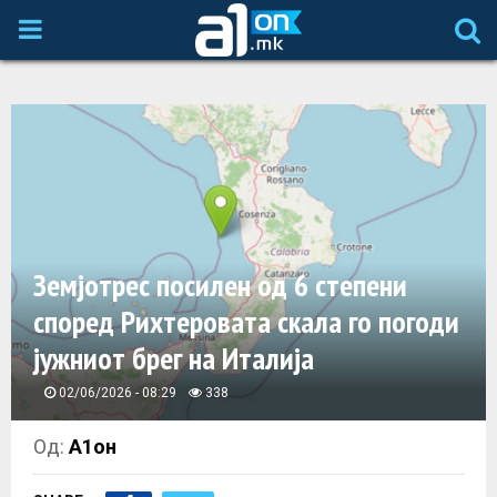
P
R
I
M
A
Земјотрес посилен од 6 степени
според Рихтеровата скала го погоди
R
јужниот брег на Италија
Y
02/06/2026 - 08:29
338
M
Од:
А1он