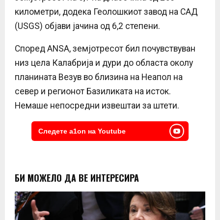
километри, додека Геолошкиот завод на САД
(USGS) објави јачина од 6,2 степени.
Според ANSA, земјотресот бил почувствуван
низ цела Калабрија и дури до областа околу
планината Везув во близина на Неапол на
север и регионот Базиликата на исток.
Немаше непосредни извештаи за штети.
Следете a1on на Youtube
БИ МОЖЕЛО ДА ВЕ ИНТЕРЕСИРА