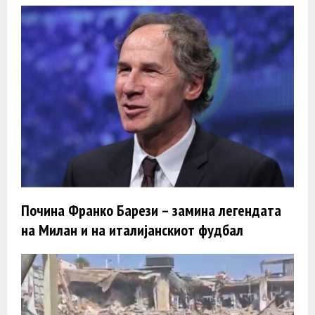
Почина Франко Барези – замина легендата
на Милан и на италијанскиот фудбал