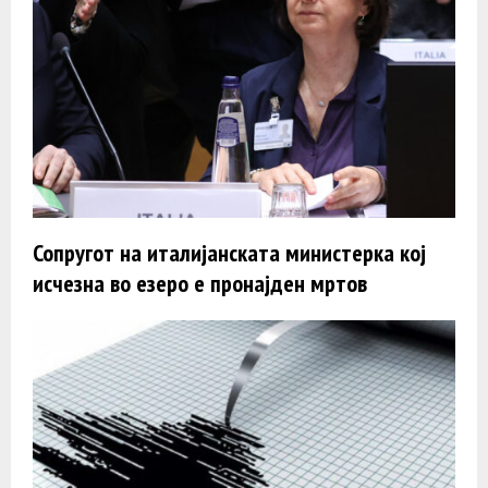
Сопругот на италијанската министерка кој
исчезна во езеро е пронајден мртов