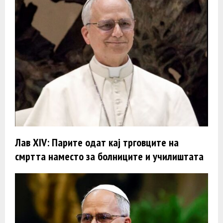
Лав XIV: Парите одат кај трговците на
смртта наместо за болниците и училиштата