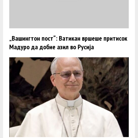
„Вашингтон пост“: Ватикан вршеше притисок
Мадуро да добие азил во Русија