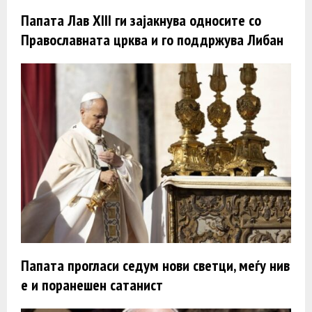
Папата Лав XIII ги зајакнува односите со
Православната црква и го поддржува Либан
Папата прогласи седум нови светци, меѓу нив
е и поранешен сатанист