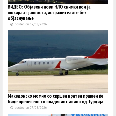
ВИДЕО: Објавени нови НЛО снимки кои ја
шокираат јавноста, истражителите без
објаснување
posted on 07/08/2026
Македонско момче со скршен вратен пршлен ќе
биде пренесено со владиниот авион од Турција
posted on 07/08/2026