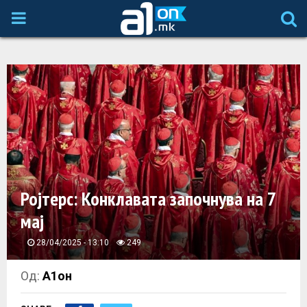
P
R
I
M
A
Ројтерс: Конклавата започнува на 7
R
мај
Y
28/04/2025 - 13:10
249
M
Од:
А1он