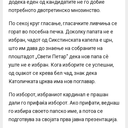
додека еден од кандидатите не го добие
потребното двотретинско мнозинство.
По секој круг гласање, гласачките ливчиња се
горат во посебна печка. Доколку папата не е
избран, чадот од Сикстинската капела е црн,
што им дава до знаење на собраните на
плоштадот „Свети Петар“ дека нов папа сè
уште не е избран. Кога изборите се успешни,
од оџакот се крева бел чад, знак дека
Католичката црква има нов поглавар.
По изборот, избраниот кардинал е прашан
дали го прифаќа изборот. Ако прифати, веднаш
го избира своето папско име, а потоа се
подготвува за својата прва јавна презентација.