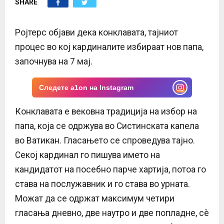
SHARE
E
N
Ројтерс објави дека конклавата, тајниот
процес во кој кардиналите избираат нов папа,
U
започнува на 7 мај.
Следете a1on на Instagram
Конклавата е вековна традиција на избор на
папа, која се одржува во Систинската капела
во Ватикан. Гласањето се спроведува тајно.
Секој кардинал го пишува името на
кандидатот на посебно парче хартија, потоа го
става на послужавник и го става во урната.
Можат да се одржат максимум четири
гласања дневно, две наутро и две попладне, сè