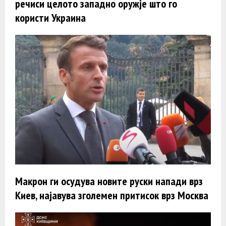
речиси целото западно оружје што го
користи Украина
Макрон ги осудува новите руски напади врз
Киев, најавува зголемен притисок врз Москва