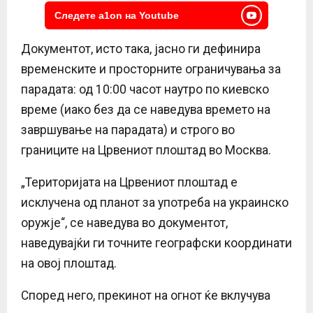
Следете a1on на Youtube
Документот, исто така, јасно ги дефинира
временските и просторните ограничувања за
парадата: од 10:00 часот наутро по киевско
време (иако без да се наведува времето на
завршување на парадата) и строго во
границите на Црвениот плоштад во Москва.
„Територијата на Црвениот плоштад е
исклучена од планот за употреба на украинско
оружје“, се наведува во документот,
наведувајќи ги точните географски координати
на овој плоштад.
Според него, прекинот на огнот ќе вклучува