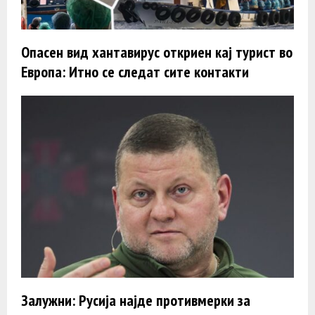
Опасен вид хантавирус откриен кај турист во
Европа: Итно се следат сите контакти
Залужни: Русија најде противмерки за