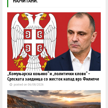
НАЈЧИТАНИ.
„Комуњарска коњино“ и „политички кловн“ –
Српската заедница со жесток напад врз Филипче
posted on 06/08/2026