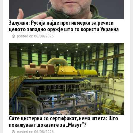
Залужни: Русија најде противмерки за речиси
целото западно оружје што го користи Украина
posted on 06/08/2026
Сите цистерни со сертификат, нема штета: Што
покажуваат доказите за „Мазут“?
posted on 06/08/2026