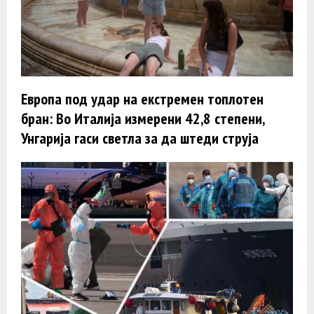
Европа под удар на екстремен топлотен
бран: Во Италија измерени 42,8 степени,
Унгарија гаси светла за да штеди струја