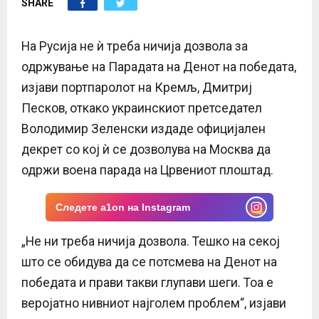
SHARE
E
N
На Русија не ѝ треба ничија дозвола за
одржување на Парадата на Денот на победата,
U
изјави портпаролот на Кремљ, Дмитриј
Песков, откако украинскиот претседател
Володимир Зеленски издаде официјален
декрет со кој ѝ се дозволува на Москва да
одржи воена парада на Црвениот плоштад.
Следете a1on на Instagram
„Не ни треба ничија дозвола. Тешко на секој
што се обидува да се потсмева на Денот на
победата и прави такви глупави шеги. Тоа е
веројатно нивниот најголем проблем“, изјави