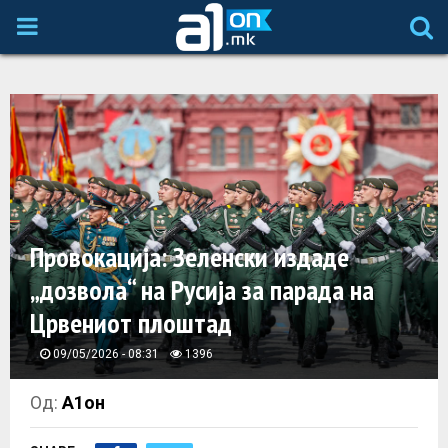
P
R
I
M
A
Провокација: Зеленски издаде
„дозвола“ на Русија за парада на
R
Црвениот плоштад
Y
09/05/2026 - 08:31
1396
M
Од:
А1он