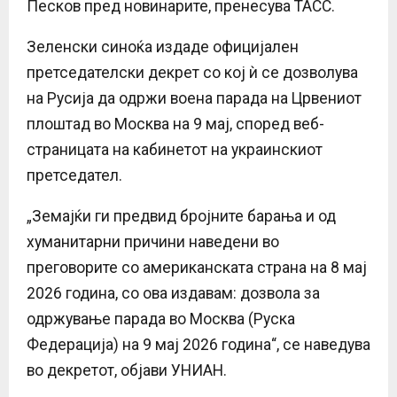
Песков пред новинарите, пренесува ТАСС.
Зеленски синоќа издаде официјален
претседателски декрет со кој ѝ се дозволува
на Русија да одржи воена парада на Црвениот
плоштад во Москва на 9 мај, според веб-
страницата на кабинетот на украинскиот
претседател.
„Земајќи ги предвид бројните барања и од
хуманитарни причини наведени во
преговорите со американската страна на 8 мај
2026 година, со ова издавам: дозвола за
одржување парада во Москва (Руска
Федерација) на 9 мај 2026 година“, се наведува
во декретот, објави УНИАН.