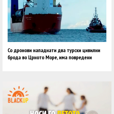
Со дронови нападнати два турски цивилни
брода во Црното Море, има повредени