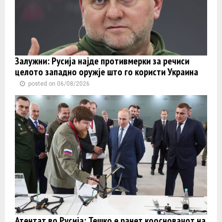
Залужни: Русија најде противмерки за речиси
целото западно оружје што го користи Украина
posted on 06/08/2026
Атентат во Русија: Тешко е ранет коосновачот на