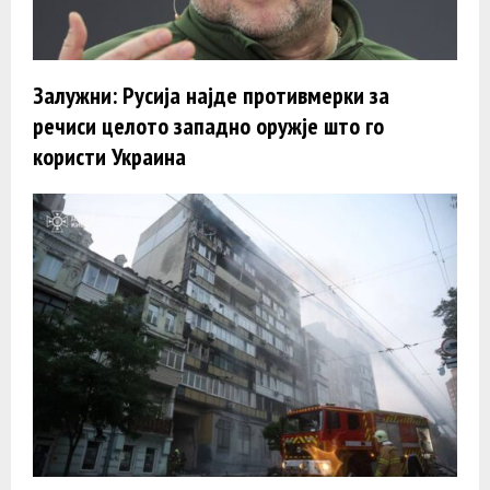
Залужни: Русија најде противмерки за
речиси целото западно оружје што го
користи Украина