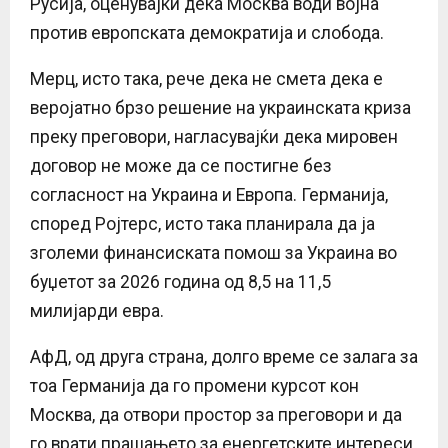
Русија, оценувајќи дека Москва води војна
против европската демократија и слобода.
Мерц, исто така, рече дека не смета дека е
веројатно брзо решение на украинската криза
преку преговори, нагласувајќи дека мировен
договор не може да се постигне без
согласност на Украина и Европа. Германија,
според Ројтерс, исто така планирала да ја
зголеми финансиската помош за Украина во
буџетот за 2026 година од 8,5 на 11,5
милијарди евра.
АфД, од друга страна, долго време се залага за
тоа Германија да го промени курсот кон
Москва, да отвори простор за преговори и да
го врати прашањето за енергетските интереси