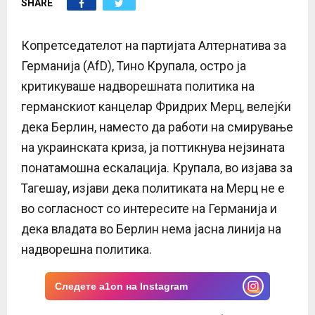
SHARE
E
N
Копретседателот на партијата Алтернатива за
Германија (AfD), Тино Крупала, остро ја
U
критикуваше надворешната политика на
германскиот канцелар Фридрих Мерц, велејќи
дека Берлин, наместо да работи на смирување
на украинската криза, ја поттикнува нејзината
понатамошна ескалација. Крупала, во изјава за
Тагешау, изјави дека политиката на Мерц не е
во согласност со интересите на Германија и
дека владата во Берлин нема јасна линија на
надворешна политика.
Следете a1on на Instagram