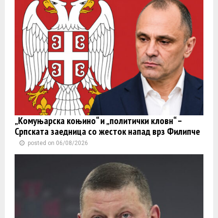
„Комуњарска коњино“ и „политички кловн“ –
Српската заедница со жесток напад врз Филипче
posted on 06/08/2026