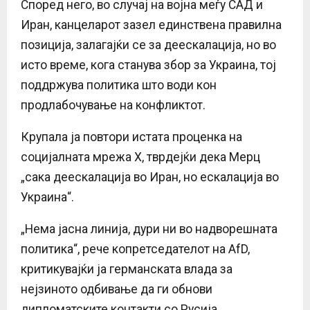
Според него, во случај на војна меѓу САД и
Иран, канцеларот зазел единствена правилна
позиција, залагајќи се за деескалација, но во
исто време, кога станува збор за Украина, тој
поддржува политика што води кон
продлабочување на конфликтот.
Крупала ја повтори истата проценка на
социјалната мрежа X, тврдејќи дека Мерц
„сака деескалација во Иран, но ескалација во
Украина“.
„Нема јасна линија, дури ни во надворешната
политика“, рече копретседателот на AfD,
критикувајќи ја германската влада за
нејзиното одбивање да ги обнови
дипломатските контакти со Русија.