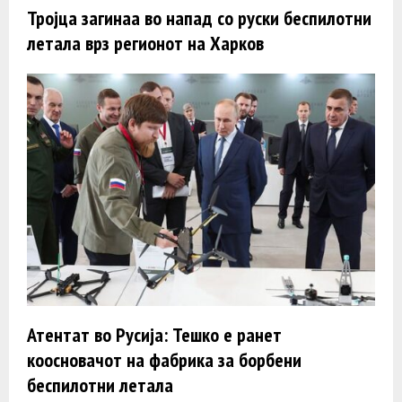
Тројца загинаa во напад со руски беспилотни
летала врз регионот на Харков
Атентат во Русија: Тешко е ранет
коосновачот на фабрика за борбени
беспилотни летала