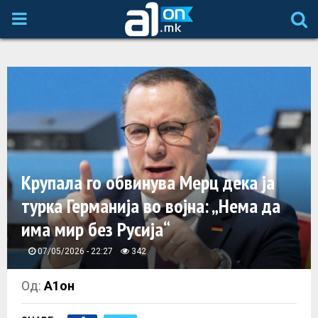
P
R
I
M
A
Крупала го обвинува Мерц дека ја
турка Германија во војна: „Нема да
R
има мир без Русија“
Y
07/05/2026 - 22:27
342
M
Од:
А1он