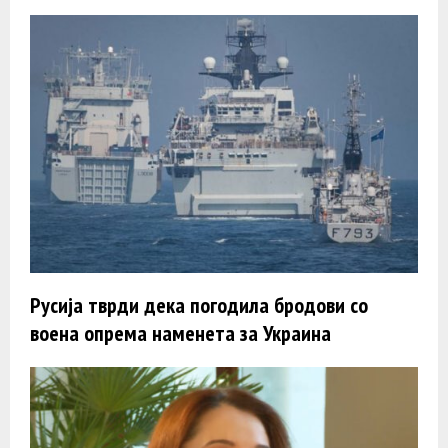
Русија тврди дека погодила бродови со
воена опрема наменета за Украина