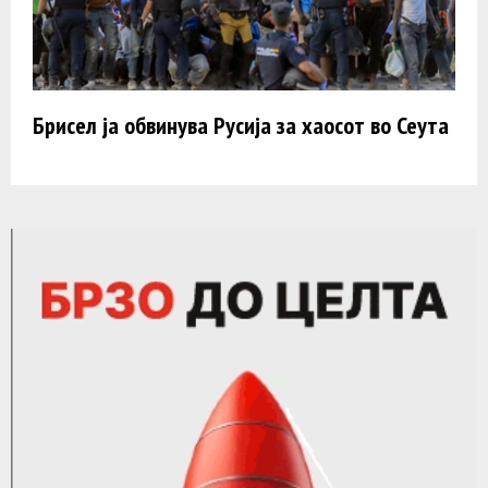
Брисел ја обвинува Русија за хаосот во Сеута