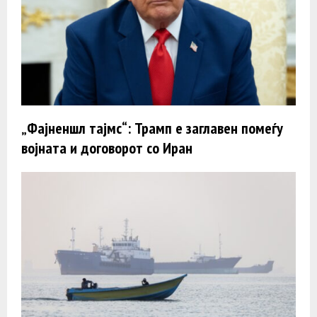
„Фајненшл тајмс“: Трамп e заглавен помеѓу
војната и договорот со Иран