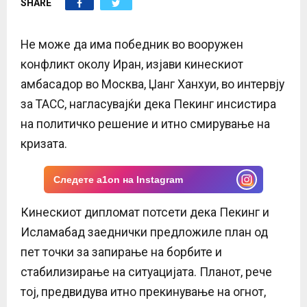
SHARE
E
N
Не може да има победник во вооружен
конфликт околу Иран, изјави кинескиот
U
амбасадор во Москва, Џанг Ханхуи, во интервју
за ТАСС, нагласувајќи дека Пекинг инсистира
на политичко решение и итно смирување на
кризата.
Следете a1on на Instagram
Кинескиот дипломат потсети дека Пекинг и
Исламабад заеднички предложиле план од
пет точки за запирање на борбите и
стабилизирање на ситуацијата. Планот, рече
тој, предвидува итно прекинување на огнот,