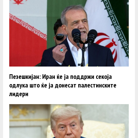
Пезешкијан: Иран ќе ја поддржи секоја
одлука што ќе ја донесат палестинските
лидери