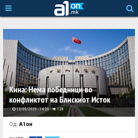
P
R
I
M
A
Кина: Нема победници во
R
конфликтот на Блискиот Исток
Y
13/05/2026 - 14:20
128
M
Од:
А1он