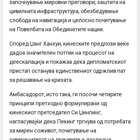
започнување мировни преговори, заштита на
цивилната инфраструктура, обезбедување
слобода на навигација и целосно почитување
на Повелбата на Обединетите нации.
Според Џанг Ханхуи, кинеските предлози веќе
дадоа значителен поттик на процесот на
деескалација и покажаа дека дипломатскиот
пристап останува единствениот одржлив пат
за решавање на кризата.
Амбасадорот, исто така, ги посочи четирите
принципи претходно формулирани од
кинескиот претседател Си Џинпинг,
нагласувајќи дека Пекинг тргнува од потребата
за мирен соживот, почитување на
суверенитетот на државите и доследна