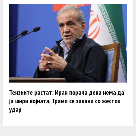
Тензиите растат: Иран порача дека нема да
ja шири војната, Трамп се закани со жесток
удар