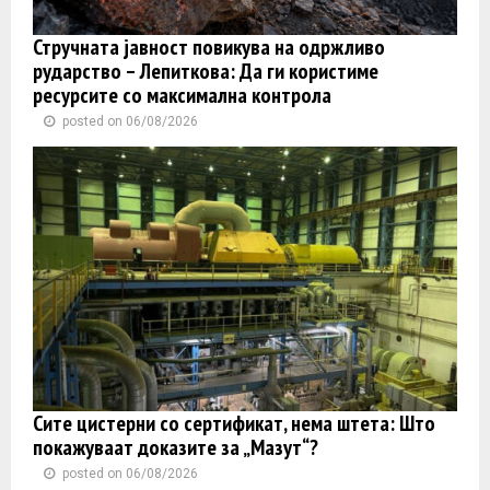
Стручната јавност повикува на одржливо
рударство – Лепиткова: Да ги користиме
ресурсите со максимална контрола
posted on 06/08/2026
Сите цистерни со сертификат, нема штета: Што
покажуваат доказите за „Мазут“?
posted on 06/08/2026