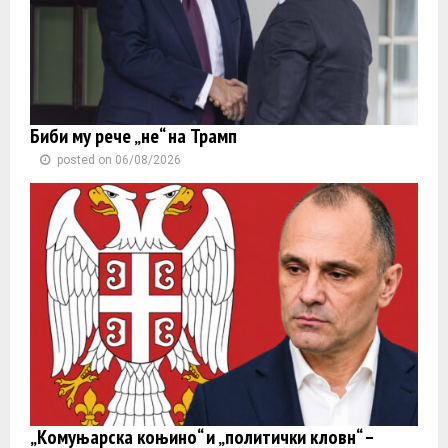
Биби му рече „не“ на Трамп
posted on 06/08/2026
„Комуњарска коњино“ и „политички кловн“ –