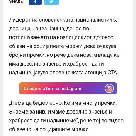
SHARE
E
N
Лидерот на словенечката националистичка
десница, Јанез Јанша, денес по
U
потпишувањето на коалицискиот договор
објави на социјалните мрежи дека очекува
бројни пречки, но рече дека новата влада ќе
има доволно знаење и храброст да ги
надмине, јавува словенечката агенција СТА.
Следете a1on на Instagram
„Нема да биде лесно. Ќе има многу пречки.
Знаеме за нив. Имаме доволно знаење и
храброст да ги надминеме“, рече тој во видео
објавено на социјалните мрежи.