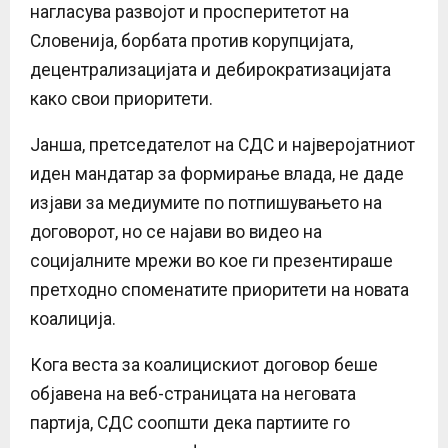
нагласува развојот и просперитетот на
Словенија, борбата против корупцијата,
децентрализацијата и дебирократизацијата
како свои приоритети.
Јанша, претседателот на СДС и најверојатниот
иден мандатар за формирање влада, не даде
изјави за медиумите по потпишувањето на
договорот, но се најави во видео на
социјалните мрежи во кое ги презентираше
претходно споменатите приоритети на новата
коалиција.
Кога веста за коалицискиот договор беше
објавена на веб-страницата на неговата
партија, СДС соопшти дека партиите го