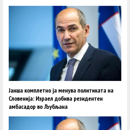
Јанша комплетно ја менува политиката на
Словенија: Израел добива резидентен
амбасадор во Љубљана