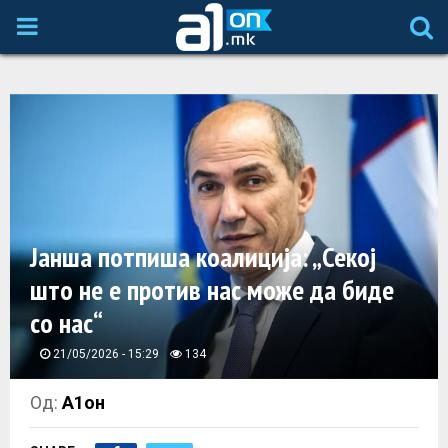
P
R
I
M
A
Јанша потпиша коалиција: „Секој
што не е против нас може да биде
R
со нас“
Y
21/05/2026 - 15:29
134
M
Од:
А1он