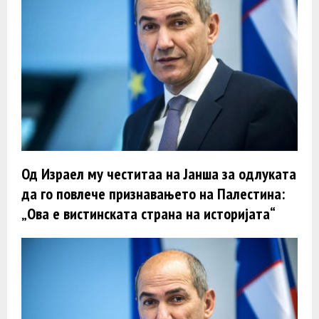
Од Израел му честитаа на Јанша за одлуката
да го повлече признавањето на Палестина:
„Ова е вистинската страна на историјата“