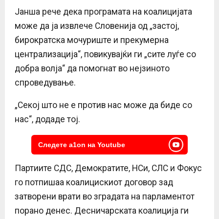
Јанша рече дека програмата на коалицијата
може да ја извлече Словенија од „застој,
бирократска мочуриште и прекумерна
централизација“, повикувајќи ги „сите луѓе со
добра волја“ да помогнат во нејзиното
спроведување.
„Секој што не е против нас може да биде со
нас“, додаде тој.
Следете a1on на Youtube
Партиите СДС, Демократите, НСи, СЛС и Фокус
го потпишаа коалицискиот договор зад
затворени врати во зградата на парламентот
порано денес. Десничарската коалиција ги