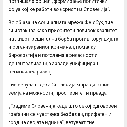
потпишале со цел „формирање политички
сојуз кој ќе работи во корист на Словенија“.
Во објава на социјалната мрежа Фејсбук, тие
ги истакнаа како приоритети повисок квалитет
на живот, решителна борба против корупцијата
и организираниот криминал, помалку
бирократија и поголема ефикасност и
децентрализација заради унифициран
регионален развој.
Тие веруваат дека Словенија мора да стане
земја на можности, просперитет и правда.
„Градиме Словенија каде што секој одговорен
граѓанин се чувствува безбеден, прифатен и
горд на својата иднина“, ветуваат тие.