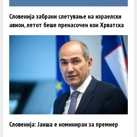
Словенија забрани слетување на израелски
авион, летот беше пренасочен кон Хрватска
Словенија: Јанша е номиниран за премиер