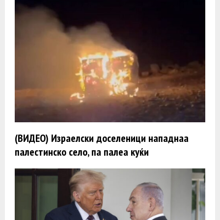
(ВИДЕО) Израелски доселеници нападнаа
палестинско село, па палеа куќи