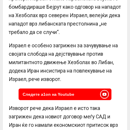
бомбардираше Бејрут како одговор на нападот
на Хезболах врз северен Израел, велејќи дека
нападот врз либанската престолнина „не
требало да се случи“.
Израел е особено загрижен за зачувување на
својата слобода на дејствување против
милитантното движење Хезболах во Либан,
додека Иран инсистира на повлекување на
Израел, рече изворот.
Следете a1on на Youtube
Изворот рече дека Израел е исто така
загрижен дека новиот договор меѓу САД и
Иран ќе го намали економскиот притисок врз