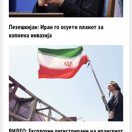
Пезешкијан: Иран го осуети планот за
копнена инвазија
ВИДЕО: Експлозии регистрирани на иранскиот