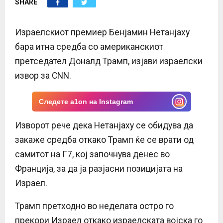
SHARE
E
N
Израелскиот премиер Бенјамин Нетанјаху
бара итна средба со американскиот
U
претседател Доналд Трамп, изјави израелски
извор за CNN.
Следете a1on на Instagram
Изворот рече дека Нетанјаху се обидува да
закаже средба откако Трамп ќе се врати од
самитот на Г7, кој започнува денес во
Франција, за да ја разјасни позицијата на
Израел.
Трамп претходно во неделата остро го
прекори Израел откако израелската војска го