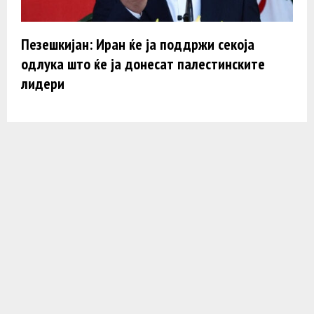
Пезешкијан: Иран ќе ја поддржи секоја
одлука што ќе ја донесат палестинските
лидери