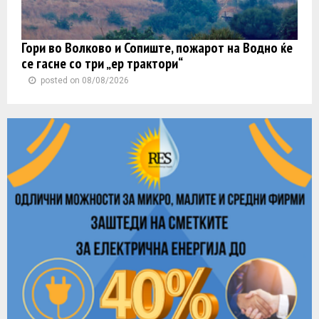
Гори во Волково и Сопиште, пожарот на Водно ќе
се гасне со три „ер трактори“
posted on 08/08/2026