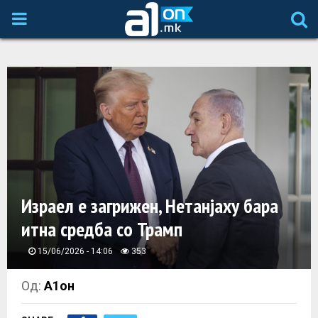
P
R
I
M
A
Израел e загрижен, Нетанјаху бара
R
итна средба со Трамп
Y
15/06/2026 - 14:06
353
M
Од:
А1он