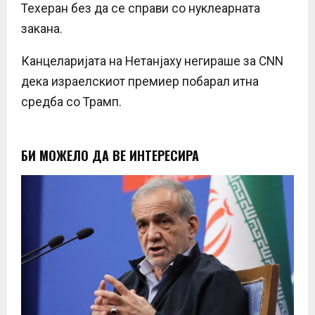
Техеран без да се справи со нуклеарната
закана.
Канцеларијата на Нетанјаху негираше за CNN
дека израелскиот премиер побарал итна
средба со Трамп.
БИ МОЖЕЛО ДА ВЕ ИНТЕРЕСИРА