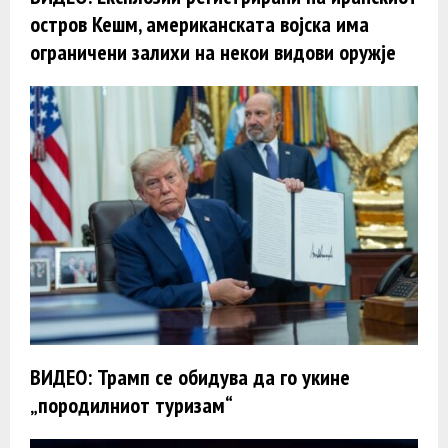
остров Кешм, американската војска има
ограничени залихи на некои видови оружје
ВИДЕО: Трамп се обидува да го укине
„породилниот туризам“