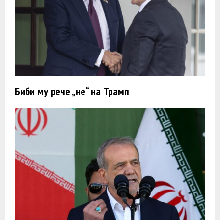
Биби му рече „не“ на Трамп