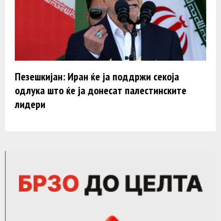
Пезешкијан: Иран ќе ја поддржи секоја
одлука што ќе ја донесат палестинските
лидери