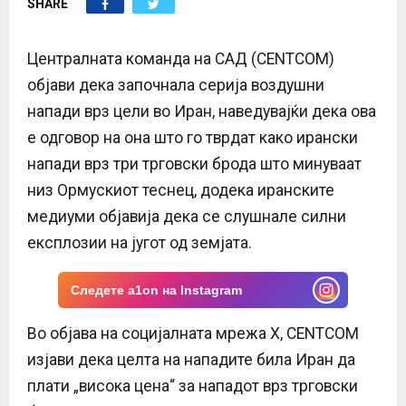
SHARE
E
N
Централната команда на САД (CENTCOM)
објави дека започнала серија воздушни
U
напади врз цели во Иран, наведувајќи дека ова
е одговор на она што го тврдат како ирански
напади врз три трговски брода што минуваат
низ Ормускиот теснец, додека иранските
медиуми објавија дека се слушнале силни
експлозии на југот од земјата.
Следете a1on на Instagram
Во објава на социјалната мрежа X, CENTCOM
изјави дека целта на нападите била Иран да
плати „висока цена“ за нападот врз трговски