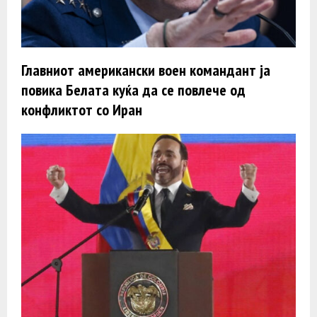
Главниот американски воен командант ја
повика Белата куќа да се повлече од
конфликтот со Иран