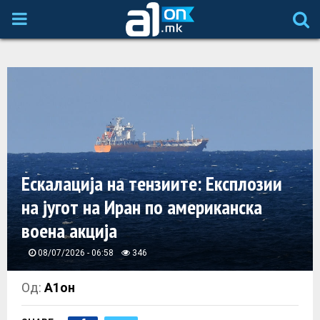
P
R
I
M
A
Ескалација на тензиите: Експлозии
на југот на Иран по американска
R
воена акција
Y
08/07/2026 - 06:58
346
M
Од:
А1он