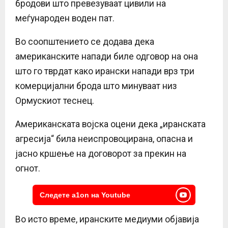
бродови што превезуваат цивили на
меѓународен воден пат.
Во соопштението се додава дека
американските напади биле одговор на она
што го тврдат како ирански напади врз три
комерцијални брода што минуваат низ
Ормускиот теснец.
Американската војска оцени дека „иранската
агресија“ била неиспровоцирана, опасна и
јасно кршење на договорот за прекин на
огнот.
Следете a1on на Youtube
Во исто време, иранските медиуми објавија