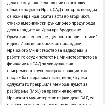
дека се слушнале експлозии во неколку
области во јужен Иран. САД повторно воведоа
санкции врз иранската нафта во вторникoт,
откако американски функционер предупреди
дека нападите на Иран врз бродови во
Ормускиот теснец се „целосно неприфатливи“
и дека Иран ќе се соочи со последици.
Иранското Министерство за надворешни
работи го осуди потегот на Министерството за
финансии на САД за укинување на
привремената суспензија на санкциите за
продажба на иранска нафта, велејќи дека
одлуката го прекршила Меморандумот за
разбирање (MoU) за прекин на војната.
Иранското министерство изјави дека САД се
одговорни за последиците од кршењето на