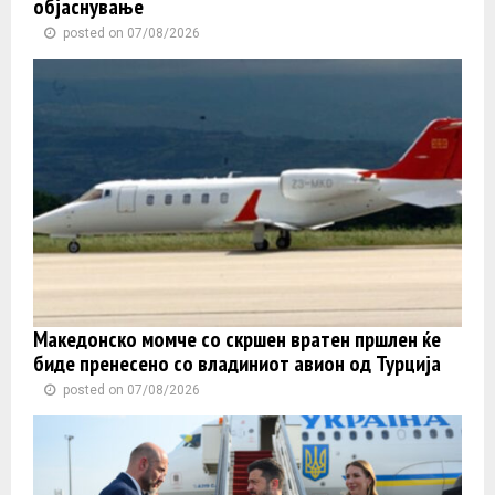
објаснување
posted on 07/08/2026
Македонско момче со скршен вратен пршлен ќе
биде пренесено со владиниот авион од Турција
posted on 07/08/2026