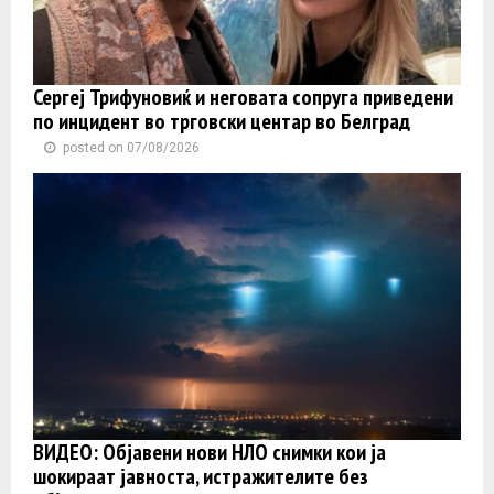
Сергеј Трифуновиќ и неговата сопруга приведени
по инцидент во трговски центар во Белград
posted on 07/08/2026
ВИДЕО: Објавени нови НЛО снимки кои ја
шокираат јавноста, истражителите без