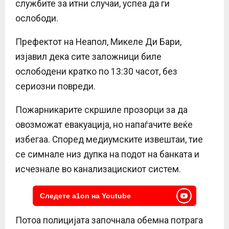
службите за итни случаи, успеа да ги
ослободи.
Префектот на Неапол, Микеле Ди Бари,
изјавил дека сите заложници биле
ослободени кратко по 13:30 часот, без
сериозни повреди.
Пожарникарите скршиле прозорци за да
овозможат евакуација, но напаѓачите веќе
избегаa. Според медиумските извештаи, тие
се симнале низ дупка на подот на банката и
исчезнале во канализацискиот систем.
Следете a1on на Youtube
Потоа полицијата започнала обемна потрага