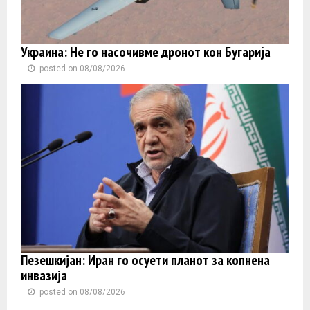
Украина: Не го насочивме дронот кон Бугарија
posted on 08/08/2026
Пезешкијан: Иран го осуети планот за копнена
инвазија
posted on 08/08/2026