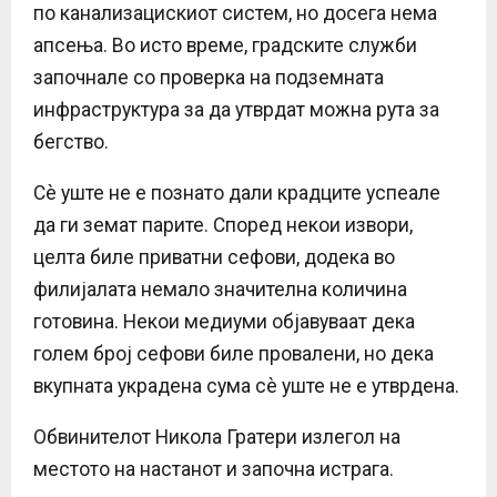
по канализацискиот систем, но досега нема
апсења. Во исто време, градските служби
започнале со проверка на подземната
инфраструктура за да утврдат можна рута за
бегство.
Сè уште не е познато дали крадците успеале
да ги земат парите. Според некои извори,
целта биле приватни сефови, додека во
филијалата немало значителна количина
готовина. Некои медиуми објавуваат дека
голем број сефови биле провалени, но дека
вкупната украдена сума сè уште не е утврдена.
Обвинителот Никола Гратери излегол на
местото на настанот и започна истрага.