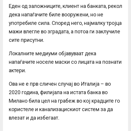
Еден од заложниците, клиент на банката, рекол
дека напаѓачите биле вооружени, но не
употребиле сила. Според него, најмалку тројца
мажи влегле во зградата, а потоа ги заклучиле
сите присутни.
Локалните медиуми објавуваат дека
напаѓачите носеле маски со лицата на познати
актери.
Ова не е прв сличен случај во Италија – во
2020 година, филијала на истата банка во
Милано била цел на грабеж во кој крадците го
користеле и канализацискиот систем за да
влезат и да избегаат.