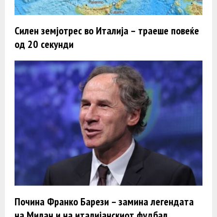
Силен земјотрес во Италија – траеше повеќе
од 20 секунди
Почина Франко Барези – замина легендата
на Милан и на италијанскиот фудбал