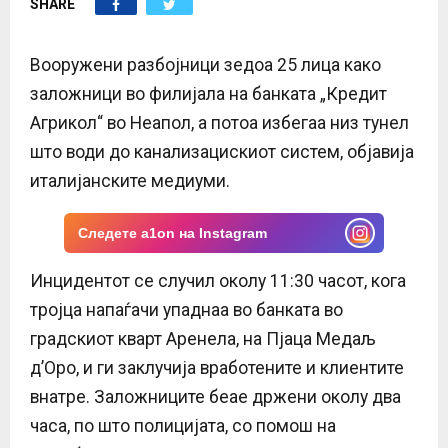
SHARE
E
N
Вооружени разбојници зедоа 25 лица како
заложници во филијала на банката „Кредит
U
Агрикол“ во Неапол, а потоа избегаа низ тунел
што води до канализацискиот систем, објавија
италијанските медиуми.
Следете a1on на Instagram
Инцидентот се случил околу 11:30 часот, кога
тројца напаѓачи упаднаa во банката во
градскиот кварт Аренела, на Пјаца Медаљ
д’Оро, и ги заклучиja вработените и клиентите
внатре. Заложниците бeaе држени околу два
часа, по што полицијата, со помош на