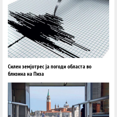
Силен земјотрес ја погоди областа во
близина на Пиза