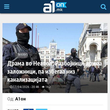
P
R
I
M
A
Драма во Неапол: Разбојници држеа
заложници, па избегаа низ
R
канализацијата
Y
17/04/2026 - 20:46
162
M
Од:
А1он