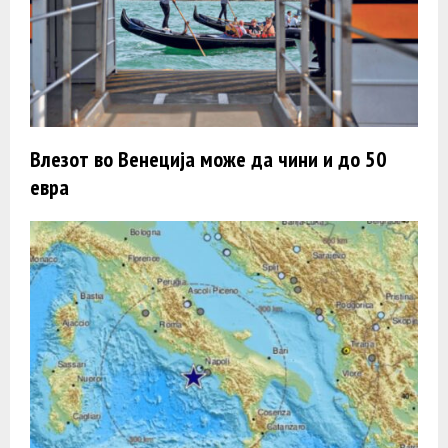
Влезот во Венеција може да чини и до 50
евра