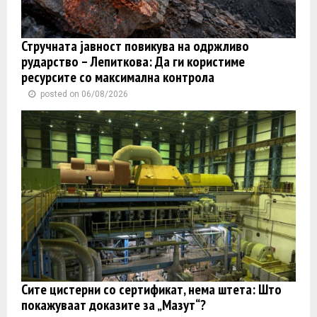
Стручната јавност повикува на одржливо
рударство – Лепиткова: Да ги користиме
ресурсите со максимална контрола
posted on 06/08/2026
Сите цистерни со сертификат, нема штета: Што
покажуваат доказите за „Мазут“?