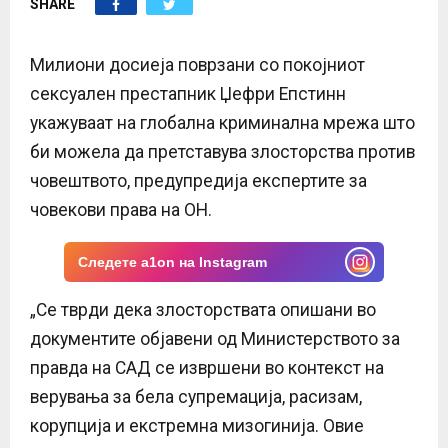
SHARE
E
N
Милиони досиеја поврзани со покојниот
сексуален престапник Џефри Епстинн
U
укажуваат на глобална криминална мрежа што
би можела да претставува злосторства против
човештвото, предупредија експертите за
човекови права на ОН.
Следете a1on на Instagram
„Се тврди дека злосторствата опишани во
документите објавени од Министерството за
правда на САД се извршени во контекст на
верувања за бела супремација, расизам,
корупција и екстремна мизогинија. Овие