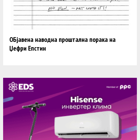
ОБјавена наводна проштална порака на
Џефри Епстин