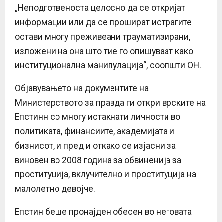
„Неподготвеноста целосно да се откријат
информации или да се прошират истрагите
остави многу преживеани трауматизирани,
изложени на она што тие го опишуваат како
институционална манипулација“, соопшти ОН.
Објавувањето на документите на
Министерството за правда ги откри врските на
Епстинн со многу истакнати личности во
политиката, финансиите, академијата и
бизнисот, и пред и откако се изјасни за
виновен во 2008 година за обвиненија за
проституција, вклучително и проституција на
малолетно девојче.
Епстин беше пронајден обесен во неговата