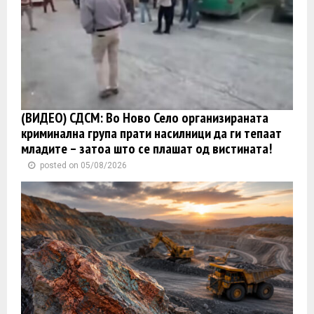
(ВИДЕО) СДСМ: Во Ново Село организираната
криминална група прати насилници да ги тепаат
младите – затоа што се плашат од вистината!
posted on 05/08/2026