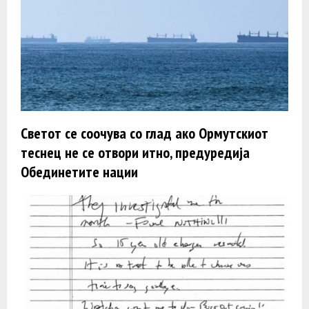
Светот се соочува со глад ако Ормутскиот
теснец не се отвори итно, предуредија
Обединетите нации