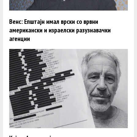
Венс: Епштајн имал врски со врвни
американски и израелски разузнавачки
агенции