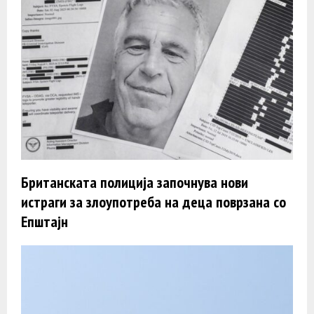
Британската полиција започнува нови
истраги за злоупотреба на деца поврзана со
Епштајн