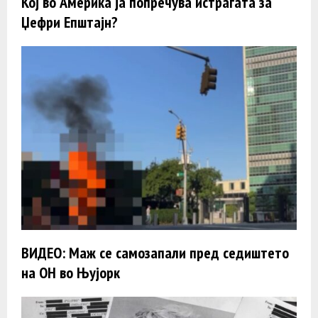
Кој во Америка ја попречува истрагата за
Џефри Епштајн?
ВИДЕО: Маж се самозапали пред седиштето
на ОН во Њујорк