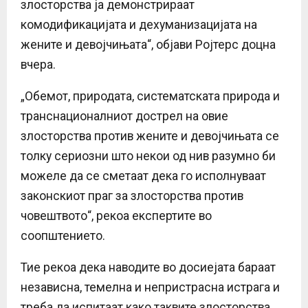
злосторства ја демонстрираат
комодификацијата и дехуманизацијата на
жените и девојчињата“, објави Ројтерс доцна
вчера.
„Обемот, природата, систематската природа и
транснационалниот дострел на овие
злосторства против жените и девојчињата се
толку сериозни што некои од нив разумно би
можеле да се сметаат дека го исполнуваат
законскиот праг за злосторства против
човештвото“, рекоа експертите во
соопштението.
Тие рекоа дека наводите во досиејата бараат
независна, темелна и непристрасна истрага и
треба да испитаат како таквите злосторства