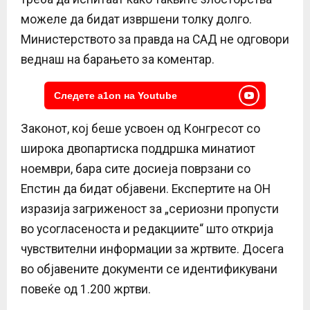
можеле да бидат извршени толку долго.
Министерството за правда на САД не одговори
веднаш на барањето за коментар.
Следете a1on на Youtube
Законот, кој беше усвоен од Конгресот со
широка двопартиска поддршка минатиот
ноември, бара сите досиеја поврзани со
Епстин да бидат објавени. Експертите на ОН
изразија загриженост за „сериозни пропусти
во усогласеноста и редакциите“ што открија
чувствителни информации за жртвите. Досега
во објавените документи се идентификувани
повеќе од 1.200 жртви.