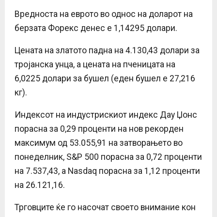
Вредноста на еврото во однос на доларот на
берзата Форекс денес е 1,14295 долари.
Цената на златото падна на 4.130,43 долари за
тројанска унца, а цената на пченицата на
6,0225 долари за бушел (еден бушел е 27,216
кг).
Индексот на индустрискиот индекс Дау Џонс
порасна за 0,29 проценти на нов рекорден
максимум од 53.055,91 на затворањето во
понеделник, S&P 500 порасна за 0,72 проценти
на 7.537,43, а Nasdaq порасна за 1,12 проценти
на 26.121,16.
Трговците ќе го насочат своето внимание кон