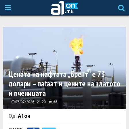
P
R
I
M
A
Цената на нафтата „Брент“ е 73
долари – паѓаат и цените на златото
R
и пченицата
Y
07/07/2026 - 21:20
65
M
Од:
А1он