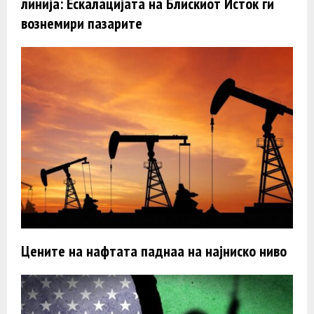
линија: Ескалацијата на Блискиот Исток ги
вознемири пазарите
Цените на нафтата паднаа на најниско ниво