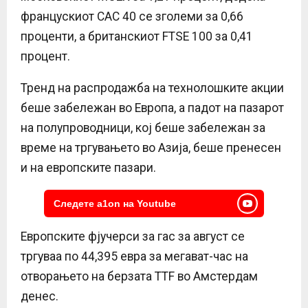
францускиот CAC 40 се зголеми за 0,66
проценти, а британскиот FTSE 100 за 0,41
процент.
Тренд на распродажба на технолошките акции
беше забележан во Европа, а падот на пазарот
на полупроводници, кој беше забележан за
време на тргувањето во Азија, беше пренесен
и на европските пазари.
Следете a1on на Youtube
Европските фјучерси за гас за август се
тргуваа по 44,395 евра за мегават-час на
отворањето на берзата TTF во Амстердам
денес.