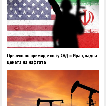
Првремено примирје меѓу САД и Иран, падна
цената на нафтата