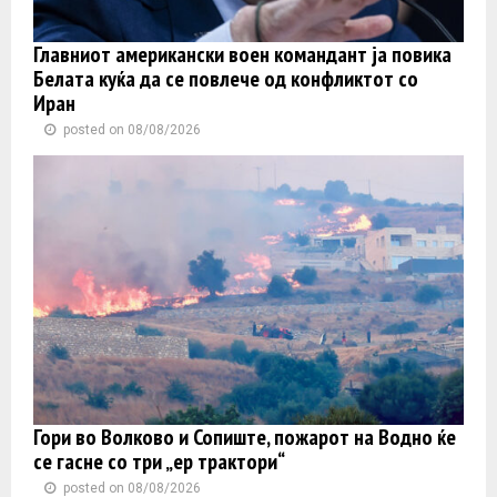
Главниот американски воен командант ја повика
Белата куќа да се повлече од конфликтот со
Иран
posted on 08/08/2026
Гори во Волково и Сопиште, пожарот на Водно ќе
се гасне со три „ер трактори“
posted on 08/08/2026