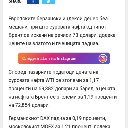
SHARE
E
N
Европските берзански индекси денес беа
мешани, при што суровата нафта од типот
U
Брент се искачи на речиси 73 долари, додека
цените на златото и пченицата паднаа.
Следете a1on на Instagram
Според пазарните податоци цената на
суровата нафта WTI се зголеми за 1,17
проценти на 69,382 долари за барел, а цената
на нафтата Брент се зголеми за 1,19 проценти
на 72,854 долари.
Германскиот DAX падна за 0,19 проценти,
московскиот MOEX за 1,21 процент, додека