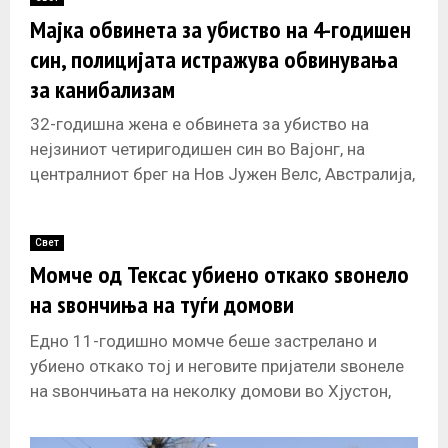
E
Мајка обвинета за убиство на 4-годишен
син, полицијата истражува обвинувања
N
за канибализам
U
32-годишна жена е обвинета за убиство на
нејзиниот четиригодишен син во Вајонг, на
централниот брег на Нов Јужен Велс, Австралија,
додека полицијата истражува и тврди
Свет
Момче од Тексас убиено откако ѕвонело
на ѕвончиња на туѓи домови
Едно 11-годишно момче беше застрелано и
убиено откако тој и неговите пријатели ѕвонеле
на ѕвончињата на неколку домови во Хјустон,
Тексас, соопшти полицијата денес. Децата