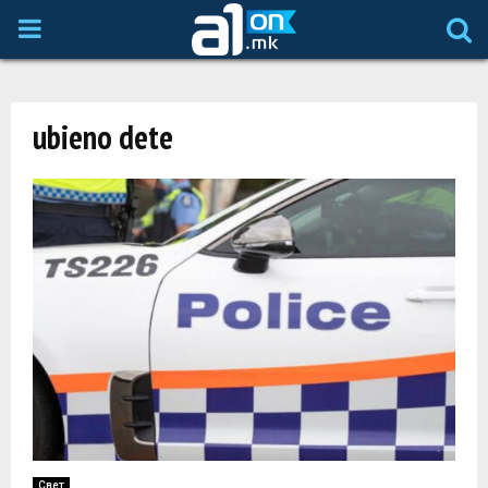
P
R
ubieno dete
I
M
A
R
Y
M
Свет