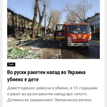
Свет
Во руски ракетен напад во Украина
убиено е дете
Деветгодишно девојче е убиено, а 16-годишник
е ранет во руски ракетен напад врз селото
Долинка во украинскиот Запорожски регион,
изјави гувернерот на регионот Иван Федоров.