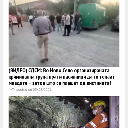
(ВИДЕО) СДСМ: Во Ново Село организираната
криминална група прати насилници да ги тепаат
младите – затоа што се плашат од вистината!
posted on 05/08/2026