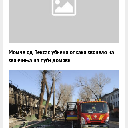
Момче од Тексас убиено откако ѕвонело на
ѕвончиња на туѓи домови