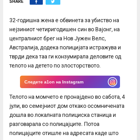
SHARE
E
N
32-годишна жена е обвинета за убиство на
нејзиниот четиригодишен син во Вајонг, на
U
централниот брег на Нов Јужен Велс,
Австралија, додека полицијата истражува и
тврди дека таа ги конзумирала деловите од
телото на детето по злосторството.
Следете a1on на Instagram
Телото на момчето е пронајдено во сабота, 4
јули, во семејниот дом откако осомничената
дошла во локалната полициска станица и
разговарала со полицајците. Потоа
полицајците отишле на адресата каде што