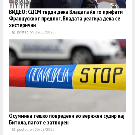
ВИДЕО: СДСМ тврди дека Владата ќе го прифати
Францускиот предлог, Владата реагира дека се
хистерични
posted on 05/08/2026
Осуммина тешко повредени во верижен судир кај
Битола, патот е затворен
posted on 05/08/2026