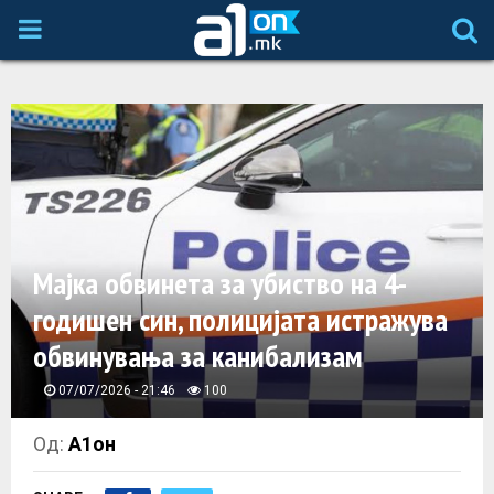
P
R
I
M
A
Мајка обвинета за убиство на 4-
годишен син, полицијата истражува
R
обвинувања за канибализам
Y
07/07/2026 - 21:46
100
M
Од:
А1он