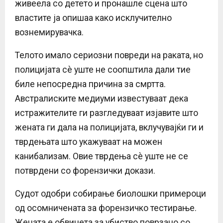
живеела со детето и пронашле сцена што
властите ја опишаa како исклучително
вознемирувачка.
Телото имало сериозни повреди на раката, но
полицијата сè уште не соопштила дали тие
биле непосредна причина за смртта.
Австралиските медиуми известуваат дека
истражителите ги разгледуваат изјавите што
жената ги дала на полицијата, вклучувајќи ги и
тврдењата што укажуваат на можен
канибализам. Овие тврдења сè уште не се
потврдени со форензички докази.
Судот одобри собирање биолошки примероци
од осомничената за форензичко тестирање.
Жената е обвинета за убиство поврзано со