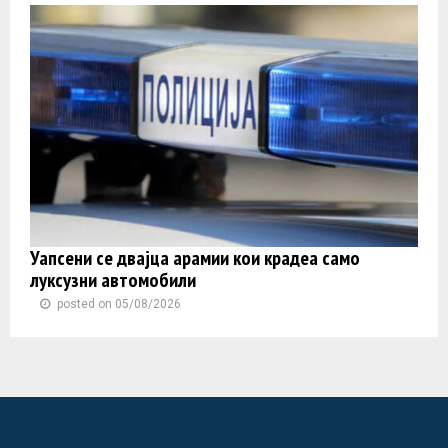
Уапсени се двајца арамии кои крадеа само
луксузни автомобили
posted on 05/08/2026