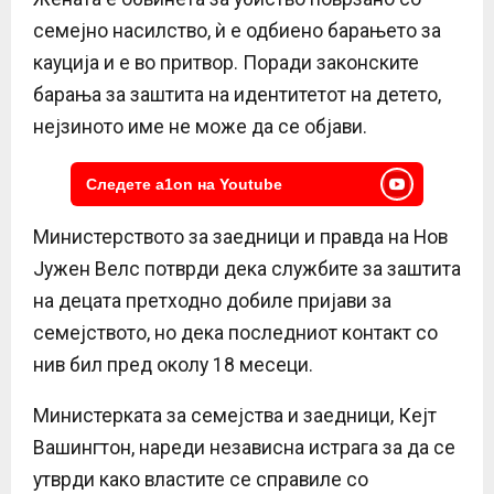
семејно насилство, ѝ е одбиено барањето за
кауција и е во притвор. Поради законските
барања за заштита на идентитетот на детето,
нејзиното име не може да се објави.
Следете a1on на Youtube
Министерството за заедници и правда на Нов
Јужен Велс потврди дека службите за заштита
на децата претходно добиле пријави за
семејството, но дека последниот контакт со
нив бил пред околу 18 месеци.
Министерката за семејства и заедници, Кејт
Вашингтон, нареди независна истрага за да се
утврди како властите се справиле со