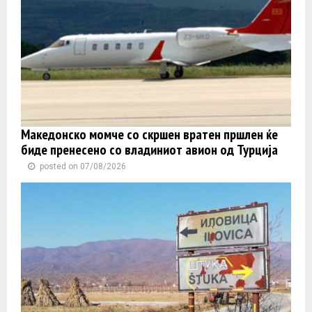
Македонско момче со скршен вратен пршлен ќе
биде пренесено со владиниот авион од Турција
posted on 07/08/2026