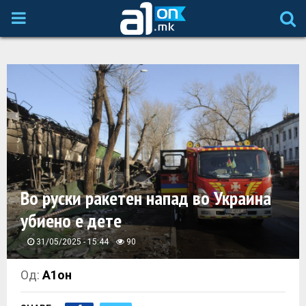
P
R
I
M
A
Во руски ракетен напад во Украина
R
убиено е дете
Y
31/05/2025 - 15:44
90
M
Од:
А1он