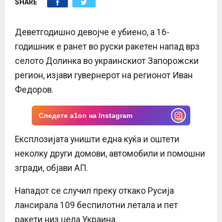
SHARE
E
N
Деветгодишно девојче е убиено, а 16-
годишник е ранет во руски ракетен напад врз
U
селото Долинка во украинскиот Запорожски
регион, изјави гувернерот на регионот Иван
Федоров.
Следете a1on на Instagram
Експлозијата уништи една куќа и оштети
неколку други домови, автомобили и помошни
згради, објави АП.
Нападот се случил преку откако Русија
лансирала 109 беспилотни летала и пет
ракети низ цела Украина.