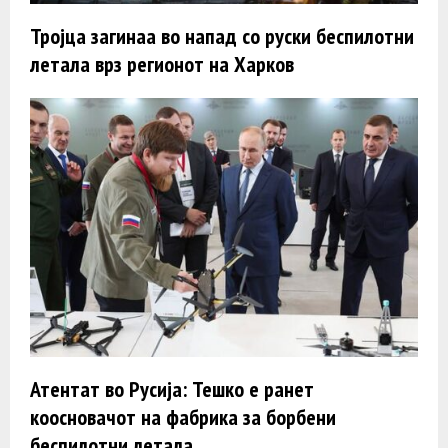
Тројца загинаa во напад со руски беспилотни
летала врз регионот на Харков
Атентат во Русија: Тешко е ранет
коосновачот на фабрика за борбени
беспилотни летала