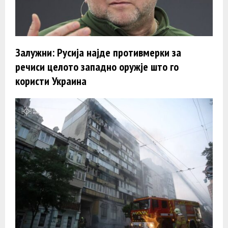
Залужни: Русија најде противмерки за
речиси целото западно оружје што го
користи Украина