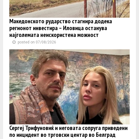
Македонското рударство стагнира додека
регионот инвестира – Иловица останува
најголемата неискористена можност
posted on 07/08/2026
Сергеј Трифуновиќ и неговата сопруга приведени
по инцидент во трговски центар во Белград