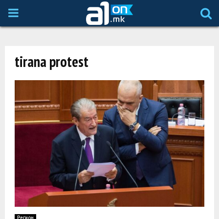
P
R
tirana protest
I
M
A
R
Y
M
Регион