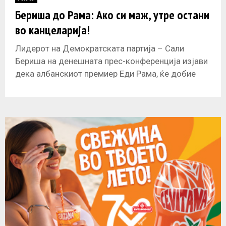
E
Бериша до Рама: Ако си маж, утре остани
во канцеларија!
N
Лидерот на Демократската партија – Сали
U
Бериша на денешната прес-конференција изјави
дека албанскиот премиер Еди Рама, ќе добие
„лекција од граѓаните за време на масовниот