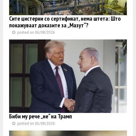
Сите цистерни со сертификат, нема штета: Што
покажуваат доказите за „Мазут“?
posted on 06/08/2026
Биби му рече „не“ на Трамп
posted on 06/08/2026