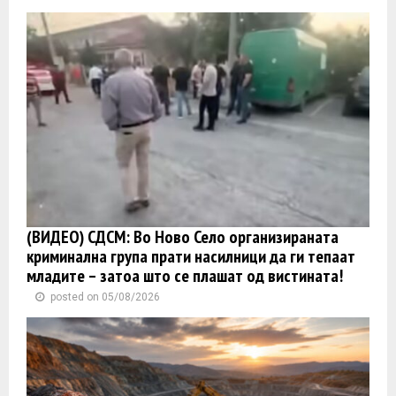
(ВИДЕО) СДСМ: Во Ново Село организираната
криминална група прати насилници да ги тепаат
младите – затоа што се плашат од вистината!
posted on 05/08/2026