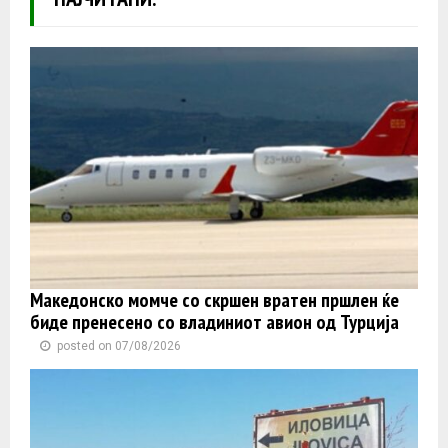
Македонско момче со скршен вратен пршлен ќе
биде пренесено со владиниот авион од Турција
posted on 07/08/2026