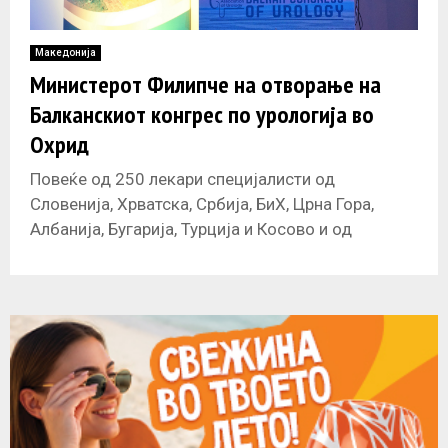
Македонија
Министерот Филипче на отворање на
Балканскиот конгрес по урологија во
Охрид
Повеќе од 250 лекари специјалисти од
Словенија, Хрватска, Србија, БиХ, Црна Гора,
Албанија, Бугарија, Турција и Косово и од
државава учествуваат во работата на Балкански