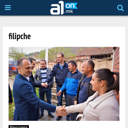
P
R
filipche
I
M
A
R
Y
M
Македонија