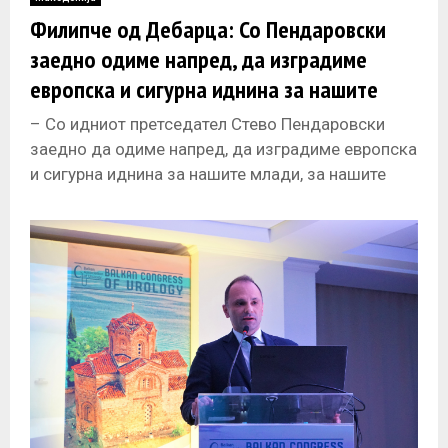
E
Филипче од Дебарца: Со Пендаровски
заедно одиме напред, да изградиме
N
европска и сигурна иднина за нашите
деца
U
– Со идниот претседател Стево Пендаровски
заедно да одиме напред, да изградиме европска
и сигурна иднина за нашите млади, за нашите
деца, порача попладнево членот