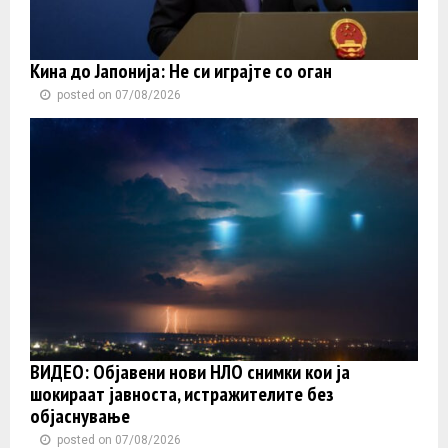
Кина до Јапонија: Не си играјте со оган
posted on 07/08/2026
ВИДЕО: Објавени нови НЛО снимки кои ја
шокираат јавноста, истражителите без
објаснување
posted on 07/08/2026