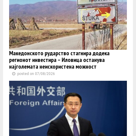
Македонското рударство стагнира додека
регионот инвестира – Иловица останува
најголемата неискористена можност
posted on 07/08/2026