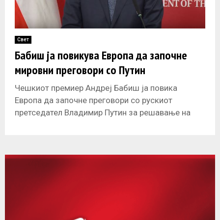
Свет
Бабиш ја повикува Европа да започне
мировни преговори со Путин
Чешкиот премиер Андреј Бабиш ја повика
Европа да започне преговори со рускиот
претседател Владимир Путин за решавање на
конфликтот во Украина, објавија денес чешките
медиуми.