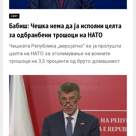
Свет
Бабиш: Чешка нема да ја исполни целта
за одбранбени трошоци на НАТО
Чешката Република „веројатно“ ќе ја пропушти
целта на НАТО за зголемување на воените
трошоци на 3,5 проценти од бруто домашниот
производ оваа година, изјави чешкиот