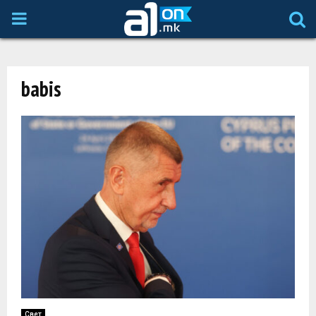
P
R
babis
I
M
A
R
Y
M
Свет