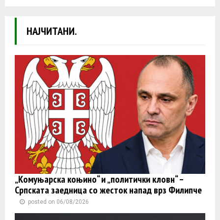
НАЈЧИТАНИ.
„Комуњарска коњино“ и „политички кловн“ –
Српската заедница со жесток напад врз Филипче
posted on 06/08/2026