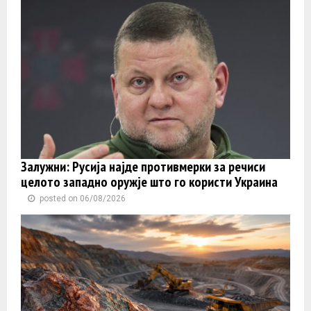
Залужни: Русија најде противмерки за речиси
целото западно оружје што го користи Украина
posted on 06/08/2026