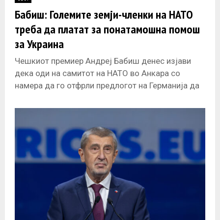
E
Бабиш: Големите земји-членки на НАТО
треба да платат за понатамошна помош
N
за Украина
U
Чешкиот премиер Андреј Бабиш денес изјави
дека оди на самитот на НАТО во Анкара со
намера да го отфрли предлогот на Германија да
ѝ обезбеди