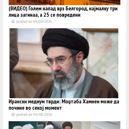
(ВИДЕО) Голем напад врз Белгород, најмалку три
лица загинаа, а 25 се повредени
posted on 09/08/2026
Ирански медиум тврди: Моџтаба Хамнеи може да
почине во секој момент
posted on 09/08/2026