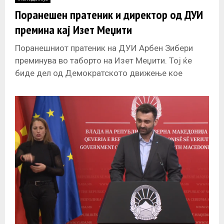
E
Поранешен пратеник и директор од ДУИ
премина кај Изет Меџити
N
Поранешниот пратеник на ДУИ Арбен Зибери
U
преминува во таборто на Изет Меџити. Тој ќе
биде дел од Демократското движење кое
патриципира во владеачката ВРЕДИ. Зибери