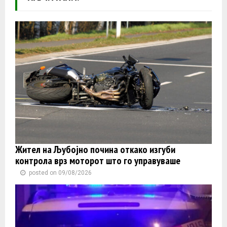
Жител на Љубојно почина откако изгуби
контролa врз моторот што го управуваше
posted on 09/08/2026