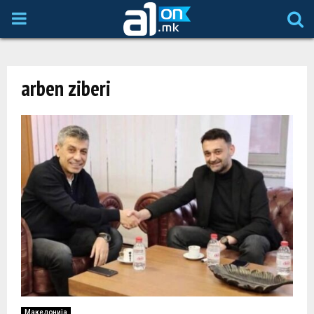
P
R
arben ziberi
I
M
A
R
Y
M
Македонија