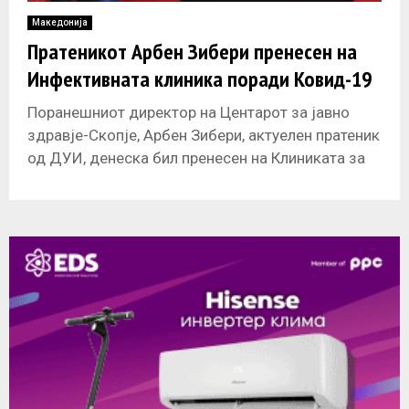
Македонија
Пратеникот Арбен Зибери пренесен на
Инфективната клиника поради Ковид-19
Поранешниот директор на Центарот за јавно
здравје-Скопје, Арбен Зибери, актуелен пратеник
од ДУИ, денеска бил пренесен на Клиниката за
инфективни болести поради влошување на
здравствената