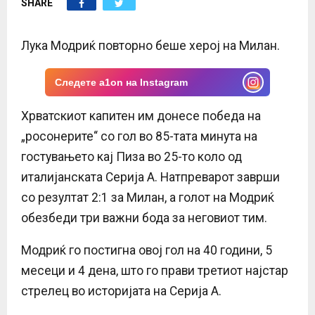
SHARE
E
N
Лука Модриќ повторно беше херој на Милан.
U
Следете a1on на Instagram
Хрватскиот капитен им донесе победа на
„росонерите“ со гол во 85-тата минута на
гостувањето кај Пиза во 25-то коло од
италијанската Серија А. Натпреварот заврши
со резултат 2:1 за Милан, а голот на Модриќ
обезбеди три важни бода за неговиот тим.
Модриќ го постигна овој гол на 40 години, 5
месеци и 4 дена, што го прави третиот најстар
стрелец во историјата на Серија А.