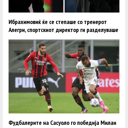
Ибрахимовиќ ќе се степаше со тренерот
Алегри, спортскиот директор ги разделуваше
Фудбалерите на Сасуоло го победија Милан