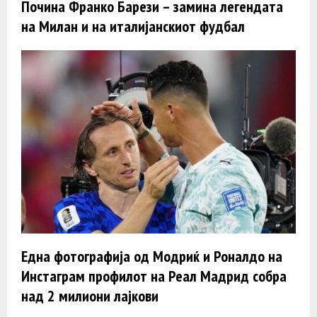
Почина Франко Барези – замина легендата
на Милан и на италијанскиот фудбал
Една фотографија од Модриќ и Роналдо на
Инстаграм профилот на Реал Мадрид собра
над 2 милиони лајкови