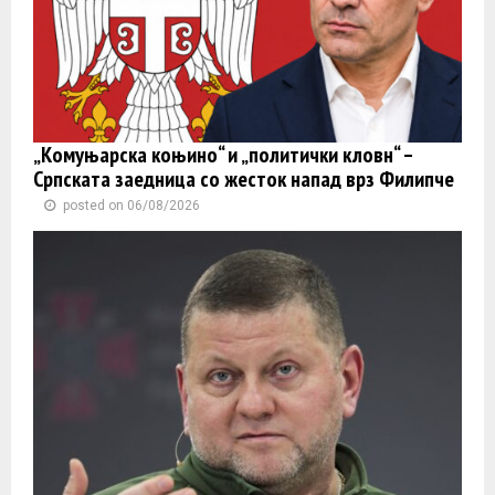
„Комуњарска коњино“ и „политички кловн“ –
Српската заедница со жесток напад врз Филипче
posted on 06/08/2026