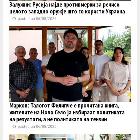
Залужни: Русија најде противмерки за речиси
целото западно оружје што го користи Украина
posted on 06/08/2026
Марков: Талогот Филипче е прочитана книга,
жителите на Ново Село ја избираат политиката
на резултати, а не политиката на тензии
posted on 06/08/2026