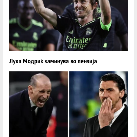
Лука Модриќ заминува во пензија