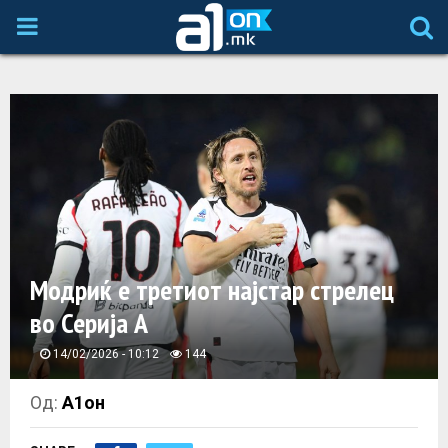
P
R
I
M
A
Модриќ е третиот најстар стрелец
R
во Серија А
Y
14/02/2026 - 10:12
144
M
Од:
А1он