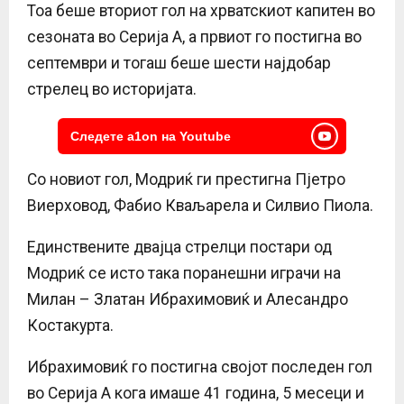
Тоа беше вториот гол на хрватскиот капитен во
сезоната во Серија А, а првиот го постигна во
септември и тогаш беше шести најдобар
стрелец во историјата.
Следете a1on на Youtube
Со новиот гол, Модриќ ги престигна Пјетро
Виерховод, Фабио Кваљарела и Силвио Пиола.
Единствените двајца стрелци постари од
Модриќ се исто така поранешни играчи на
Милан – Златан Ибрахимовиќ и Алесандро
Костакурта.
Ибрахимовиќ го постигна својот последен гол
во Серија А кога имаше 41 година, 5 месеци и